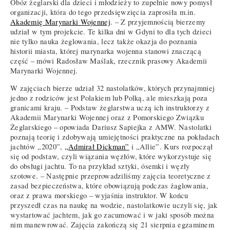
Obóz żeglarski dla dzieci i młodzieży to zupełnie nowy pomysł
organizacji, która do tego przedsięwzięcia zaprosiła m.in.
Akademię Marynarki Wojennej
. – Z przyjemnością bierzemy
udział w tym projekcie. Te kilka dni w Gdyni to dla tych dzieci
nie tylko nauka żeglowania, lecz także okazja do poznania
historii miasta, której marynarka wojenna stanowi znaczącą
część – mówi Radosław Maślak, rzecznik prasowy Akademii
Marynarki Wojennej.
W zajęciach bierze udział 32 nastolatków, których przynajmniej
jedno z rodziców jest Polakiem lub Polką, ale mieszkają poza
granicami kraju. – Podstaw żeglarstwa uczą ich instruktorzy z
Akademii Marynarki Wojennej oraz z Pomorskiego Związku
Żeglarskiego – opowiada Dariusz Sapiejka z AMW. Nastolatki
poznają teorię i zdobywają umiejętności praktyczne na pokładach
jachtów „2020”,
„Admirał Dickman”
i „Allie”. Kurs rozpoczął
się od podstaw, czyli wiązania węzłów, które wykorzystuje się
do obsługi jachtu. To na przykład sztyki, ósemki i węzły
szotowe. – Następnie przeprowadziliśmy zajęcia teoretyczne z
zasad bezpieczeństwa, które obowiązują podczas żaglowania,
oraz z prawa morskiego – wyjaśnia instruktor. W końcu
przyszedł czas na naukę na wodzie, nastolatkowie uczyli się, jak
wystartować jachtem, jak go zacumować i w jaki sposób można
nim manewrować. Zajęcia zakończą się 21 sierpnia egzaminem