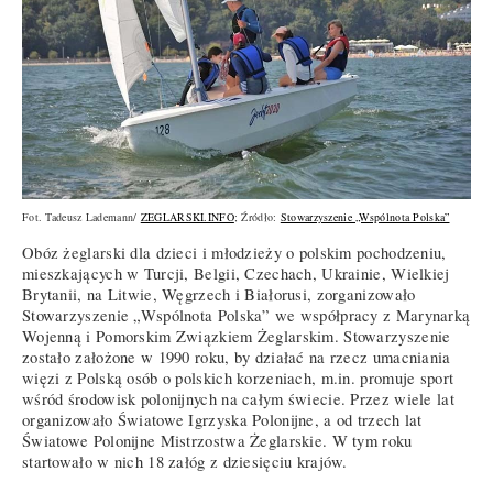
Fot. Tadeusz Lademann/
ZEGLARSKI.INFO
; Źródło:
Stowarzyszenie „Wspólnota Polska”
Obóz żeglarski dla dzieci i młodzieży o polskim pochodzeniu,
mieszkających w Turcji, Belgii, Czechach, Ukrainie, Wielkiej
Brytanii, na Litwie, Węgrzech i Białorusi, zorganizowało
Stowarzyszenie „Wspólnota Polska” we współpracy z Marynarką
Wojenną i Pomorskim Związkiem Żeglarskim. Stowarzyszenie
zostało założone w 1990 roku, by działać na rzecz umacniania
więzi z Polską osób o polskich korzeniach, m.in. promuje sport
wśród środowisk polonijnych na całym świecie. Przez wiele lat
organizowało Światowe Igrzyska Polonijne, a od trzech lat
Światowe Polonijne Mistrzostwa Żeglarskie. W tym roku
startowało w nich 18 załóg z dziesięciu krajów.