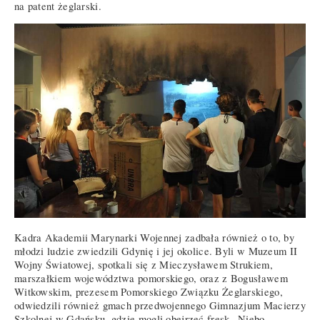
na patent żeglarski.
Kadra Akademii Marynarki Wojennej zadbała również o to, by
młodzi ludzie zwiedzili Gdynię i jej okolice. Byli w Muzeum II
Wojny Światowej, spotkali się z Mieczysławem Strukiem,
marszałkiem województwa pomorskiego, oraz z Bogusławem
Witkowskim, prezesem Pomorskiego Związku Żeglarskiego,
odwiedzili również gmach przedwojennego Gimnazjum Macierzy
Szkolnej w Gdańsku, gdzie mogli obejrzeć fresk „Niebo