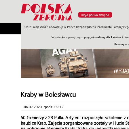
moja polska zbrojna
Od 25 maja 2018 r. obowiązuje w Polsce Rozporządzenie Parlamentu Europejskieg
Armia
Poligon
Sprzęt
Misje
Polityka
Prawo
W związku z powyższym przygotowaliśmy dla Państwa inform
Prosimy o 
Kraby w Bolesławcu
06.07.2020, godz. 09:12
50 żołnierzy z 23 Pułku Artylerii rozpoczęło szkolenie
haubice Krab. Zajęcia zorganizowane zostały w Hucie St
na poligonie. Pierwsze Kraby trafią do jednostki jesienią