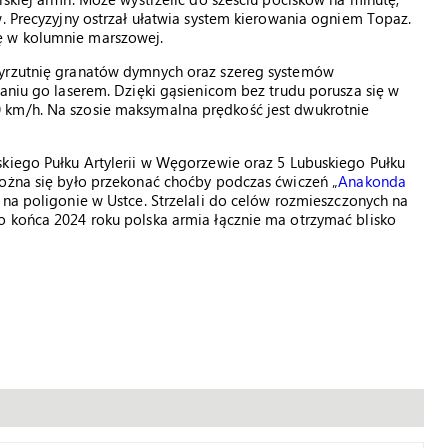
w. Precyzyjny ostrzał ułatwia system kierowania ogniem Topaz.
ę w kolumnie marszowej.
wyrzutnię granatów dymnych oraz szereg systemów
zaniu go laserem. Dzięki gąsienicom bez trudu porusza się w
 km/h. Na szosie maksymalna prędkość jest dwukrotnie
skiego Pułku Artylerii w Węgorzewie oraz 5 Lubuskiego Pułku
można się było przekonać choćby podczas ćwiczeń „
Anakonda
 na poligonie w Ustce. Strzelali do celów rozmieszczonych na
o końca 2024 roku polska armia łącznie ma otrzymać blisko