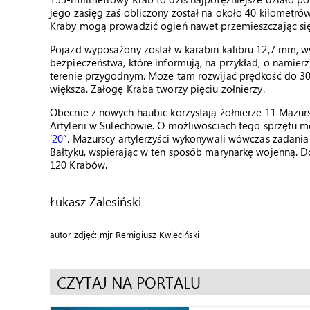
jego zasięg zaś obliczony został na około 40 kilometró
Kraby mogą prowadzić ogień nawet przemieszczając si
Pojazd wyposażony został w karabin kalibru 12,7 mm, 
bezpieczeństwa, które informują, na przykład, o namier
terenie przygodnym. Może tam rozwijać prędkość do 30
większa. Załogę Kraba tworzy pięciu żołnierzy.
Obecnie z nowych haubic korzystają żołnierze 11 Mazur
Artylerii w Sulechowie. O możliwościach tego sprzętu 
‘20
”. Mazurscy artylerzyści wykonywali wówczas zadania
Bałtyku, wspierając w ten sposób marynarkę wojenną. D
120 Krabów.
Łukasz Zalesiński
autor zdjęć: mjr Remigiusz Kwieciński
CZYTAJ NA PORTALU