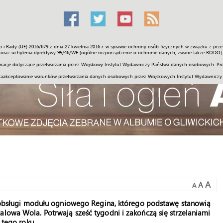
o i Rady (UE) 2016/679 z dnia 27 kwietnia 2016 r. w sprawie ochrony osób fizycznych w związku z 
Świat
Społeczność
Sport
Historia
Galerie
Wideo
ENGLI
oraz uchylenia dyrektywy 95/46/WE (ogólne rozporządzenie o ochronie danych, zwane także RODO).
acje dotyczące przetwarzania przez Wojskowy Instytut Wydawniczy Państwa danych osobowych. Pro
zaakceptowanie warunków przetwarzania danych osobowych przez Wojskowych Instytut Wydawniczy
A
A
A
 z obsługi modułu ogniowego Regina, którego podstawę stanowią
alowa Wola. Potrwają sześć tygodni i zakończą się strzelaniami
 tego roku.