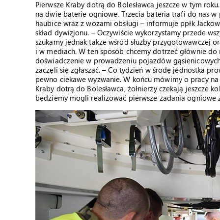
Pierwsze Kraby dotrą do Bolesławca jeszcze w tym roku.
na dwie baterie ogniowe. Trzecia bateria trafi do nas w
haubice wraz z wozami obsługi – informuje ppłk Jackow
skład dywizjonu. – Oczywiście wykorzystamy przede wszy
szukamy jednak także wśród służby przygotowawczej ora
i w mediach. W ten sposób chcemy dotrzeć głównie do rez
doświadczenie w prowadzeniu pojazdów gąsienicowych – 
zaczęli się zgłaszać. – Co tydzień w środę jednostka pr
pewno ciekawe wyzwanie. W końcu mówimy o pracy na zu
Kraby dotrą do Bolesławca, żołnierzy czekają jeszcze kol
będziemy mogli realizować pierwsze zadania ogniowe z