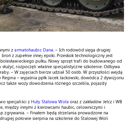
innymi z
armatohaubic Dana
. – Ich rodowód sięga drugiej
 broń z zupełnie innej epoki. Przeskok technologiczny jest
k bolesławieckiego pułku. Nowy sprzęt trafi do budowanego od
 służyć, rozpoczęli właśnie specjalistyczne szkolenie. Odbywa
aby. – W zajęciach bierze udział 50 osób. W przyszłości wejdą
egina – wyjaśnia ppłk Jacek Jackowski, dowódca 2 dywizjonu
 lecz także wozy dowodzenia różnego szczebla, pojazdy
wo specjaliści z
Huty Stalowa Wola
oraz z zakładów Jelcz i WB
ie, między innymi z kierowcami haubic, celowniczymi i
p zgrywania. – Finałem będą strzelania prowadzone na
drugiej połowie sierpnia na szkolenie do Stalowej Woli