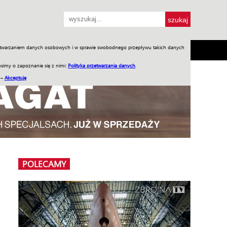
przetwarzaniem danych osobowych i w sprawie swobodnego przepływu takich danych
SH
SKLEP
Jednodniówki
Praca w WIW
simy o zapoznanie się z nimi:
Polityka przetwarzania danych
.
 –
Akceptuję
POLECAMY