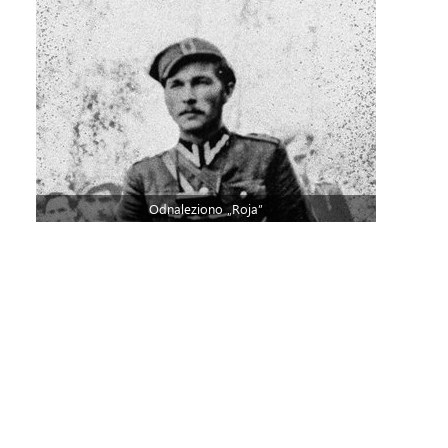
Odnaleziono „Roja”