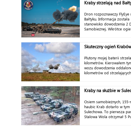
Kraby strzelają nad Bał
Dron rozpoznawczy FlyEye n
Bałtyku. Informacja został
stanowisko dowodzenia 2 Dy
Samobieżnej. Wkrótce ogień
Skuteczny ogień Krabó
Plutony mojej baterii strze
kilometrów. Kierowałem t
wozu dowodzenia oddalone
kilometrów od strzelających 
Kraby na służbie w Sul
Osiem samobieżnych, 155-m
haubic Krab dotarło w tym
Sulechowa. To pierwsza part
Stalowa Wola otrzymał 5 Pułk