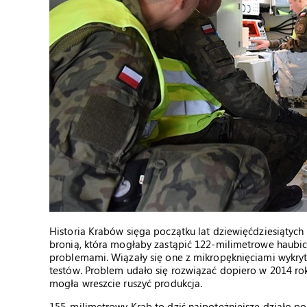
Historia Krabów sięga początku lat dziewięćdziesiątyc
bronią, która mogłaby zastąpić 122-milimetrowe haubice
problemami. Wiązały się one z mikropęknięciami wykry
testów. Problem udało się rozwiązać dopiero w 2014 ro
mogła wreszcie ruszyć produkcja.
155-milimetrowy Krab to dziś najpotężniejsze działo pol