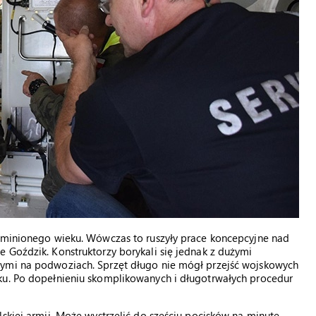
h minionego wieku. Wówczas to ruszyły prace koncepcyjne nad
 Goździk. Konstruktorzy borykali się jednak z dużymi
tymi na podwoziach. Sprzęt długo nie mógł przejść wojskowych
ku. Po dopełnieniu skomplikowanych i długotrwałych procedur
skiej armii. Może wystrzelić do sześciu pocisków na minutę,