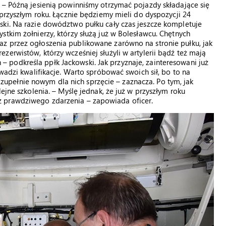
 – Późną jesienią powinniśmy otrzymać pojazdy składające się
 przyszłym roku. Łącznie będziemy mieli do dyspozycji 24
ski. Na razie dowództwo pułku cały czas jeszcze kompletuje
stkim żołnierzy, którzy służą już w Bolesławcu. Chętnych
z przez ogłoszenia publikowane zarówno na stronie pułku, jak
erwistów, którzy wcześniej służyli w artylerii bądź też mają
podkreśla ppłk Jackowski. Jak przyznaje, zainteresowani już
owadzi kwalifikacje. Warto spróbować swoich sił, bo to na
pełnie nowym dla nich sprzęcie – zaznacza. Po tym, jak
ejne szkolenia. – Myślę jednak, że już w przyszłym roku
 prawdziwego zdarzenia – zapowiada oficer.