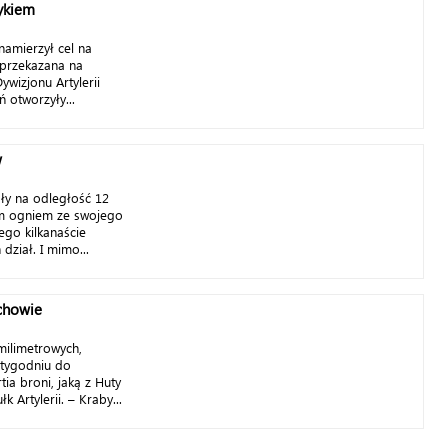
tykiem
amierzył cel na
a przekazana na
wizjonu Artylerii
 otworzyły...
w
lały na odległość 12
ym ogniem ze swojego
go kilkanaście
dział. I mimo...
echowie
ilimetrowych,
 tygodniu do
ia broni, jaką z Huty
 Artylerii. – Kraby...