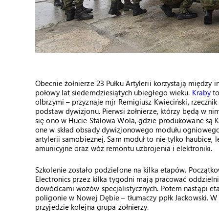
Obecnie żołnierze 23 Pułku Artylerii korzystają między 
połowy lat siedemdziesiątych ubiegłego wieku.
Kraby
to
olbrzymi – przyznaje mjr Remigiusz Kwieciński, rzeczni
podstaw dywizjonu. Pierwsi żołnierze, którzy będą w nim
się ono w Hucie Stalowa Wola, gdzie produkowane są Kr
one w skład obsady dywizjonowego modułu ogniowego R
artylerii samobieżnej. Sam moduł to nie tylko haubice,
amunicyjne oraz wóz remontu uzbrojenia i elektroniki.
Szkolenie zostało podzielone na kilka etapów. Początko
Electronics przez kilka tygodni mają pracować oddzieln
dowódcami wozów specjalistycznych. Potem nastąpi eta
poligonie w Nowej Dębie – tłumaczy ppłk Jackowski. W 
przyjedzie kolejna grupa żołnierzy.