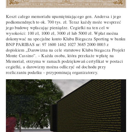
Koszt całego memoriału upamiętniającego gen. Andersa i jego
podkomendnych to ok. 700 tys. zł. Teraz każdy może wesprzeć
jego budowę wpłacając pieniądze. Cegiełki na ten cel w
wysokości: 100 zł, 1000 zł, 3000 zł lub 5000 zł. Wpłat można
dokonywać na specjalne konto Klubu Biegacza Sporting w banku
BNP PARIBAS nr: 97 1600 1462 1027 3685 2000 0003 z
dopiskiem „Darowizna na cele statutowe Klubu biegacza Projekt
Monte Cassino”. – Każda osoba, która przekaże wpłatę na
Memoriał, otrzyma w ramach podziękowań certyfikat w postaci
cegiełki, a darowizny można odliczyć od dochodu przy
rozliczaniu podatku – przypominają organizatorzy.