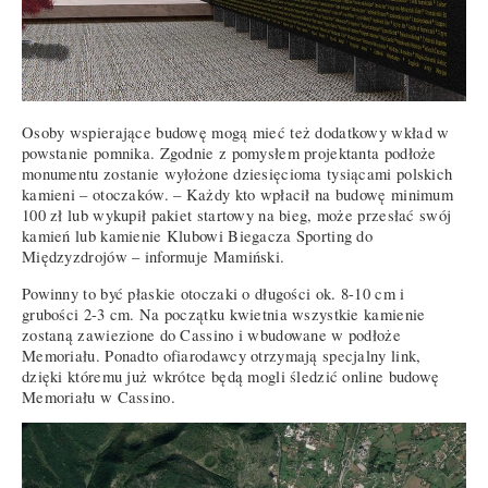
Osoby wspierające budowę mogą mieć też dodatkowy wkład w
powstanie pomnika. Zgodnie z pomysłem projektanta podłoże
monumentu zostanie wyłożone dziesięcioma tysiącami polskich
kamieni – otoczaków. – Każdy kto wpłacił na budowę minimum
100 zł lub wykupił pakiet startowy na bieg, może przesłać swój
kamień lub kamienie Klubowi Biegacza Sporting do
Międzyzdrojów – informuje Mamiński.
Powinny to być płaskie otoczaki o długości ok. 8-10 cm i
grubości 2-3 cm. Na początku kwietnia wszystkie kamienie
zostaną zawiezione do Cassino i wbudowane w podłoże
Memoriału. Ponadto ofiarodawcy otrzymają specjalny link,
dzięki któremu już wkrótce będą mogli śledzić online budowę
Memoriału w Cassino.