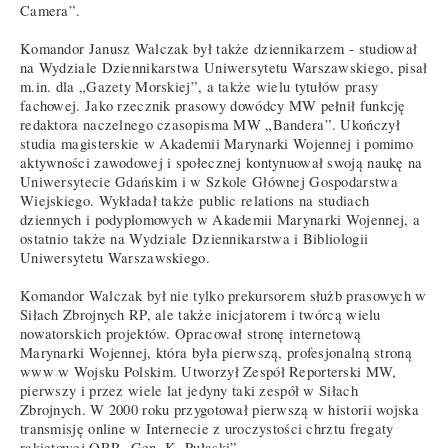
Camera”.
Komandor Janusz Walczak był także dziennikarzem - studiował
na Wydziale Dziennikarstwa Uniwersytetu Warszawskiego, pisał
m.in. dla „Gazety Morskiej”, a także wielu tytułów prasy
fachowej. Jako rzecznik prasowy dowódcy MW pełnił funkcję
redaktora naczelnego czasopisma MW „Bandera”. Ukończył
studia magisterskie w Akademii Marynarki Wojennej i pomimo
aktywności zawodowej i społecznej kontynuował swoją naukę na
Uniwersytecie Gdańskim i w Szkole Głównej Gospodarstwa
Wiejskiego. Wykładał także public relations na studiach
dziennych i podyplomowych w Akademii Marynarki Wojennej, a
ostatnio także na Wydziale Dziennikarstwa i Bibliologii
Uniwersytetu Warszawskiego.
Komandor Walczak był nie tylko prekursorem służb prasowych w
Siłach Zbrojnych RP, ale także inicjatorem i twórcą wielu
nowatorskich projektów. Opracował stronę internetową
Marynarki Wojennej, która była pierwszą, profesjonalną stroną
www w Wojsku Polskim. Utworzył Zespół Reporterski MW,
pierwszy i przez wiele lat jedyny taki zespół w Siłach
Zbrojnych. W 2000 roku przygotował pierwszą w historii wojska
transmisję online w Internecie z uroczystości chrztu fregaty
rakietowej ORP „Gen. K. Pułaski”.