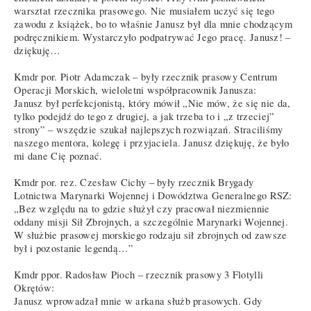
warsztat rzecznika prasowego. Nie musiałem uczyć się tego
zawodu z książek, bo to właśnie Janusz był dla mnie chodzącym
podręcznikiem. Wystarczyło podpatrywać Jego pracę. Janusz! –
dziękuję…
Kmdr por. Piotr Adamczak – były rzecznik prasowy Centrum
Operacji Morskich, wieloletni współpracownik Janusza:
Janusz był perfekcjonistą, który mówił „Nie mów, że się nie da,
tylko podejdź do tego z drugiej, a jak trzeba to i „z trzeciej”
strony” – wszędzie szukał najlepszych rozwiązań. Straciliśmy
naszego mentora, kolegę i przyjaciela. Janusz dziękuję, że było
mi dane Cię poznać.
Kmdr por. rez. Czesław Cichy – były rzecznik Brygady
Lotnictwa Marynarki Wojennej i Dowództwa Generalnego RSZ:
„Bez względu na to gdzie służył czy pracował niezmiennie
oddany misji Sił Zbrojnych, a szczególnie Marynarki Wojennej.
W służbie prasowej morskiego rodzaju sił zbrojnych od zawsze
był i pozostanie legendą…”
Kmdr ppor. Radosław Pioch – rzecznik prasowy 3 Flotylli
Okrętów:
Janusz wprowadzał mnie w arkana służb prasowych. Gdy