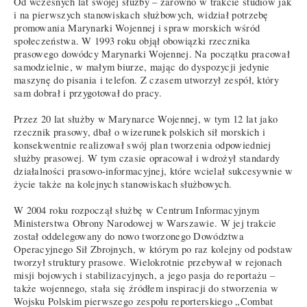
Od wczesnych lat swojej służby – zarówno w trakcie studiów jak
i na pierwszych stanowiskach służbowych, widział potrzebę
promowania Marynarki Wojennej i spraw morskich wśród
społeczeństwa. W 1993 roku objął obowiązki rzecznika
prasowego dowódcy Marynarki Wojennej. Na początku pracował
samodzielnie, w małym biurze, mając do dyspozycji jedynie
maszynę do pisania i telefon. Z czasem utworzył zespół, który
sam dobrał i przygotował do pracy.
Przez 20 lat służby w Marynarce Wojennej, w tym 12 lat jako
rzecznik prasowy, dbał o wizerunek polskich sił morskich i
konsekwentnie realizował swój plan tworzenia odpowiedniej
służby prasowej. W tym czasie opracował i wdrożył standardy
działalności prasowo-informacyjnej, które wcielał sukcesywnie w
życie także na kolejnych stanowiskach służbowych.
W 2004 roku rozpoczął służbę w Centrum Informacyjnym
Ministerstwa Obrony Narodowej w Warszawie. W jej trakcie
został oddelegowany do nowo tworzonego Dowództwa
Operacyjnego Sił Zbrojnych, w którym po raz kolejny od podstaw
tworzył struktury prasowe. Wielokrotnie przebywał w rejonach
misji bojowych i stabilizacyjnych, a jego pasja do reportażu –
także wojennego, stała się źródłem inspiracji do stworzenia w
Wojsku Polskim pierwszego zespołu reporterskiego „Combat