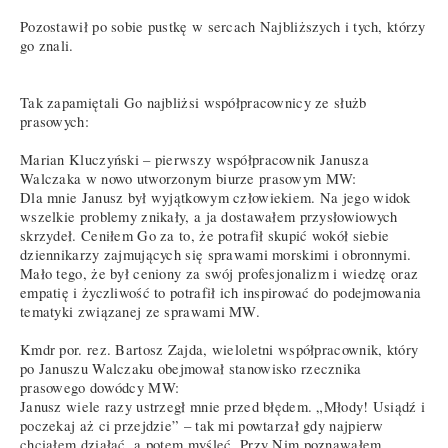
Pozostawił po sobie pustkę w sercach Najbliższych i tych, którzy
go znali.
Tak zapamiętali Go najbliżsi współpracownicy ze służb
prasowych:
Marian Kluczyński – pierwszy współpracownik Janusza
Walczaka w nowo utworzonym biurze prasowym MW:
Dla mnie Janusz był wyjątkowym człowiekiem. Na jego widok
wszelkie problemy znikały, a ja dostawałem przysłowiowych
skrzydeł. Ceniłem Go za to, że potrafił skupić wokół siebie
dziennikarzy zajmujących się sprawami morskimi i obronnymi.
Mało tego, że był ceniony za swój profesjonalizm i wiedzę oraz
empatię i życzliwość to potrafił ich inspirować do podejmowania
tematyki związanej ze sprawami MW.
Kmdr por. rez. Bartosz Zajda, wieloletni współpracownik, który
po Januszu Walczaku obejmował stanowisko rzecznika
prasowego dowódcy MW:
Janusz wiele razy ustrzegł mnie przed błędem. „Młody! Usiądź i
poczekaj aż ci przejdzie” – tak mi powtarzał gdy najpierw
chciałem działać, a potem myśleć. Przy Nim poznawałem