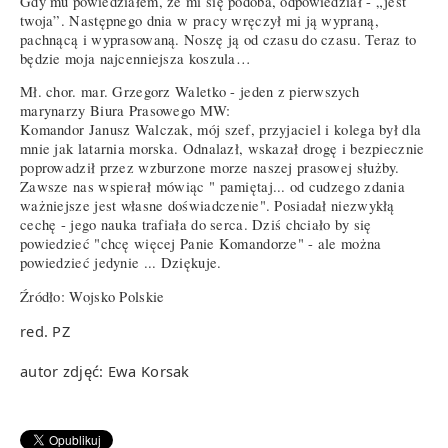
Gdy mu powiedziałem, że mi się podoba, odpowiedział - „jest
twoja”. Następnego dnia w pracy wręczył mi ją wypraną,
pachnącą i wyprasowaną. Noszę ją od czasu do czasu. Teraz to
będzie moja najcenniejsza koszula…
Mł. chor. mar. Grzegorz Waletko - jeden z pierwszych
marynarzy Biura Prasowego MW:
Komandor Janusz Walczak, mój szef, przyjaciel i kolega był dla
mnie jak latarnia morska. Odnalazł, wskazał drogę i bezpiecznie
poprowadził przez wzburzone morze naszej prasowej służby.
Zawsze nas wspierał mówiąc " pamiętaj... od cudzego zdania
ważniejsze jest własne doświadczenie". Posiadał niezwykłą
cechę - jego nauka trafiała do serca. Dziś chciało by się
powiedzieć "chcę więcej Panie Komandorze" - ale można
powiedzieć jedynie ... Dziękuje.
Źródło: Wojsko Polskie
red. PZ
autor zdjęć: Ewa Korsak