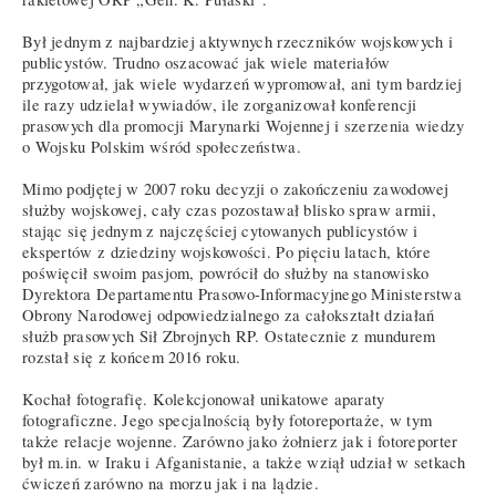
Był jednym z najbardziej aktywnych rzeczników wojskowych i
publicystów. Trudno oszacować jak wiele materiałów
przygotował, jak wiele wydarzeń wypromował, ani tym bardziej
ile razy udzielał wywiadów, ile zorganizował konferencji
prasowych dla promocji Marynarki Wojennej i szerzenia wiedzy
o Wojsku Polskim wśród społeczeństwa.
Mimo podjętej w 2007 roku decyzji o zakończeniu zawodowej
służby wojskowej, cały czas pozostawał blisko spraw armii,
stając się jednym z najczęściej cytowanych publicystów i
ekspertów z dziedziny wojskowości. Po pięciu latach, które
poświęcił swoim pasjom, powrócił do służby na stanowisko
Dyrektora Departamentu Prasowo-Informacyjnego Ministerstwa
Obrony Narodowej odpowiedzialnego za całokształt działań
służb prasowych Sił Zbrojnych RP. Ostatecznie z mundurem
rozstał się z końcem 2016 roku.
Kochał fotografię. Kolekcjonował unikatowe aparaty
fotograficzne. Jego specjalnością były fotoreportaże, w tym
także relacje wojenne. Zarówno jako żołnierz jak i fotoreporter
był m.in. w Iraku i Afganistanie, a także wziął udział w setkach
ćwiczeń zarówno na morzu jak i na lądzie.