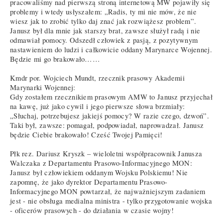
pracowaliśmy nad pierwszą stroną internetową MW pojawiły się
problemy i wtedy usłyszałem: „Radis, ty mi nie mów, że nie
wiesz jak to zrobić tylko daj znać jak rozwiążesz problem”.
Janusz był dla mnie jak starszy brat, zawsze służył radą i nie
odmawiał pomocy. Odszedł człowiek z pasją, z pozytywnym
nastawieniem do ludzi i całkowicie oddany Marynarce Wojennej.
Będzie mi go brakowało……
Kmdr por. Wojciech Mundt, rzecznik prasowy Akademii
Marynarki Wojennej:
Gdy zostałem rzecznikiem prasowym AMW to Janusz przyjechał
na kawę, już jako cywil i jego pierwsze słowa brzmiały:
„Słuchaj, potrzebujesz jakiejś pomocy? W razie czego, dzwoń”.
Taki był, zawsze: pomagał, podpowiadał, naprowadzał. Janusz
będzie Ciebie brakowało! Cześć Twojej Pamięci!
Płk rez. Dariusz Kryszk – wieloletni współpracownik Janusza
Walczaka z Departamentu Prasowo-Informacyjnego MON:
Janusz był człowiekiem oddanym Wojsku Polskiemu! Nie
zapomnę, że jako dyrektor Departamentu Prasowo-
Informacyjnego MON powtarzał, że najważniejszym zadaniem
jest - nie obsługa medialna ministra - tylko przygotowanie wojska
- oficerów prasowych - do działania w czasie wojny!