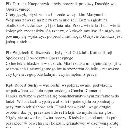
Płk Dariusz Kacperczyk – były rzecznik prasowy Dowództwa
Operacyjnego:
Cięty język, błysk w oku i przede wszystkim Marynarka
Wojenna zawsze na pierwszym miejscu. Bez względu na
okoliczności. Janusz był jak latarnia. Przez wiele lat i dla wielu
kolejnych rzeczników. Są rzeczy, o których myślisz, że nigdy nie
powinny się wydarzyć, po prostu nie mogą. Odejście Janusza jest
jedną z nich…
Płk Wojciech Kaliszczak – były szef Oddziału Komunikacji
Społecznej Dowództwa Operacyjnego:
Człowiek z blaskiem w oczach. Miał rzadką umiejętność pasji w
rozmowach i niewulgarnego bycia szczerym do bólu - nieważne
czy byłem Jego podwładnym, czy kumplem z pracy.
Kpt. Robert Suchy – wieloletni współpracownik, podwładny,
współtwórca zespołu reporterskiego Combat Camera:
Janusz zawsze wyróżniał się ponadnormatywnym zaufaniem do
ludzi. W ludziach wypatrywał zalet i potencjału zapominając
przy tym o ich słabościach. Umiał poświęcić uwagę drugiej
osobie i dać jej przestrzeń do refleksji, do myślenia na głos.
Nigdy nie stawiał na świat rzeczy. Kiedyś na spotkanie do pubu
przyszedł w bawełnianej koszuli, granatowej w czerwoną kratę.