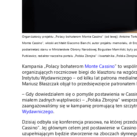
Organizatorzy projektu „Polacy bohaterom Monte Cassino” (od lewej): Antoine Tort
Monte Cassino”, włoski architekt Giacomo Bianchi, autor projektu memoriału, dr E
podsekretarz stanu w Ministerstwie Obrony Narodowej, Bogusław Mamiński, były po
Putkiewicz, redaktor naczelna portalu „Polska Zbrojna” i kwartalnika „Polska Zbrojna. 
Kampania „Polacy bohaterom
Monte Cassino
” to wspól
organizujących rocznicowe biegi do klasztoru na wzgó
Instytutu Wydawniczego – od kilku lat patrona medialne
Mariusz Błaszczak objął to przedsięwzięcie patronate
– Gdy dowiedziałem się o pomyśle postawienia w Cassi
miałem żadnych wątpliwości – „Polska Zbrojna” wesprze
zaangażowaliśmy się w kampanię promującą ten szczytn
Wydawniczego
.
Dzisiaj odbyła się konferencja prasowa, na której prz
Cassino”. Jej głównym celem jest postawienie w Cassin
uzupełniającym będzie stworzenie na zboczach słynnego