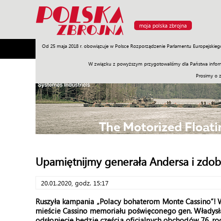
moja polska zbrojna
Od 25 maja 2018 r. obowiązuje w Polsce Rozporządzenie Parlamentu Europejskieg
Armia
Poligon
Sprzęt
Misje
Polityka
Prawo
W związku z powyższym przygotowaliśmy dla Państwa inform
Prosimy o 
Upamiętnijmy generała Andersa i zd
20.01.2020, godz. 15:17
Ruszyła kampania „Polacy bohaterom Monte Cassino”! 
mieście Cassino memoriału poświęconego gen. Władysł
odsłonięcie będzie częścią oficjalnych obchodów 76. ro