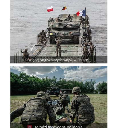
Więcej sojuszniczych wojsk w Polsce?
Młodzi medycy na poligonie