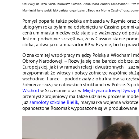
Od lewej: dr Enzo Salera, burmistrz Cassino, Anna Maria Anders, ambasador RP we
Mamiński, były polski lekkoatleta, organizator „Biegu na Monte Cassino” oraz pomy
Pomysł poparła także polska ambasada w Rzymie oraz 
ubiegłym roku byłam na odsłonięciu w Cassino pomnik
centrum miasta niedźwiedź staje się ważniejszy od post
Jestem podwójnie szczęśliwa, że w Cassino stanie pomn
córka, a dwa jako ambasador RP w Rzymie, bo to prawdz
O znakomitej współpracy między Polską a Włochami mów
Obrony Narodowej. – Rozwija się ona bardzo dobrze, z
Europejskiej, jak i w ramach relacji dwustronnych – za
przypomniał, że włoscy i polscy żołnierze wspólnie sł
wschodniej flance – pododdziały z obu krajów są częśc
żołnierze służą w natowskich strukturach w Polsce. Są 
Wschód
w Szczecinie oraz w
Międzynarodowej Dywizji
przemysł zbrojeniowy ma także udział w procesie moder
już
samoloty szkolne Bielik
, marynarka wojenna wkrótc
opancerzone Rosomak wyposażone są w produkowane 