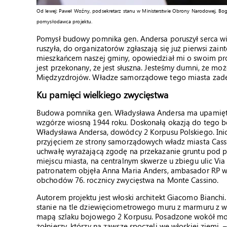
Od lewej: Paweł Woźny, podsekretarz stanu w Ministerstwie Obrony Narodowej, Bogu
pomysłodawca projektu.
Pomysł budowy pomnika gen. Andersa poruszył serca wie
ruszyła, do organizatorów zgłaszają się już pierwsi zai
mieszkańcem naszej gminy, opowiedział mi o swoim proje
jest przekonany, że jest słuszna. Jesteśmy dumni, że m
Międzyzdrojów. Władze samorządowe tego miasta zadekl
Ku pamięci wielkiego zwycięstwa
Budowa pomnika gen. Władysława Andersa ma upamiętnić
wzgórze wiosną 1944 roku. Doskonałą okazją do tego bę
Władysława Andersa, dowódcy 2 Korpusu Polskiego. In
przyjęciem ze strony samorządowych władz miasta Cassi
uchwałę wyrażającą zgodę na przekazanie gruntu pod p
miejscu miasta, na centralnym skwerze u zbiegu ulic Vi
patronatem objęła Anna Maria Anders, ambasador RP we
obchodów 76. rocznicy zwycięstwa na Monte Cassino.
Autorem projektu jest włoski architekt Giacomo Bianch
stanie na tle dziewięciometrowego muru z marmuru z w
mapą szlaku bojowego 2 Korpusu. Posadzone wokół mon
żołnierzy, którzy na zawsze spoczęli we włoskiej ziemi.