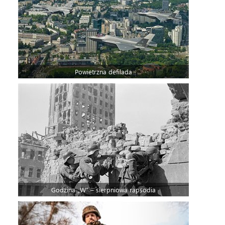
Powietrzna defilada
Godzina „W” – sierpniowa rapsodia