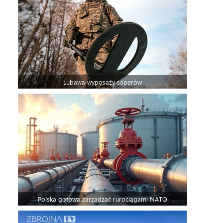
Lubawa wyposaży saperów
Polska gotowa zarządzać rurociągami NATO