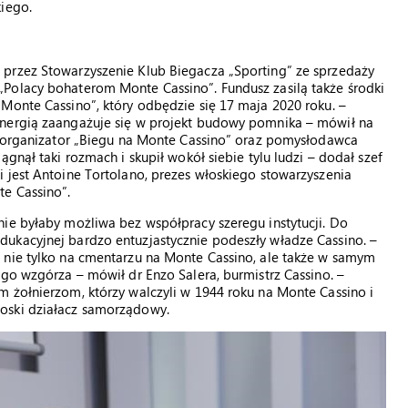
kiego.
przez Stowarzyszenie Klub Biegacza „Sporting” ze sprzedaży
Polacy bohaterom Monte Cassino”. Fundusz zasilą także środki
Monte Cassino”, który odbędzie się 17 maja 2020 roku. –
energią zaangażuje się w projekt budowy pomnika – mówił na
a, organizator „Biegu na Monte Cassino” oraz pomysłodawca
gnął taki rozmach i skupił wokół siebie tylu ludzi – dodał szef
 jest Antoine Tortolano, prezes włoskiego stowarzyszenia
e Cassino”.
ie byłaby możliwa bez współpracy szeregu instytucji. Do
ukacyjnej bardzo entuzjastycznie podeszły władze Cassino. –
 nie tylko na cmentarzu na Monte Cassino, ale także w samym
ego wzgórza – mówił dr Enzo Salera, burmistrz Cassino. –
 żołnierzom, którzy walczyli w 1944 roku na Monte Cassino i
oski działacz samorządowy.