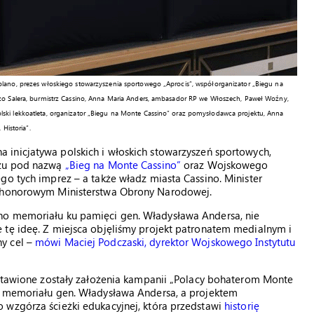
olano, prezes włoskiego stowarzyszenia sportowego „Aprocis”, współorganizator „Biegu na
nzo Salera, burmistrz Cassino, Anna Maria Anders, ambasador RP we Włoszech, Paweł Woźny,
lski lekkoatleta, organizator „Biegu na Monte Cassino” oraz pomysłodawca projektu, Anna
Historia”.
na inicjatywa polskich i włoskich stowarzyszeń sportowych,
rzu pod nazwą
„Bieg na Monte Cassino”
oraz Wojskowego
go tych imprez – a także władz miasta Cassino. Minister
m honorowym Ministerstwa Obrony Narodowej.
no memoriału ku pamięci gen. Władysława Andersa, nie
 tę ideę. Z miejsca objęliśmy projekt patronatem medialnym i
y cel –
mówi Maciej Podczaski, dyrektor Wojskowego Instytutu
edstawione zostały założenia kampanii „Polacy bohaterom Monte
o memoriału gen. Władysława Andersa, a projektem
 wzgórza ścieżki edukacyjnej, która przedstawi
historię