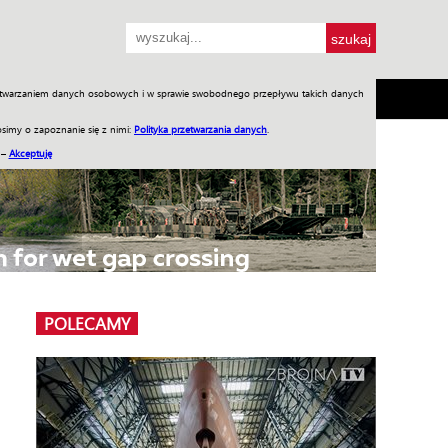
przetwarzaniem danych osobowych i w sprawie swobodnego przepływu takich danych
SH
SKLEP
Jednodniówki
Praca w WIW
simy o zapoznanie się z nimi:
Polityka przetwarzania danych
.
 –
Akceptuję
POLECAMY