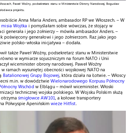
 Włoszech, Paweł Woźny, podsekretarz stanu w Ministerstwie Obrony Narodowej, Bogusław
słodawca projektu.
osobiście Anna Maria Anders, ambasador RP we Włoszech. – W
a
misia Wojtka
i pomyślałam sobie wówczas, że stojący w
aci generała i jego żołnierzy – mówiła ambasador Anders. –
ik poświęcony generałowi i jego żołnierzom. Raz jako jego
iwie polsko-włoska inicjatywa – dodała.
ił także Paweł Woźny, podsekretarz stanu w Ministerstwie
arówno w wymiarze sojuszniczym na forum NATO i Unii
znaczył wiceminister obrony narodowej. Paweł Woźny
użą w ramach wysuniętej obecności wojskowej NATO na
ią
Batalionowej Grupy Bojowej
, która działa na Łotwie. – Włoscy
obecni m.in. w dowództwie
Wielonarodowego Korpusu Północny
 Północny Wschód
w Elblągu – mówił wiceminister. Włoski
nizacji technicznej wojska polskiego. W Wojsku Polskim służą
e otrzyma
śmigłowce AW101
, a kołowe transportery
na Półwyspie Apenińskim
wieże Hitfist
.