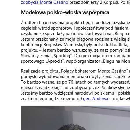
zdobycia Monte Cassino
przez żołnierzy 2 Korpusu Pols
Modelowa polsko-włoska współpraca
Źródłem finansowania projektu będą fundusze uzyskane 
cegiełek wśród sponsorów i społeczeństwa pod hasłem „
uzyskane ze sprzedaży pakietów startowych na „Bieg na 
Jestem przekonany, że moja biegowa rodzina z wielką 
konferencji Bogusław Mamiński, były polski lekkoatlet
projektu. – Jestem bardzo wzruszony, że nasz pomysł osią
Stowarzyszenia „Sporting”. Drugim inicjatorem kampanii
sportowego „Aprocis”, współorganizator „Biegu na Mont
Realizacja projektu „Polacy bohaterom Monte Cassino” n
pomysłu wybudowania memoriału i wytyczenia ścieżki ed
To bardzo ważne, że po 76 latach od tamtych wydarzeń,
mieście znajdzie się ślad zdobycia przez Polaków słynn
Jesteśmy bardzo wdzięczni narodowi polskiemu i polskim
znakiem tego będzie memoriał
gen. Andersa
– dodał wł