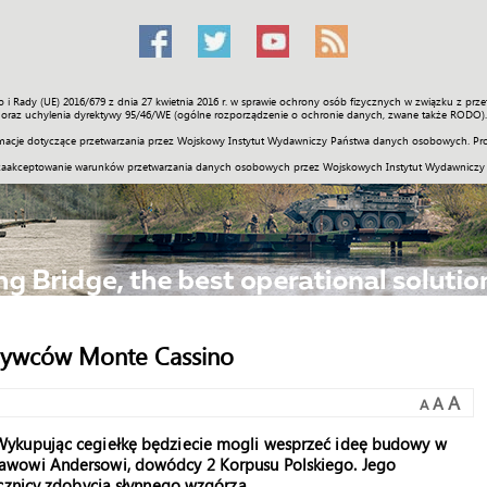
o i Rady (UE) 2016/679 z dnia 27 kwietnia 2016 r. w sprawie ochrony osób fizycznych w związku z 
Świat
Społeczność
Sport
Historia
Galerie
Wideo
ENGLI
oraz uchylenia dyrektywy 95/46/WE (ogólne rozporządzenie o ochronie danych, zwane także RODO).
acje dotyczące przetwarzania przez Wojskowy Instytut Wydawniczy Państwa danych osobowych. Pro
zaakceptowanie warunków przetwarzania danych osobowych przez Wojskowych Instytut Wydawniczy
obywców Monte Cassino
A
A
A
Wykupując cegiełkę będziecie mogli wesprzeć ideę budowy w
awowi Andersowi, dowódcy 2 Korpusu Polskiego. Jego
cznicy zdobycia słynnego wzgórza.