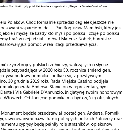
sław Mamiński, były polski lekkoatleta, organizator „Biegu na Monte Cassino” oraz
lu Polaków. Choć formalnie sprzedaż cegiełek jeszcze nie
nteresowani wsparciem idei. – Pan Bogusław Mamiński, który jest
kcie i myślę, że każdy kto myśli po polsku i czuje po polsku
ożemy brać w niej udział – mówił Mateusz Bobek, burmistrz
arowały już pomoc w realizacji przedsięwzięcia.
 czyn zbrojny polskich żołnierzy, walczących o słynne
dzie przypadająca w 2020 roku 50. rocznica śmierci gen.
icjatywa budowy pomnika spotkała się z pozytywnym
no. 30 grudnia 2019 roku Rada Miejska Cassino podjęła
omnik generała Andersa. Stanie on w reprezentacyjnym
a Dante i Via Gabriele D'Annunzio. Inicjatywę swoim honorowym
 Włoszech. Odsłonięcie pomnika ma być częścią oficjalnych
i. Monument będzie przedstawiał postać gen. Andersa. Pomnik
ygrawerowanymi nazwiskami poległych polskich żołnierzy oraz
umentu cyprysy będą pełniły rolę strażników, opiekunów
 – Wszyscy zgromadzeni na dzisiejszej konferencji należymy do