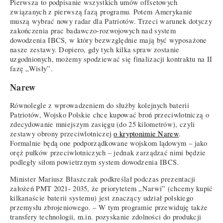
Pierwsza to podpisanie wszystkich umów offsetowych
związanych z pierwszą fazą programu. Potem Amerykanie
muszą wybrać nowy radar dla Patriotów. Trzeci warunek dotyczy
zakończenia prac badawczo-rozwojowych nad system
dowodzenia IBCS, w który bezwzględnie mają być wyposażone
nasze zestawy. Dopiero, gdy tych kilka spraw zostanie
uzgodnionych, możemy spodziewać się finalizacji kontraktu na II
fazę „Wisły”.
Narew
Równolegle z wprowadzeniem do służby kolejnych baterii
Patriotów, Wojsko Polskie chce kupować broń przeciwlotniczą o
zdecydowanie mniejszym zasięgu (do 25 kilometrów), czyli
zestawy obrony przeciwlotniczej
o kryptonimie Narew
.
Formalnie będą one podporządkowane wojskom lądowym – jako
oręż pułków przeciwlotniczych – jednak zarządzać nimi będzie
podległy siłom powietrznym system dowodzenia IBCS.
Minister Mariusz Błaszczak podkreślał podczas prezentacji
założeń PMT 2021- 2035, że priorytetem „Narwi” (chcemy kupić
kilkanaście baterii systemu) jest znaczący udział polskiego
przemysłu zbrojeniowego. – W tym programie przewiduję także
transfery technologii, m.in. pozyskanie zdolności do produkcji