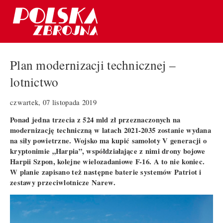
Plan modernizacji technicznej –
lotnictwo
czwartek, 07 listopada 2019
Ponad jedna trzecia z 524 mld zł przeznaczonych na
modernizację techniczną w latach 2021-2035 zostanie wydana
na siły powietrzne. Wojsko ma kupić samoloty V generacji o
kryptonimie „Harpia”, współdziałające z nimi drony bojowe
Harpii Szpon, kolejne wielozadaniowe F-16. A to nie koniec.
W planie zapisano też następne baterie systemów Patriot i
zestawy przeciwlotnicze Narew.