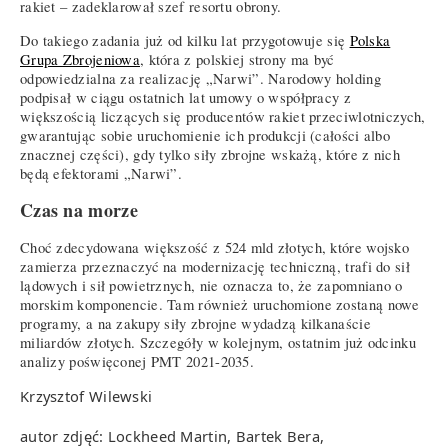
rakiet – zadeklarował szef resortu obrony.
Do takiego zadania już od kilku lat przygotowuje się
Polska
Grupa Zbrojeniowa
, która z polskiej strony ma być
odpowiedzialna za realizację „Narwi”. Narodowy holding
podpisał w ciągu ostatnich lat umowy o współpracy z
większością liczących się producentów rakiet przeciwlotniczych,
gwarantując sobie uruchomienie ich produkcji (całości albo
znacznej części), gdy tylko siły zbrojne wskażą, które z nich
będą efektorami „Narwi”.
Czas na morze
Choć zdecydowana większość z 524 mld złotych, które wojsko
zamierza przeznaczyć na modernizację techniczną, trafi do sił
lądowych i sił powietrznych, nie oznacza to, że zapomniano o
morskim komponencie. Tam również uruchomione zostaną nowe
programy, a na zakupy siły zbrojne wydadzą kilkanaście
miliardów złotych. Szczegóły w kolejnym, ostatnim już odcinku
analizy poświęconej PMT 2021-2035.
Krzysztof Wilewski
autor zdjęć: Lockheed Martin, Bartek Bera,