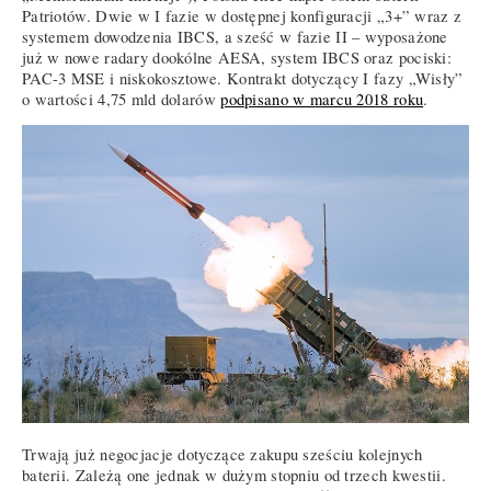
Patriotów. Dwie w I fazie w dostępnej konfiguracji „3+” wraz z
systemem dowodzenia IBCS, a sześć w fazie II – wyposażone
już w nowe radary dookólne AESA, system IBCS oraz pociski:
PAC-3 MSE i niskokosztowe. Kontrakt dotyczący I fazy „Wisły”
o wartości 4,75 mld dolarów
podpisano w marcu 2018 roku
.
Trwają już negocjacje dotyczące zakupu sześciu kolejnych
baterii. Zależą one jednak w dużym stopniu od trzech kwestii.