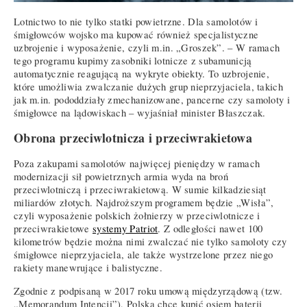
Lotnictwo to nie tylko statki powietrzne. Dla samolotów i
śmigłowców wojsko ma kupować również specjalistyczne
uzbrojenie i wyposażenie, czyli m.in. „Groszek”. – W ramach
tego programu kupimy zasobniki lotnicze z subamunicją
automatycznie reagującą na wykryte obiekty. To uzbrojenie,
które umożliwia zwalczanie dużych grup nieprzyjaciela, takich
jak m.in. pododdziały zmechanizowane, pancerne czy samoloty i
śmigłowce na lądowiskach – wyjaśniał minister Błaszczak.
Obrona przeciwlotnicza i przeciwrakietowa
Poza zakupami samolotów najwięcej pieniędzy w ramach
modernizacji sił powietrznych armia wyda na broń
przeciwlotniczą i przeciwrakietową. W sumie kilkadziesiąt
miliardów złotych. Najdroższym programem będzie „Wisła”,
czyli wyposażenie polskich żołnierzy w przeciwlotnicze i
przeciwrakietowe
systemy Patriot
. Z odległości nawet 100
kilometrów będzie można nimi zwalczać nie tylko samoloty czy
śmigłowce nieprzyjaciela, ale także wystrzelone przez niego
rakiety manewrujące i balistyczne.
Zgodnie z podpisaną w 2017 roku umową międzyrządową (tzw.
„Memorandum Intencji”), Polska chce kupić osiem baterii