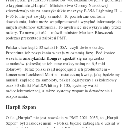
o kryptonimie „Harpia”. Ministerstwo Obrony Narodowej
zdecydowało się na amerykańskie maszyny F-35A Lightning II. –
F-35 to nie jest zwykły samolot. To powietrzne centrum
dowodzenia, które może współpracować i wysyłać informacje do
innych systemów uzbrojenia. To myśliwiec niewykrywalny przez
radary. To nowa jakość – mówił minister Mariusz Błaszczak
podczas prezentacji założeń PMT.
Polska chce kupić 32 sztuki F-35A, czyli dwie eskadry.
Procedura ich pozyskania weszła w ostatnią fazę. Pod koniec
września
amerykański Kongres zgodził się
na sprzedaż
samolotów (określając ich cenę maksymalną na 6,5 mld
dolarów). Teraz polski rząd negocjuje z ich producentem –
koncernem Lockheed Martin – ostateczną kwotę, jaką będziemy
musieli zapłacić za samoloty, pakiet logistyczny i szkoleniowy
oraz 33 silniki Pratt&Whitney F-135, systemy walki
radioelektronicznej, a także systemy wsparcia dowodzenia i
rozpoznania.
Harpii Szpon
O ile „Harpia” nie jest nowością w PMT 2021-2035, to „Harpii
Szpon” był zaskoczeniem. – Polska będzie zabiegała o udział w