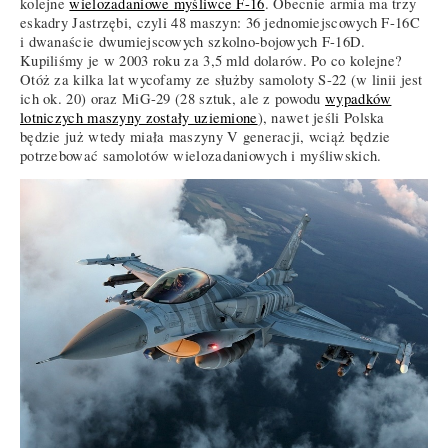
kolejne
wielozadaniowe myśliwce F-16
. Obecnie armia ma trzy
eskadry Jastrzębi, czyli 48 maszyn: 36 jednomiejscowych F-16C
i dwanaście dwumiejscowych szkolno-bojowych F-16D.
Kupiliśmy je w 2003 roku za 3,5 mld dolarów. Po co kolejne?
Otóż za kilka lat wycofamy ze służby samoloty S-22 (w linii jest
ich ok. 20) oraz MiG-29 (28 sztuk, ale z powodu
wypadków
lotniczych maszyny zostały uziemione
), nawet jeśli Polska
będzie już wtedy miała maszyny V generacji, wciąż będzie
potrzebować samolotów wielozadaniowych i myśliwskich.