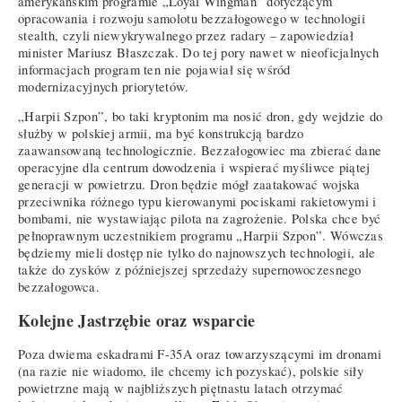
amerykańskim programie „Loyal Wingman” dotyczącym
opracowania i rozwoju samolotu bezzałogowego w technologii
stealth, czyli niewykrywalnego przez radary – zapowiedział
minister Mariusz Błaszczak. Do tej pory nawet w nieoficjalnych
informacjach program ten nie pojawiał się wśród
modernizacyjnych priorytetów.
„Harpii Szpon”, bo taki kryptonim ma nosić dron, gdy wejdzie do
służby w polskiej armii, ma być konstrukcją bardzo
zaawansowaną technologicznie. Bezzałogowiec ma zbierać dane
operacyjne dla centrum dowodzenia i wspierać myśliwce piątej
generacji w powietrzu. Dron będzie mógł zaatakować wojska
przeciwnika różnego typu kierowanymi pociskami rakietowymi i
bombami, nie wystawiając pilota na zagrożenie. Polska chce być
pełnoprawnym uczestnikiem programu „Harpii Szpon”. Wówczas
będziemy mieli dostęp nie tylko do najnowszych technologii, ale
także do zysków z późniejszej sprzedaży supernowoczesnego
bezzałogowca.
Kolejne Jastrzębie oraz wsparcie
Poza dwiema eskadrami F-35A oraz towarzyszącymi im dronami
(na razie nie wiadomo, ile chcemy ich pozyskać), polskie siły
powietrzne mają w najbliższych piętnastu latach otrzymać