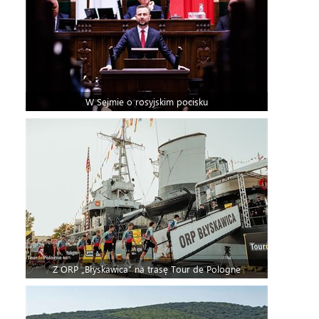
W Sejmie o rosyjskim pocisku
Z ORP „Błyskawica” na trasę Tour de Pologne