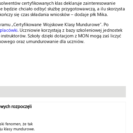
olwentów certyfikowanych klas deklaruje zainteresowanie
ie będzie chciało odbyć służbę przygotowawczą, a ilu skorzysta
akończy się czas składania wniosków – dodaje płk Mika.
rogramu „Certyfikowane Wojskowe Klasy Mundurowe”. Po
 placówki
. Uczniowie korzystają z bazy szkoleniowej jednostek
-instruktorów. Szkoły dzięki dotacjom z MON mogą zaś liczyć
skowego oraz umundurowanie dla uczniów.
wych rozpoczęli
ki fenomen, że tak
ju klasy mundurowe.