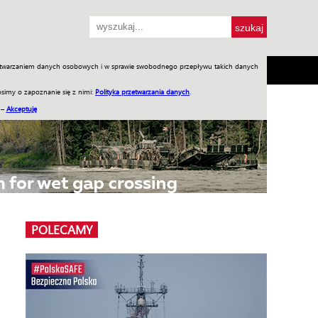
przetwarzaniem danych osobowych i w sprawie swobodnego przepływu takich danych
SH
SKLEP
Jednodniówki
Praca w WIW
simy o zapoznanie się z nimi:
Polityka przetwarzania danych
.
 –
Akceptuję
POLECAMY