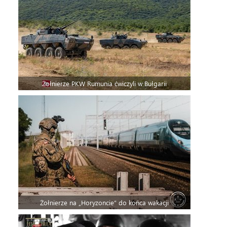
Żołnierze PKW Rumunia ćwiczyli w Bułgarii
Żołnierze na „Horyzoncie” do końca wakacji