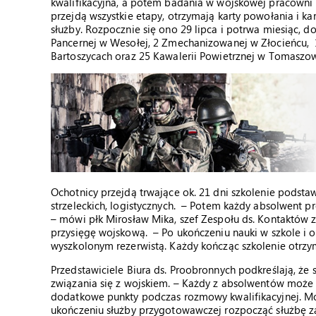
kwalifikacyjna, a potem badania w wojskowej pracowni ps
przejdą wszystkie etapy, otrzymają karty powołania i k
służby. Rozpocznie się ono 29 lipca i potrwa miesiąc, d
Pancernej w Wesołej, 2 Zmechanizowanej w Złocieńcu
Bartoszycach oraz 25 Kawalerii Powietrznej w Tomasz
Ochotnicy przejdą trwające ok. 21 dni szkolenie podstaw
strzeleckich, logistycznych. – Potem każdy absolwent p
– mówi płk Mirosław Mika, szef Zespołu ds. Kontaktów 
przysięgę wojskową. – Po ukończeniu nauki w szkole i 
wyszkolonym rezerwistą. Każdy kończąc szkolenie otrzy
Przedstawiciele Biura ds. Proobronnych podkreślają, ż
związania się z wojskiem. – Każdy z absolwentów może 
dodatkowe punkty podczas rozmowy kwalifikacyjnej. Moż
ukończeniu służby przygotowawczej rozpocząć służbę z