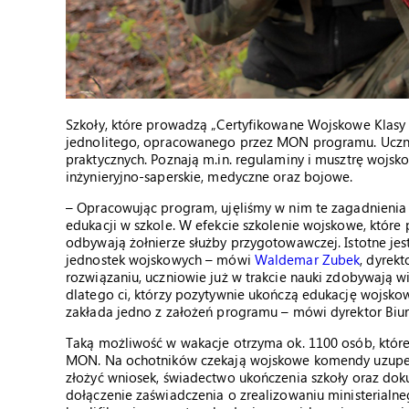
Szkoły, które prowadzą „Certyfikowane Wojskowe Klas
jednolitego, opracowanego przez MON programu. Ucznio
praktycznych. Poznają m.in. regulaminy i musztrę wojsk
inżynieryjno-saperskie, medyczne oraz bojowe.
– Opracowując program, ujęliśmy w nim te zagadnienia
edukacji w szkole. W efekcie szkolenie wojskowe, które
odbywają żołnierze służby przygotowawczej. Istotne jest
jednostek wojskowych – mówi
Waldemar Zubek
, dyrek
rozwiązaniu, uczniowie już w trakcie nauki zdobywają w
dlatego ci, którzy pozytywnie ukończą edukację wojsk
zakłada jedno z założeń programu – mówi dyrektor Biur
Taką możliwość w wakacje otrzyma ok. 1100 osób, któr
MON. Na ochotników czekają wojskowe komendy uzupeł
złożyć wniosek, świadectwo ukończenia szkoły oraz doku
dołączenie zaświadczenia o zrealizowaniu ministerialn