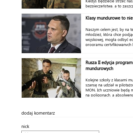
Kiedyś będziecie strzec na
bezpieczeństwa, a to zaszczy
Klasy mundurowe to ni
Naszym celem jest, by na t
młodzież, która chce podją
wojskowej, mogła odbyć e
programu certyfikowanych k
Rusza II edycja program
mundurowych
Kolejne szkoły z klasami 
szansę na udział w pilota
MON. Ich uczniowie będą m.
na poligonach, a absolwenci
dodaj komentarz
nick