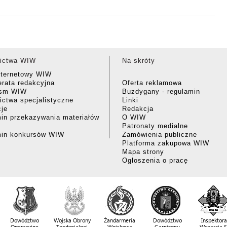
ictwa WIW
Na skróty
nternetowy WIW
rata redakcyjna
Oferta reklamowa
ism WIW
Buzdygany - regulamin
ctwa specjalistyczne
Linki
cje
Redakcja
in przekazywania materiałów
O WIW
Patronaty medialne
min konkursów WIW
Zamówienia publiczne
Platforma zakupowa WIW
Mapa strony
Ogłoszenia o pracę
Dowództwo
Wojska Obrony
Żandarmeria
Dowództwo
Inspektora
Operacyjne
Terytorialnej
Wojskowa
Garnizonu
Wsparcia 