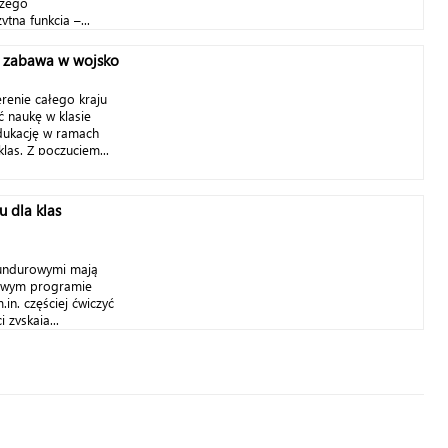
szego
tna funkcja –...
e zabawa w wojsko
erenie całego kraju
ć naukę w klasie
dukację w ramach
las. Z poczuciem...
u dla klas
mundurowymi mają
żowym programie
in. częściej ćwiczyć
 zyskają...