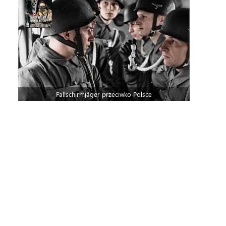
Fallschirmjäger przeciwko Polsce