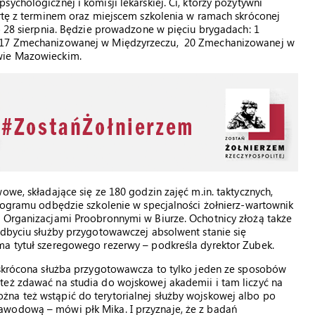
ychologicznej i komisji lekarskiej. Ci, którzy pozytywni
artę z terminem oraz miejscem szkolenia w ramach skróconej
o 28 sierpnia. Będzie prowadzone w pięciu brygadach: 1
, 17 Zmechanizowanej w Międzyrzeczu, 20 Zmechanizowanej w
owie Mazowieckim.
owe, składające się ze 180 godzin zajęć m.in. taktycznych,
rogramu odbędzie szkolenie w specjalności żołnierz-wartownik
z Organizacjami Proobronnymi w Biurze. Ochotnicy złożą także
odbyciu służby przygotowawczej absolwent stanie się
ma tytuł szeregowego rezerwy – podkreśla dyrektor Zubek.
e skrócona służba przygotowawcza to tylko jeden ze sposobów
też zdawać na studia do wojskowej akademii i tam liczyć na
na też wstąpić do terytorialnej służby wojskowej albo po
awodową – mówi płk Mika. I przyznaje, że z badań