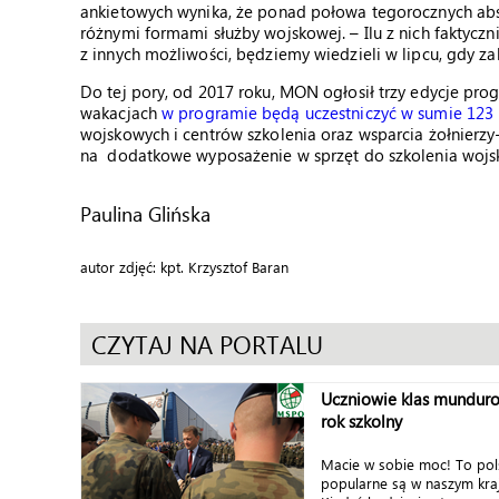
ankietowych wynika, że ponad połowa tegorocznych abs
różnymi formami służby wojskowej. – Ilu z nich faktyczn
z innych możliwości, będziemy wiedzieli w lipcu, gdy z
Do tej pory, od 2017 roku, MON ogłosił trzy edycje p
wakacjach
w programie będą uczestniczyć w sumie 123
wojskowych i centrów szkolenia oraz wsparcia żołnierzy
na dodatkowe wyposażenie w sprzęt do szkolenia woj
Paulina Glińska
autor zdjęć: kpt. Krzysztof Baran
CZYTAJ NA PORTALU
Uczniowie klas munduro
rok szkolny
Macie w sobie moc! To pols
popularne są w naszym kra