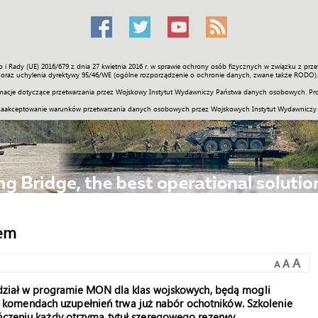
o i Rady (UE) 2016/679 z dnia 27 kwietnia 2016 r. w sprawie ochrony osób fizycznych w związku z 
Świat
Społeczność
Sport
Historia
Galerie
Wideo
ENGLI
oraz uchylenia dyrektywy 95/46/WE (ogólne rozporządzenie o ochronie danych, zwane także RODO).
acje dotyczące przetwarzania przez Wojskowy Instytut Wydawniczy Państwa danych osobowych. Pro
zaakceptowanie warunków przetwarzania danych osobowych przez Wojskowych Instytut Wydawniczy
tem
A
A
A
 udział w programie MON dla klas wojskowych, będą mogli
komendach uzupełnień trwa już nabór ochotników. Szkolenie
ńczeniu każdy otrzyma tytuł szeregowego rezerwy.