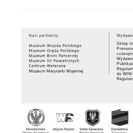
Nasi partnerzy
Wydawn
Sklep I
Muzeum Wojska Polskiego
Prenume
Muzeum Oręża Polskiego
czasop
Muzeum Broni Pancernej
Wydawni
Muzeum Sił Powietrznych
Publika
Centrum Weterana
Regulam
Muzeum Marynarki Wojennej
do WIW
Regula
Ministerstwo
Wojsko Polskie
Sztab Generalny
Dowództwo
Obrony Narodowej
Wojska Polskiego
Generalne