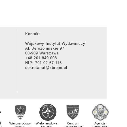
Kontakt
Wojskowy Instytut Wydawniczy
Al. Jerozolimskie 97
00-909 Warszawa
+48 261 849 008
NIP: 701-02-67-116
sekretariat@zbrojni.pl
t
Wielonarodowy
Wielonarodowa
Centrum
Agencja
SZ
Korpus
Dywizja
Szkolenia Sił
Uzbrojenia