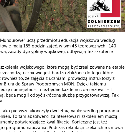
y Mundurowe” uczą przedmiotu edukacja wojskowa według
wie mają 185 godzin zajęć, w tym 45 teoretycznych i 140
ową, zasady dyscypliny wojskowej, odbywają też szkolenie
 szkolenia wojskowego, które mogą być zrealizowane na etapie
 przechodzą uczniowie jest bardzo zbliżone do tego, które
 również to, że zajęcia z uczniami prowadzą instruktorzy z
tor Biura do Spraw Proobronnych MON. Dzięki takiemu
iedzę i umiejętności niezbędne każdemu żołnierzowi. – I
ową, będą mogli odbyć skróconą służbę przygotowawczą. Tak
a.
e jako pierwsze ukończyły dwuletnią naukę według programu
nień. To tam absolwenci zainteresowani szkoleniem muszą
menty potwierdzające kwalifikacje. Konieczne jest też
ego programu nauczania. Podczas rekrutacji czeka ich rozmowa