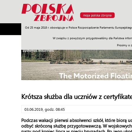
moja polska zbrojna
Od 25 maja 2018 r. obowiązuje w Polsce Rozporządzenie Parlamentu Europejskieg
Armia
Poligon
Sprzęt
Misje
Polityka
Prawo
W związku z powyższym przygotowaliśmy dla Państwa inform
Prosimy o 
Krótsza służba dla uczniów z certyfika
03.06.2019, godz. 08:45
Podczas wakacji pierwsi absolwenci szkół, które biorą
odbyć skróconą służbę przygotowawczą. W wojskowych 
ruszy pod koniec lipca w pięciu brygadach. Po jego uko