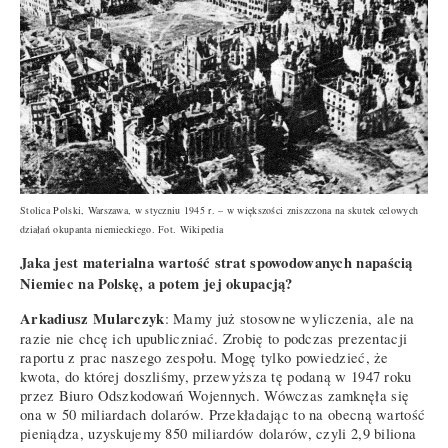
Stolica Polski, Warszawa, w styczniu 1945 r. – w większości zniszczona na skutek celowych
działań okupanta niemieckiego. Fot. Wikipedia
Jaka jest materialna wartość strat spowodowanych napaścią
Niemiec na Polskę, a potem jej okupacją?
Arkadiusz Mularczyk
: Mamy już stosowne wyliczenia, ale na
razie nie chcę ich upubliczniać. Zrobię to podczas prezentacji
raportu z prac naszego zespołu. Mogę tylko powiedzieć, że
kwota, do której doszliśmy, przewyższa tę podaną w 1947 roku
przez Biuro Odszkodowań Wojennych. Wówczas zamknęła się
ona w 50 miliardach dolarów. Przekładając to na obecną wartość
pieniądza, uzyskujemy 850 miliardów dolarów, czyli 2,9 biliona