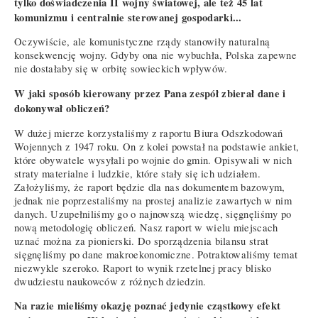
tylko doświadczenia II wojny światowej, ale też 45 lat
komunizmu i centralnie sterowanej gospodarki...
Oczywiście, ale komunistyczne rządy stanowiły naturalną
konsekwencję wojny. Gdyby ona nie wybuchła, Polska zapewne
nie dostałaby się w orbitę sowieckich wpływów.
W jaki sposób kierowany przez Pana zespół zbierał dane i
dokonywał obliczeń?
W dużej mierze korzystaliśmy z raportu Biura Odszkodowań
Wojennych z 1947 roku. On z kolei powstał na podstawie ankiet,
które obywatele wysyłali po wojnie do gmin. Opisywali w nich
straty materialne i ludzkie, które stały się ich udziałem.
Założyliśmy, że raport będzie dla nas dokumentem bazowym,
jednak nie poprzestaliśmy na prostej analizie zawartych w nim
danych. Uzupełniliśmy go o najnowszą wiedzę, sięgnęliśmy po
nową metodologię obliczeń. Nasz raport w wielu miejscach
uznać można za pionierski. Do sporządzenia bilansu strat
sięgnęliśmy po dane makroekonomiczne. Potraktowaliśmy temat
niezwykle szeroko. Raport to wynik rzetelnej pracy blisko
dwudziestu naukowców z różnych dziedzin.
Na razie mieliśmy okazję poznać jedynie cząstkowy efekt