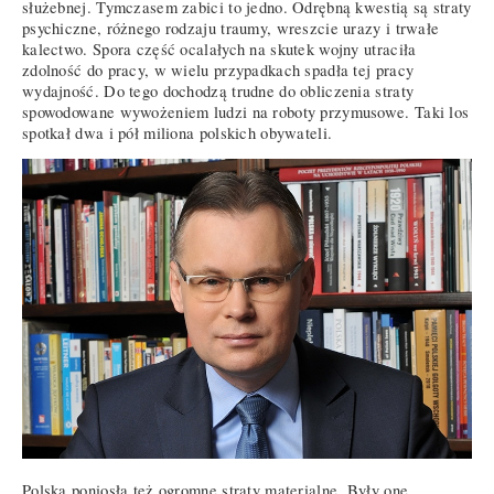
służebnej. Tymczasem zabici to jedno. Odrębną kwestią są straty
psychiczne, różnego rodzaju traumy, wreszcie urazy i trwałe
kalectwo. Spora część ocalałych na skutek wojny utraciła
zdolność do pracy, w wielu przypadkach spadła tej pracy
wydajność. Do tego dochodzą trudne do obliczenia straty
spowodowane wywożeniem ludzi na roboty przymusowe. Taki los
spotkał dwa i pół miliona polskich obywateli.
Polska poniosła też ogromne straty materialne. Były one