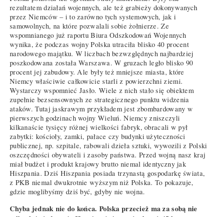
rezultatem działań wojennych, ale też grabieży dokonywanych
przez Niemców – i to zarówno tych systemowych, jak i
samowolnych, na które pozwalali sobie żołnierze. Ze
wspomnianego już raportu Biura Odszkodowań Wojennych
wynika, że podczas wojny Polska utraciła blisko 40 procent
narodowego majątku. W liczbach bezwzględnych najbardziej
poszkodowana została Warszawa. W gruzach legło blisko 90
procent jej zabudowy. Ale były też mniejsze miasta, które
Niemcy właściwie całkowicie starli z powierzchni ziemi.
Wystarczy wspomnieć Jasło. Wiele z nich stało się obiektem
zupełnie bezsensownych ze strategicznego punktu widzenia
ataków. Tutaj jaskrawym przykładem jest zbombardowany w
pierwszych godzinach wojny Wieluń. Niemcy zniszczyli
kilkanaście tysięcy różnej wielkości fabryk, obracali w pył
zabytki: kościoły, zamki, pałace czy budynki użyteczności
publicznej, np. szpitale, rabowali dzieła sztuki, wywozili z Polski
oszczędności obywateli i zasoby państwa. Przed wojną nasz kraj
miał budżet i produkt krajowy brutto niemal identyczny jak
Hiszpania. Dziś Hiszpania posiada trzynastą gospodarkę świata,
z PKB niemal dwukrotnie wyższym niż Polska. To pokazuje,
gdzie moglibyśmy dziś być, gdyby nie wojna.
Chyba jednak nie do końca. Polska przecież ma za sobą nie