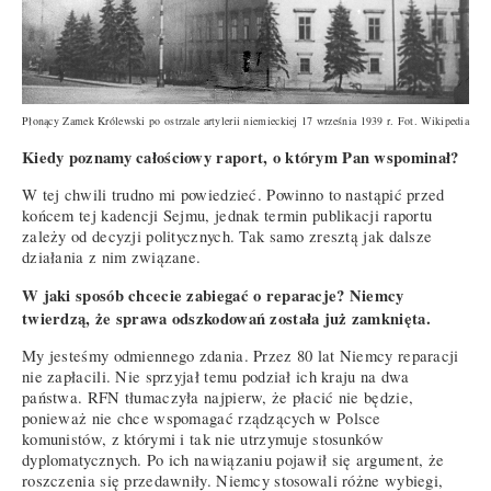
Płonący Zamek Królewski po ostrzale artylerii niemieckiej 17 września 1939 r. Fot. Wikipedia
Kiedy poznamy całościowy raport, o którym Pan wspominał?
W tej chwili trudno mi powiedzieć. Powinno to nastąpić przed
końcem tej kadencji Sejmu, jednak termin publikacji raportu
zależy od decyzji politycznych. Tak samo zresztą jak dalsze
działania z nim związane.
W jaki sposób chcecie zabiegać o reparacje? Niemcy
twierdzą, że sprawa odszkodowań została już zamknięta.
My jesteśmy odmiennego zdania. Przez 80 lat Niemcy reparacji
nie zapłacili. Nie sprzyjał temu podział ich kraju na dwa
państwa. RFN tłumaczyła najpierw, że płacić nie będzie,
ponieważ nie chce wspomagać rządzących w Polsce
komunistów, z którymi i tak nie utrzymuje stosunków
dyplomatycznych. Po ich nawiązaniu pojawił się argument, że
roszczenia się przedawniły. Niemcy stosowali różne wybiegi,