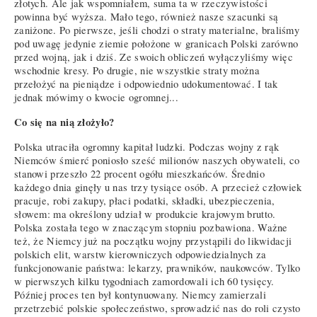
złotych. Ale jak wspomniałem, suma ta w rzeczywistości
powinna być wyższa. Mało tego, również nasze szacunki są
zaniżone. Po pierwsze, jeśli chodzi o straty materialne, braliśmy
pod uwagę jedynie ziemie położone w granicach Polski zarówno
przed wojną, jak i dziś. Ze swoich obliczeń wyłączyliśmy więc
wschodnie kresy. Po drugie, nie wszystkie straty można
przełożyć na pieniądze i odpowiednio udokumentować. I tak
jednak mówimy o kwocie ogromnej...
Co się na nią złożyło?
Polska utraciła ogromny kapitał ludzki. Podczas wojny z rąk
Niemców śmierć poniosło sześć milionów naszych obywateli, co
stanowi przeszło 22 procent ogółu mieszkańców. Średnio
każdego dnia ginęły u nas trzy tysiące osób. A przecież człowiek
pracuje, robi zakupy, płaci podatki, składki, ubezpieczenia,
słowem: ma określony udział w produkcie krajowym brutto.
Polska została tego w znaczącym stopniu pozbawiona. Ważne
też, że Niemcy już na początku wojny przystąpili do likwidacji
polskich elit, warstw kierowniczych odpowiedzialnych za
funkcjonowanie państwa: lekarzy, prawników, naukowców. Tylko
w pierwszych kilku tygodniach zamordowali ich 60 tysięcy.
Później proces ten był kontynuowany. Niemcy zamierzali
przetrzebić polskie społeczeństwo, sprowadzić nas do roli czysto