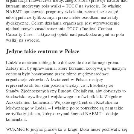
organizacja ratownictwa medycznego, która sprawuje nadzór nad
kursami medycyny pola walki – TCCC na świecie. To właśnie
NAEMT opracowuje programy szkolenia, scenariusze zajęć i
udostępnia certyfikowanym przez siebie ośrodkom materiały
dydaktyczne. Celem działania organizacji jest wprowadzenie
ujednoliconych zasad nauczania TCCC (Tactical Combat
Casualty Care – taktycznej opieki nad poszkodowanymi na polu
walki) na świecie.
Jedyne takie centrum w Polsce
Łódzkie centrum zabiegało o dołączenie do elitarnego grona. –
Zależy mi, by uprawnienia, które kursanci zdobywają w naszym
centrum były honorowane przez różne międzynarodowe
organizacje zdrowia. A kształceni w Polsce medycy
reprezentowali ten sam poziom wiedzy, co ich koledzy ze
Stanów Zjednoczonych czy Europy. Chciałbym, aby dotyczyło to
środowiska cywilnego i wojskowego – mówi płk lek. Zbigniew
Aszkielaniec, komendant Wojskowego Centrum Kształcenia
Medycznego w Łodzi. – I właśnie po to potrzebne są nam takie
certyfikaty jak ten, który otrzymaliśmy od NAEMT – dodaje
komendant.
WCKMed to jedyna placówka w kraju, która może pochwalić się