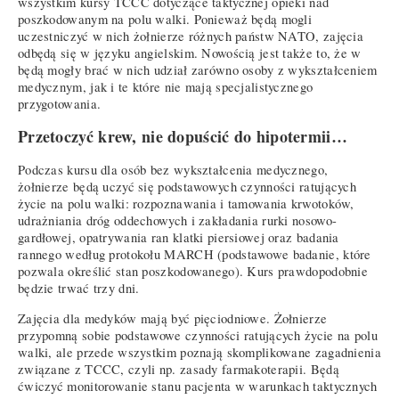
wszystkim kursy TCCC dotyczące taktycznej opieki nad
poszkodowanym na polu walki. Ponieważ będą mogli
uczestniczyć w nich żołnierze różnych państw NATO, zajęcia
odbędą się w języku angielskim. Nowością jest także to, że w
będą mogły brać w nich udział zarówno osoby z wykształceniem
medycznym, jak i te które nie mają specjalistycznego
przygotowania.
Przetoczyć krew, nie dopuścić do hipotermii…
Podczas kursu dla osób bez wykształcenia medycznego,
żołnierze będą uczyć się podstawowych czynności ratujących
życie na polu walki: rozpoznawania i tamowania krwotoków,
udrażniania dróg oddechowych i zakładania rurki nosowo-
gardłowej, opatrywania ran klatki piersiowej oraz badania
rannego według protokołu MARCH (podstawowe badanie, które
pozwala określić stan poszkodowanego). Kurs prawdopodobnie
będzie trwać trzy dni.
Zajęcia dla medyków mają być pięciodniowe. Żołnierze
przypomną sobie podstawowe czynności ratujących życie na polu
walki, ale przede wszystkim poznają skomplikowane zagadnienia
związane z TCCC, czyli np. zasady farmakoterapii. Będą
ćwiczyć monitorowanie stanu pacjenta w warunkach taktycznych