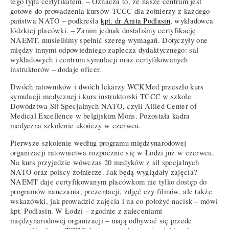
tego typu certyfikatem. – Oznacza to, że nasze centrum jest
gotowe do prowadzenia kursów TCCC dla żołnierzy z każdego
państwa NATO – podkreśla
kpt. dr Anita Podlasin
, wykładowca
łódzkiej placówki. – Zanim jednak dostaliśmy certyfikację
NAEMT, musieliśmy spełnić szereg wymagań. Dotyczyły one
między innymi odpowiedniego zaplecza dydaktycznego: sal
wykładowych i centrum symulacji oraz certyfikowanych
instruktorów – dodaje oficer.
Dwóch ratowników i dwóch lekarzy WCKMed przeszło kurs
symulacji medycznej i kurs instruktorski TCCC w szkole
Dowództwa Sił Specjalnych NATO, czyli Allied Center of
Medical Excellence w belgijskim Mons. Pozostała kadra
medyczna szkolenie ukończy w czerwcu.
Pierwsze szkolenie według programu międzynarodowej
organizacji ratownictwa rozpocznie się w Łodzi już w czerwcu.
Na kurs przyjedzie wówczas 20 medyków z sił specjalnych
NATO oraz polscy żołnierze. Jak będą wyglądały zajęcia? –
NAEMT daje certyfikowanym placówkom nie tylko dostęp do
programów nauczania, prezentacji, zdjęć czy filmów, ale także
wskazówki, jak prowadzić zajęcia i na co położyć nacisk – mówi
kpt. Podlasin. W Łodzi – zgodnie z zaleceniami
międzynarodowej organizacji – mają odbywać się przede