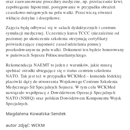
oraz zaawansowane procedury medyczne, np. przetaczanie krwi,
zapobieganie hipotermii, postępowanie w przypadku obrażeń
czaszkowo-mózgowych na polu walki. Przećwiczą również
wkłucie dożylne i doszpikowe.
Zajęcia będą odbywać się w salach dydaktycznych i centrum
symulacji medycznej. Uczestnicy kursu TCCC (niezależnie od
poziomu) po ukończeniu szkolenia otrzymają certyfikaty
poświadczające znajomość zasad udzielania pomocy
poszkodowanym na polu walki. Dokument ten będzie honorowany
w państwach Sojuszu Północnoatlantyckiego.
Rekomendacja NAEMT to jeden z warunków, jakie muszą
spełniać ośrodki ubiegające się o status centrum szkolenia
NATO. Tak jest też w przypadku WCKMed – komenda łódzkiej
placówki dąży do utworzenia Wojskowego Centrum Szkolenia
Medycznego Sił Specjalnych Sojuszu. W tym celu WCKMed
nawiązało współpracę z Dowództwem Operacji Specjalnych
NATO (NSHQ) oraz polskim Dowództwem Komponentu Wojsk
Specjalnych.
Magdalena Kowalska-Sendek
autor zdjęć: WCKM