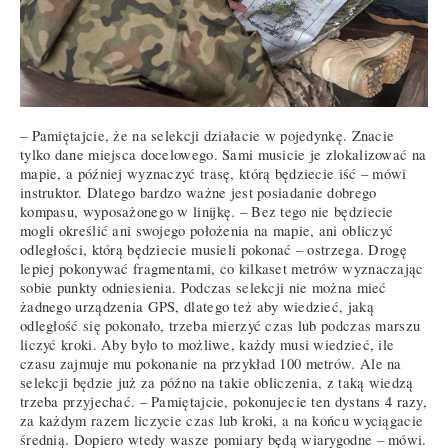
– Pamiętajcie, że na selekcji działacie w pojedynkę. Znacie
tylko dane miejsca docelowego. Sami musicie je zlokalizować na
mapie, a później wyznaczyć trasę, którą będziecie iść – mówi
instruktor. Dlatego bardzo ważne jest posiadanie dobrego
kompasu, wyposażonego w linijkę. – Bez tego nie będziecie
mogli określić ani swojego położenia na mapie, ani obliczyć
odległości, którą będziecie musieli pokonać – ostrzega. Drogę
lepiej pokonywać fragmentami, co kilkaset metrów wyznaczając
sobie punkty odniesienia. Podczas selekcji nie można mieć
żadnego urządzenia GPS, dlatego też aby wiedzieć, jaką
odległość się pokonało, trzeba mierzyć czas lub podczas marszu
liczyć kroki. Aby było to możliwe, każdy musi wiedzieć, ile
czasu zajmuje mu pokonanie na przykład 100 metrów. Ale na
selekcji będzie już za późno na takie obliczenia, z taką wiedzą
trzeba przyjechać. – Pamiętajcie, pokonujecie ten dystans 4 razy,
za każdym razem liczycie czas lub kroki, a na końcu wyciągacie
średnią. Dopiero wtedy wasze pomiary będą wiarygodne – mówi.