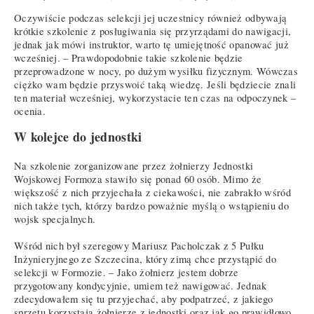
Oczywiście podczas selekcji jej uczestnicy również odbywają
krótkie szkolenie z posługiwania się przyrządami do nawigacji,
jednak jak mówi instruktor, warto tę umiejętność opanować już
wcześniej. – Prawdopodobnie takie szkolenie będzie
przeprowadzone w nocy, po dużym wysiłku fizycznym. Wówczas
ciężko wam będzie przyswoić taką wiedzę. Jeśli będziecie znali
ten materiał wcześniej, wykorzystacie ten czas na odpoczynek –
ocenia.
W kolejce do jednostki
Na szkolenie zorganizowane przez żołnierzy Jednostki
Wojskowej Formoza stawiło się ponad 60 osób. Mimo że
większość z nich przyjechała z ciekawości, nie zabrakło wśród
nich także tych, którzy bardzo poważnie myślą o wstąpieniu do
wojsk specjalnych.
Wśród nich był szeregowy Mariusz Pacholczak z 5 Pułku
Inżynieryjnego ze Szczecina, który zimą chce przystąpić do
selekcji w Formozie. – Jako żołnierz jestem dobrze
przygotowany kondycyjnie, umiem też nawigować. Jednak
zdecydowałem się tu przyjechać, aby podpatrzeć, z jakiego
sprzętu korzystają żołnierze z jednostki oraz jak go prawidłowo