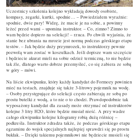
Uczestnicy szkolenia kolejno wykładają dowody osobiste,
kompasy, zegarki, kurtki, spodnie… – Powiedziałem wyraźnie:
spodnie, dwie pary! Widzę, że macie je na sobie, a powinny
leżeć przed wami – upomina instruktor. – Co, zimno? Zimno to
wam będzie dopiero na selekcji! – rzuca. Po chwili wyjaśnia, że
stanie bez ubrania na mrozie jest normą podczas górskiego etapu
testów. – Jak będzie duży przymrozek, to instruktorzy pewnie
pozwolą wam zostać w koszulkach. Jeśli dopisze wam szczęście
i będziecie akurat mieli na sobie odzież termiczną, to nie będzie
tak źle, dlatego warto dobrze przemyśleć, co się zabiera ze sobą
w góry – mówi.
Na liście ekwipunku, który każdy kandydat do Formozy powinien
mieć na testach, znajduje się także 3-litrowy pojemnik na wodę.
– Osoby przystępujące do selekcji często zabierają ze sobą po
prostu butelki z wodą, a to nie o to chodzi. Prawdopodobnie tak
wyposażony kandydat dla zasady może otrzymać od instruktorów
kolejne 3 litry H2O, które będzie musiał nieść. A przy wadze
całego ekwipunku kolejne kilogramy robią dużą różnicę –
podkreśla. Instruktor zdradza także, że podczas górskiego etapu
egzaminu do wojsk specjalnych najlepiej sprawdzi się po prostu
bukłak. – Dzięki takiemu pojemnikowi nie będziecie musieli się