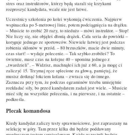
stres oraz instruktorów, którzy będą starali się krzykami
rozproszyć kandydata, wcale nie jest łatwe.
Uczestnicy szkolenia po kolei wykonują ćwiczenia. Najpierw
wspinaczka po 5-metrowej linie, potem podciągnięcia na drążku.
– Musicie to zrobić 20 razy, to niedużo – mówi instruktor. – Stop!
Nie liczy się, nie objąłeś dłonią drążek. Cała seria do powtórki –
koryguje jednego ze sportowców. Niewiele łatwiej jest podczas
robienia skłonów w przód. – 80 brzuszków, macie dwie minuty,
czas start! – wydaje polecenie. – Tak szybko zrobiłeś? To
świetnie, masz czas na kolejne 40 – upomina jednego z
„twardzieli”. – Widzisz, machnąłeś ich już z 60, a ja mogę ci
zaliczyć 15. Trzymaj ręce splecione za głową, pamiętaj, że
musisz dotknąć łokciem kolana – zwraca się do innego.
Zaznacza przy tym, że podczas egzaminów trzeba umiejętnie
rozkładać siły, bo przed kandydatem zadań jest wiele. – Musicie
mieć siłę na wszystkie polecenia, i na pierwsze, i na ostatnie –
podkreśla.
Plecak komandosa
Kiedy kandydat zaliczy testy sprawnościowe, jest zapraszany na
selekcję w góry. Tam przez kilka dni będzie poddawany
morderczym testom survivalowym. Każdy uczestnik będzie