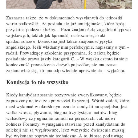
Zaznacza także, że w dokumentach wysyłanych do jednostki
warto podkreślić , że posiada się już umiejętności, które będą
przydatne podczas służby. – Poza znajomością zagadnień typowo
wojskowych, takich jak łączność, nurkowanie, skoki
spadochronowe, konieczna jest także znajomość języka
angielskiego. Jeśli władamy nim perfekcyjnie, napiszmy o tym –
radził. Prowadzący szkolenie przypomina, że zaletą będzie
posiadanie prawa jazdy kategorii C. – W wojsku często istnieje
konieczność prowadzenia dużych pojazdów, nie ma czasu
zastanawiać się, kto ma odpowiednie uprawnienia – wyjaśnia.
Kondycja to nie wszystko
Kiedy kandydat zostanie pozytywnie zweryfikowany, będzie
zaproszony na test ze sprawności fizycznej. Wśród zadań, które
musi wykonać w określonym czasie kandydat na specjalsa, jest
walka wręcz, pływanie, bieg na trzy tysiące metrów, bieg
wahadłowy czy uginanie ramion na poręczach. Jak mówi
żołnierz Formozy, wymagania stawiane przed kandydatami do
selekcji nie są wygórowane, lecz wszystkie ćwiczenia muszą
być wykonane poprawnie techniczne. A to, biorąc pod uwagę