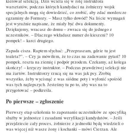
kierował selekcją. Dziś wciela się w rolę instruktora
warsztatów, podczas których kandydaci na żołnierzy wojsk
specjalnych mogą się dowiedzieć, co zrobić, aby zdać mordercze
egzaminy do Formozy. – Masz tylko dowód? Na liście wymagań
jest wyraźnie napisane, że miały być dwa dokumenty.
Dziękujemy, wracasz do domu – zwraca się do jednego z
uczestników. – Dlaczego wkładasz numer do kieszeni? 10
pompek! – karci drugiego.
Zapada cisza. Raptem słychać: „Przepraszam, gdzie tu jest
toaleta?”. – Czy ja mówiłem, że to czas na zadawanie pytań? 10
pompek, reszta na ziemię i podpór przodem. Czekamy, aż kolega
skończy! – krzyczy instruktor. – Podczas prawdziwej selekcji nie
ma żartów. Instruktorzy rzucą się na was jak psy. Zrobią
wszystko, żeby wycisnąć z was siódme poty i wyłonić spośród
was tych najlepszych. Jesteśmy tu po to, aby was na to
przygotować – podkreśla.
Po pierwsze – zgłoszenie
Pierwszy etap szkolenia to zapoznanie uczestników ze specyfiką
służby w jednostce i zasadami weryfikacji kandydatów. – Jeśli
przejdziecie cały proces, żołnierze z jednostki będą wiedzieli o
was więcej niż wasze żony i kochanki – mówi Cierzan. Ale