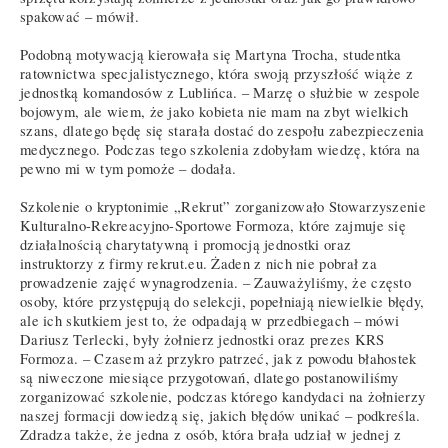
spakować – mówił.
Podobną motywacją kierowała się Martyna Trocha, studentka
ratownictwa specjalistycznego, która swoją przyszłość wiąże z
jednostką komandosów z Lublińca. – Marzę o służbie w zespole
bojowym, ale wiem, że jako kobieta nie mam na zbyt wielkich
szans, dlatego będę się starała dostać do zespołu zabezpieczenia
medycznego. Podczas tego szkolenia zdobyłam wiedzę, która na
pewno mi w tym pomoże – dodała.
Szkolenie o kryptonimie „Rekrut” zorganizowało Stowarzyszenie
Kulturalno-Rekreacyjno-Sportowe Formoza, które zajmuje się
działalnością charytatywną i promocją jednostki oraz
instruktorzy z firmy rekrut.eu. Żaden z nich nie pobrał za
prowadzenie zajęć wynagrodzenia. – Zauważyliśmy, że często
osoby, które przystępują do selekcji, popełniają niewielkie błędy,
ale ich skutkiem jest to, że odpadają w przedbiegach – mówi
Dariusz Terlecki, były żołnierz jednostki oraz prezes KRS
Formoza. – Czasem aż przykro patrzeć, jak z powodu błahostek
są niweczone miesiące przygotowań, dlatego postanowiliśmy
zorganizować szkolenie, podczas którego kandydaci na żołnierzy
naszej formacji dowiedzą się, jakich błędów unikać – podkreśla.
Zdradza także, że jedna z osób, która brała udział w jednej z