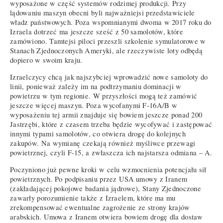
wyposażone w część systemów rodzimej produkcji. Przy
lądowaniu maszyn obecni byli najważniejsi przedstawiciele
władz państwowych. Poza wspomnianymi dwoma w 2017 roku do
Izraela dotrzeć ma jeszcze sześć z 50 samolotów, które
zamówiono. Tamtejsi piloci przeszli szkolenie symulatorowe w
Stanach Zjednoczonych Ameryki, ale rzeczywiste loty odbędą
dopiero w swoim kraju.
Izraelczycy chcą jak najszybciej wprowadzić nowe samoloty do
linii, ponieważ zależy im na podtrzymaniu dominacji w
powietrzu w tym regionie. W przyszłości mogą też zamówić
jeszcze więcej maszyn. Poza wycofanymi F-16A/B w
wyposażeniu tej armii znajduje się bowiem jeszcze ponad 200
Jastrzębi, które z czasem trzeba będzie wycofywać i zastępować
innymi typami samolotów, co otwiera drogę do kolejnych
zakupów. Na wymianę czekają również myśliwce przewagi
powietrznej, czyli F-15, a zwłaszcza ich najstarsza odmiana – A.
Poczyniono już pewne kroki w celu wzmocnienia potencjału sił
powietrznych. Po podpisaniu przez USA umowy z Iranem
(zakładającej pokojowe badania jądrowe), Stany Zjednoczone
zawarły porozumienie także z Izraelem, które ma mu
zrekompensować ewentualne zagrożenie ze strony krajów
arabskich. Umowa z Iranem otwiera bowiem drogę dla dostaw