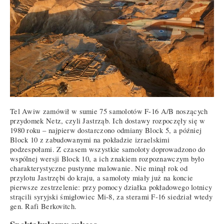
Tel Awiw zamówił w sumie 75 samolotów F-16 A/B noszących
przydomek Netz, czyli Jastrząb. Ich dostawy rozpoczęły się w
1980 roku – najpierw dostarczono odmiany Block 5, a później
Block 10 z zabudowanymi na pokładzie izraelskimi
podzespołami. Z czasem wszystkie samoloty doprowadzono do
wspólnej wersji Block 10, a ich znakiem rozpoznawczym było
charakterystyczne pustynne malowanie. Nie minął rok od
przylotu Jastrzębi do kraju, a samoloty miały już na koncie
pierwsze zestrzelenie: przy pomocy działka pokładowego lotnicy
strącili syryjski śmigłowiec Mi-8, za sterami F-16 siedział wtedy
gen. Rafi Berkovitch.