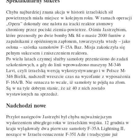
Spektakularny sukces
Chyba najbardziej znana akcja w historii izraelskich sił
powietrznych miała miejsce w kolejnym roku. W ramach operacji
„Opera” dokonały one nalotu na iracki reaktor atomowy
chroniony przez pociski ziemia-powietrze. Ośmiu Jastrzębiom,
które przenosiły po dwie bomby Mk 84 o masie 2000 funtów z
zapalnikami z opóźnionym zapłonem, towarzyszyła wtedy – jako
osłona – szóstka samolotów F-15A Baz. Misja zakończyła się
pełnym sukcesem i zniszczeniem reaktora.
Po wielu latach czynnej służby samoloty przeniesiono do zadań
szkoleniowych, a gdy do linii wprowadzono maszyny M-346
Lavi, czyli izraelską wersją wykorzystywanego i w Polsce M-
346 Bielik, nadszedł wreszcie czas na wycofanie z wyposażenia
F-16A/B. Nie oznacza to wcale, iż samoloty te pójdą na złom.
Są w na tyle dobrym stanie, że aż 40 z nich zostało
wystawionych na sprzedaż.
Nadchodzi nowe
Przylot następców Jastrzębi był chyba najważniejszym
wydarzeniem ubiegłego roku w izraelskim wojsku. 12 grudnia w
kraju wylądowały dwa pierwsze samoloty F-35A Lightning II,
noszące w Izraelu oznaczenie F-35I Adir i tradycyjnie już