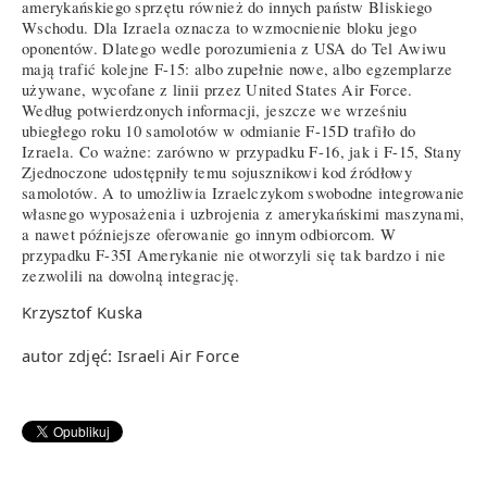
amerykańskiego sprzętu również do innych państw Bliskiego
Wschodu. Dla Izraela oznacza to wzmocnienie bloku jego
oponentów. Dlatego wedle porozumienia z USA do Tel Awiwu
mają trafić kolejne F-15: albo zupełnie nowe, albo egzemplarze
używane, wycofane z linii przez United States Air Force.
Według potwierdzonych informacji, jeszcze we wrześniu
ubiegłego roku 10 samolotów w odmianie F-15D trafiło do
Izraela. Co ważne: zarówno w przypadku F-16, jak i F-15, Stany
Zjednoczone udostępniły temu sojusznikowi kod źródłowy
samolotów. A to umożliwia Izraelczykom swobodne integrowanie
własnego wyposażenia i uzbrojenia z amerykańskimi maszynami,
a nawet późniejsze oferowanie go innym odbiorcom. W
przypadku F-35I Amerykanie nie otworzyli się tak bardzo i nie
zezwolili na dowolną integrację.
Krzysztof Kuska
autor zdjęć: Israeli Air Force