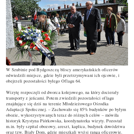
W Szubinie pod Bydgoszczą bliscy amerykańskich oficerów
odwiedzili miejsce, gdzie byli przetrzymywani ich ojcowie, i
obejrzeli pozostałości byłego Oflagu 64.
Wizytę rozpoczęli od dworca kolejowego, na który docierały
transporty z jeńcami. Potem zwiedzili pozostałości oflagu
znajdujące się dziś na terenie Młodzieżowego Ośrodka
Adaptacji Społecznej. – Zachowało się 85% budynków po byłym
obozie, wykorzystywanych teraz do różnych celów – mówiła
historyk Krystyna Piórkowska, koordynatorka wizyty. Pozostał
m.in. były szpital obozowy, areszt, kaplica, budynek dowództwa
oraz tzw. Biały Dom, gdzie mieszkali wyżsi rangą oficerowie.