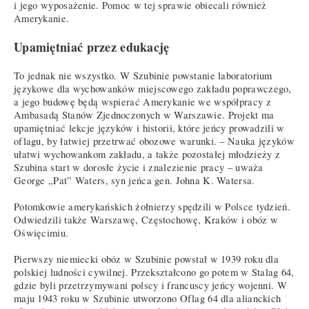
i jego wyposażenie. Pomoc w tej sprawie obiecali również
Amerykanie.
Upamiętniać przez edukację
To jednak nie wszystko. W Szubinie powstanie laboratorium
językowe dla wychowanków miejscowego zakładu poprawczego,
a jego budowę będą wspierać Amerykanie we współpracy z
Ambasadą Stanów Zjednoczonych w Warszawie. Projekt ma
upamiętniać lekcje języków i historii, które jeńcy prowadzili w
oflagu, by łatwiej przetrwać obozowe warunki. – Nauka języków
ułatwi wychowankom zakładu, a także pozostałej młodzieży z
Szubina start w dorosłe życie i znalezienie pracy – uważa
George „Pat” Waters, syn jeńca gen. Johna K. Watersa.
Potomkowie amerykańskich żołnierzy spędzili w Polsce tydzień.
Odwiedzili także Warszawę, Częstochowę, Kraków i obóz w
Oświęcimiu.
Pierwszy niemiecki obóz w Szubinie powstał w 1939 roku dla
polskiej ludności cywilnej. Przekształcono go potem w Stalag 64,
gdzie byli przetrzymywani polscy i francuscy jeńcy wojenni. W
maju 1943 roku w Szubinie utworzono Oflag 64 dla alianckich