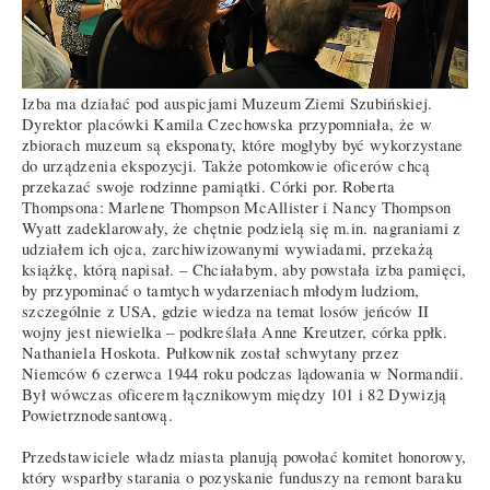
Izba ma działać pod auspicjami Muzeum Ziemi Szubińskiej.
Dyrektor placówki Kamila Czechowska przypomniała, że w
zbiorach muzeum są eksponaty, które mogłyby być wykorzystane
do urządzenia ekspozycji. Także potomkowie oficerów chcą
przekazać swoje rodzinne pamiątki. Córki por. Roberta
Thompsona: Marlene Thompson McAllister i Nancy Thompson
Wyatt zadeklarowały, że chętnie podzielą się m.in. nagraniami z
udziałem ich ojca, zarchiwizowanymi wywiadami, przekażą
książkę, którą napisał. – Chciałabym, aby powstała izba pamięci,
by przypominać o tamtych wydarzeniach młodym ludziom,
szczególnie z USA, gdzie wiedza na temat losów jeńców II
wojny jest niewielka – podkreślała Anne Kreutzer, córka ppłk.
Nathaniela Hoskota. Pułkownik został schwytany przez
Niemców 6 czerwca 1944 roku podczas lądowania w Normandii.
Był wówczas oficerem łącznikowym między 101 i 82 Dywizją
Powietrznodesantową.
Przedstawiciele władz miasta planują powołać komitet honorowy,
który wsparłby starania o pozyskanie funduszy na remont baraku