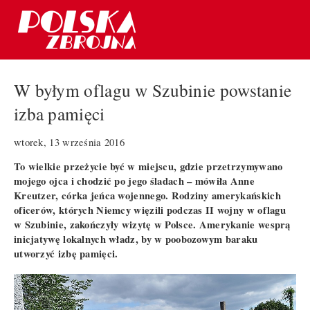
W byłym oflagu w Szubinie powstanie
izba pamięci
wtorek, 13 września 2016
To wielkie przeżycie być w miejscu, gdzie przetrzymywano
mojego ojca i chodzić po jego śladach – mówiła Anne
Kreutzer, córka jeńca wojennego. Rodziny amerykańskich
oficerów, których Niemcy więzili podczas II wojny w oflagu
w Szubinie, zakończyły wizytę w Polsce. Amerykanie wesprą
inicjatywę lokalnych władz, by w poobozowym baraku
utworzyć izbę pamięci.