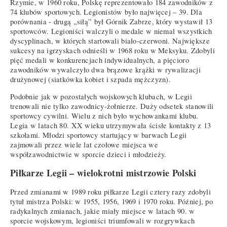
Rzymie, w 1960 roku, Polskę reprezentowało 184 zawodników z
74 klubów sportowych. Legionistów było najwięcej – 39. Dla
porównania - drugą „siłą” był Górnik Zabrze, który wystawił 13
sportowców. Legioniści walczyli o medale w niemal wszystkich
dyscyplinach, w których startowali biało-czerwoni. Największe
sukcesy na igrzyskach odnieśli w 1968 roku w Meksyku. Zdobyli
pięć medali w konkurencjach indywidualnych, a pięcioro
zawodników wywalczyło dwa brązowe krążki w rywalizacji
drużynowej (siatkówka kobiet i szpada mężczyzn).
Podobnie jak w pozostałych wojskowych klubach, w Legii
trenowali nie tylko zawodnicy-żołnierze. Duży odsetek stanowili
sportowcy cywilni. Wielu z nich było wychowankami klubu.
Legia w latach 80. XX wieku utrzymywała ścisłe kontakty z 13
szkołami. Młodzi sportowcy startujący w barwach Legii
zajmowali przez wiele lat czołowe miejsca we
współzawodnictwie w sporcie dzieci i młodzieży.
Piłkarze Legii – wielokrotni mistrzowie Polski
Przed zmianami w 1989 roku piłkarze Legii cztery razy zdobyli
tytuł mistrza Polski: w 1955, 1956, 1969 i 1970 roku. Później, po
radykalnych zmianach, jakie miały miejsce w latach 90. w
sporcie wojskowym, legioniści triumfowali w rozgrywkach