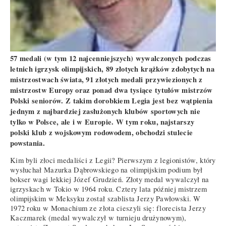
57 medali (w tym 12 najcenniejszych) wywalczonych podczas
letnich igrzysk olimpijskich, 89 złotych krążków zdobytych na
mistrzostwach świata, 91 złotych medali przywiezionych z
mistrzostw Europy oraz ponad dwa tysiące tytułów mistrzów
Polski seniorów. Z takim dorobkiem Legia jest bez wątpienia
jednym z najbardziej zasłużonych klubów sportowych nie
tylko w Polsce, ale i w Europie. W tym roku, najstarszy
polski klub z wojskowym rodowodem, obchodzi stulecie
powstania.
Kim byli złoci medaliści z Legii? Pierwszym z legionistów, który
wysłuchał Mazurka Dąbrowskiego na olimpijskim podium był
bokser wagi lekkiej Józef Grudzień. Złoty medal wywalczył na
igrzyskach w Tokio w 1964 roku. Cztery lata później mistrzem
olimpijskim w Meksyku został szablista Jerzy Pawłowski. W
1972 roku w Monachium ze złota cieszyli się: florecista Jerzy
Kaczmarek (medal wywalczył w turnieju drużynowym),