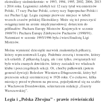
ekstraklasy siedmiokrotnie: w 1993, 1994, 1995, 2002, 2006, 2013
i 2014 roku. Legioniści zdobyli też 12 razy tytuł wicemistrzów
Polski, 17 razy Puchar Polski, cztery razy Superpuchar Polski i
raz Puchar Ligi. Legia zajmuje pierwsze miejsce w tabeli
wszech czasów polskiej Ekstraklasy. Może się też poszczycić
osiągnięciami na arenie międzynarodowej: dotarciem do
półfinałów: Pucharu Europy Mistrzów Krajowych w sezonie
1969/70 i Pucharu Europy Zdobywców Pucharów (1990/91).
Natomiast w sezonie 1995/1996 była ćwierćfinalistą Ligi
Mistrzów.
Można wymienić dziesiątki nazwisk znakomitych piłkarzy,
którzy reprezentowali Legię. Podobnie zresztą i trenerów, którzy
ich szkolili. Z piłkarską Legią, ale i nie tylko, związanych też
było wielu znanych dowódców, którzy zasiadali we władzach
klubu i poszczególnych sekcji. Ot, choćby pułkownik (potem
generał dywizji) Bolesław Wieniawa-Długoszowski, który był
prezesem sekcji szermierczej w 1926 roku. Co ciekawe, kilka
miesięcy przed wyborem na prezesa, pojedynkował się na szable
z Wacławem Drozdowskim, sekretarzem redakcji „Gazety
Warszawskiej”.
Legia i „Polska Zbrojna” - prawie rówieśniczki