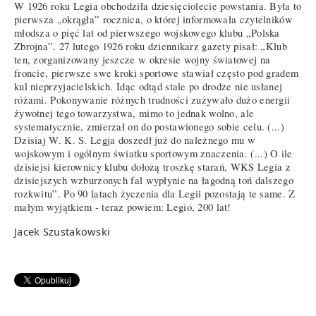
W 1926 roku Legia obchodziła dziesięciolecie powstania. Była to
pierwsza „okrągła” rocznica, o której informowała czytelników
młodsza o pięć lat od pierwszego wojskowego klubu „Polska
Zbrojna”. 27 lutego 1926 roku dziennikarz gazety pisał: „Klub
ten, zorganizowany jeszcze w okresie wojny światowej na
froncie, pierwsze swe kroki sportowe stawiał często pod gradem
kul nieprzyjacielskich. Idąc odtąd stale po drodze nie usłanej
różami. Pokonywanie różnych trudności zużywało dużo energii
żywotnej tego towarzystwa, mimo to jednak wolno, ale
systematycznie, zmierzał on do postawionego sobie celu. (...)
Dzisiaj W. K. S. Legja doszedł już do należnego mu w
wojskowym i ogólnym światku sportowym znaczenia. (...) O ile
dzisiejsi kierownicy klubu dołożą troszkę starań, WKS Legia z
dzisiejszych wzburzonych fal wypłynie na łagodną toń dalszego
rozkwitu”. Po 90 latach życzenia dla Legii pozostają te same. Z
małym wyjątkiem - teraz powiem: Legio, 200 lat!
Jacek Szustakowski