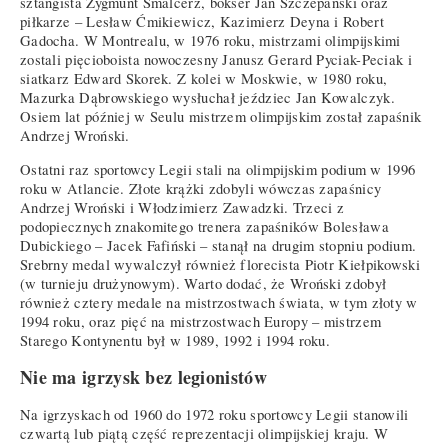
sztangista Zygmunt Smalcerz, bokser Jan Szczepański oraz
piłkarze – Lesław Ćmikiewicz, Kazimierz Deyna i Robert
Gadocha. W Montrealu, w 1976 roku, mistrzami olimpijskimi
zostali pięcioboista nowoczesny Janusz Gerard Pyciak-Peciak i
siatkarz Edward Skorek. Z kolei w Moskwie, w 1980 roku,
Mazurka Dąbrowskiego wysłuchał jeździec Jan Kowalczyk.
Osiem lat później w Seulu mistrzem olimpijskim został zapaśnik
Andrzej Wroński.
Ostatni raz sportowcy Legii stali na olimpijskim podium w 1996
roku w Atlancie. Złote krążki zdobyli wówczas zapaśnicy
Andrzej Wroński i Włodzimierz Zawadzki. Trzeci z
podopiecznych znakomitego trenera zapaśników Bolesława
Dubickiego – Jacek Fafiński – stanął na drugim stopniu podium.
Srebrny medal wywalczył również florecista Piotr Kiełpikowski
(w turnieju drużynowym). Warto dodać, że Wroński zdobył
również cztery medale na mistrzostwach świata, w tym złoty w
1994 roku, oraz pięć na mistrzostwach Europy – mistrzem
Starego Kontynentu był w 1989, 1992 i 1994 roku.
Nie ma igrzysk bez legionistów
Na igrzyskach od 1960 do 1972 roku sportowcy Legii stanowili
czwartą lub piątą część reprezentacji olimpijskiej kraju. W