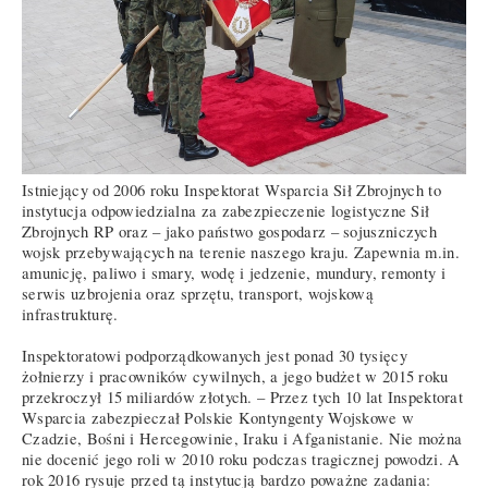
Istniejący od 2006 roku Inspektorat Wsparcia Sił Zbrojnych to
instytucja odpowiedzialna za zabezpieczenie logistyczne Sił
Zbrojnych RP oraz – jako państwo gospodarz – sojuszniczych
wojsk przebywających na terenie naszego kraju. Zapewnia m.in.
amunicję, paliwo i smary, wodę i jedzenie, mundury, remonty i
serwis uzbrojenia oraz sprzętu, transport, wojskową
infrastrukturę.
Inspektoratowi podporządkowanych jest ponad 30 tysięcy
żołnierzy i pracowników cywilnych, a jego budżet w 2015 roku
przekroczył 15 miliardów złotych. – Przez tych 10 lat Inspektorat
Wsparcia zabezpieczał Polskie Kontyngenty Wojskowe w
Czadzie, Bośni i Hercegowinie, Iraku i Afganistanie. Nie można
nie docenić jego roli w 2010 roku podczas tragicznej powodzi. A
rok 2016 rysuje przed tą instytucją bardzo poważne zadania: