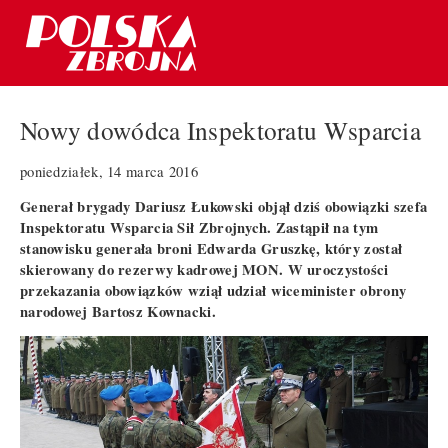
Nowy dowódca Inspektoratu Wsparcia
poniedziałek, 14 marca 2016
Generał brygady Dariusz Łukowski objął dziś obowiązki szefa
Inspektoratu Wsparcia Sił Zbrojnych. Zastąpił na tym
stanowisku generała broni Edwarda Gruszkę, który został
skierowany do rezerwy kadrowej MON. W uroczystości
przekazania obowiązków wziął udział wiceminister obrony
narodowej Bartosz Kownacki.