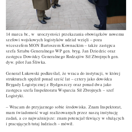
14 marca br., w uroczystości przekazania obowiązków nowemu
szefowi wojskowych logistyków udział wzięli – poza
wiceszefem MON Bartoszem Kownackim – także zastępca
szefa Sztabu Generalnego WP gen. bryg. Jan Dziedzic oraz
zastępca Dowódcy Generalnego Rodzajów Sił Zbrojnych gen.
dyw. pilot Jan Śliwka.
Generał Łukowski podkreślał, że wraca do instytucji, w której
strukturach spędził ponad sześć lat – cztery jako dowódca
Brygady Logistycznej z Bydgoszczy oraz ponad dwa jako
zastępca szefa Inspektoratu Wsparcia Sił Zbrojnych – szef
Logistyki.
– Wracam do przyjaznego sobie środowiska. Znam Inspektorat,
mam świadomość wagi realizowanych przez naszą instytucję
zadań, a co najważniejsze: znam potencjał tkwiący w służących
i pracujących tutaj ludziach – mówił.