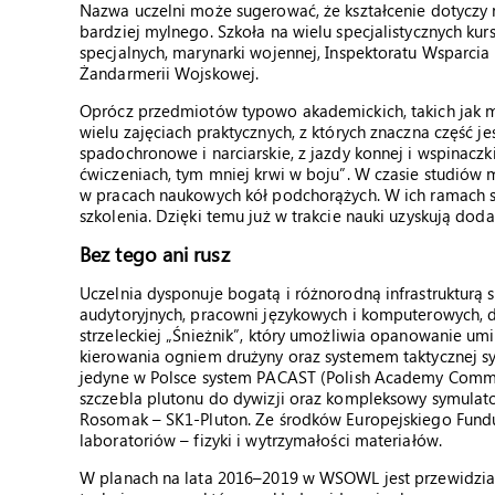
Nazwa uczelni może sugerować, że kształcenie dotyczy n
bardziej mylnego. Szkoła na wielu specjalistycznych kur
specjalnych, marynarki wojennej, Inspektoratu Wsparci
Żandarmerii Wojskowej.
Oprócz przedmiotów typowo akademickich, takich jak ma
wielu zajęciach praktycznych, z których znaczna część j
spadochronowe i narciarskie, z jazdy konnej i wspinaczk
ćwiczeniach, tym mniej krwi w boju”. W czasie studiów 
w pracach naukowych kół podchorążych. W ich ramach 
szkolenia. Dzięki temu już w trakcie nauki uzyskują dod
Bez tego ani rusz
Uczelnia dysponuje bogatą i różnorodną infrastrukturą
audytoryjnych, pracowni językowych i komputerowych,
strzeleckiej „Śnieżnik”, który umożliwia opanowanie umie
kierowania ogniem drużyny oraz systemem taktycznej sy
jedyne w Polsce system PACAST (Polish Academy Comman
szczebla plutonu do dywizji oraz kompleksowy symula
Rosomak – SK1-Pluton. Ze środków Europejskiego Fun
laboratoriów – fizyki i wytrzymałości materiałów.
W planach na lata 2016–2019 w WSOWL jest przewidzi