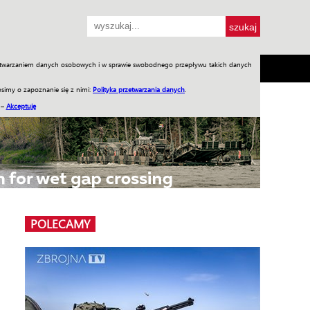
przetwarzaniem danych osobowych i w sprawie swobodnego przepływu takich danych
SH
SKLEP
Jednodniówki
Praca w WIW
simy o zapoznanie się z nimi:
Polityka przetwarzania danych
.
 –
Akceptuję
POLECAMY