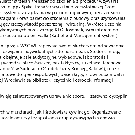
ulator strzelań, trenażer do szkolenia z procedur wzywania
yrzutni ppk Spike, trenażer wyrzutni przeciwlotniczej Grom,
żer systemu zarządzania wsparciem ogniowym, trenażer sieci
tacjami) oraz pakiet do szkolenia z budowy oraz użytkowania
jący rzeczywistość poszerzoną i wirtualną. Wkrótce uczelnia
wykonywanych przez załogę KTO Rosomak, symulatorem do
zarządzania polem walki (Battlefield Management System).
ego sprzętu WSOWL zapewnia swoim słuchaczom odpowiednie
 rozwijania indywidualnych zdolności i pasji. Studenci mogą
 obejmuje sale audytoryjne, wykładowe, laboratoria i
ej wchodzą place ćwiczeń, pas taktyczny, strzelnice, terenowe
Kamień” w Sudetach, Ośrodek Jazdy Konnej ,,Raków”), oraz z
faltowe do gier zespołowych, basen kryty, siłownia, sala walki
 Wrocławia są biblioteki, czytelnie i ośrodek informacji
liwiają zainteresowanym uprawianie sportu – zarówno dyscyplin
tych w mundurach, jak i środowiska cywilnego. Organizowane
uczelniami czy też spotkania grup dyskusyjnych stanowią