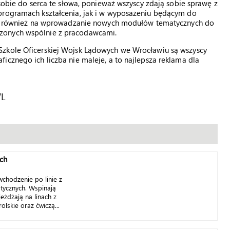
 sobie do serca te słowa, ponieważ wszyscy zdają sobie sprawę z
programach kształcenia, jak i w wyposażeniu będącym do
jest również na wprowadzanie nowych modułów tematycznych do
dzonych wspólnie z pracodawcami.
Szkole Oficerskiej Wojsk Lądowych we Wrocławiu są wszyscy
icznego ich liczba nie maleje, a to najlepsza reklama dla
WL
ch
wchodzenie po linie z
tycznych. Wspinają
jeżdżają na linach z
rolskie oraz ćwiczą...