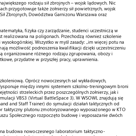
ajwiększego rodzaju sił zbrojnych – wojsk lądowych. Nic
sach przygotowuje także żołnierzy sił powietrznych, wojsk
a Sił Zbrojnych, Dowództwa Garnizonu Warszawa oraz
tematyka, fizyka czy zarządzanie, studenci uczestniczą w
est realizowana na poligonach. Przechodzą również szkolenie
i wysokogórskiej. Wszystko w myśl zasady: „im więcej potu na
mają możliwość podnoszenia kwalifikacji dzięki uczestniczeniu
są organizowane różnego rodzaju zgrupowania, obozy i
atkowe, przydatne w przyszłej pracy, uprawnienia.
 szkoleniową. Oprócz nowoczesnych sal wykładowych,
 dysponuje między innymi systemem szkolno-treningowym broni
jętności strzeleckich przez poszczególnych żołnierzy, jak i
mulacji VBS3 (Virtual BattleSpace 3). W WSOWL znajdują się
d and Staff Trainer) do symulacji działań taktycznych od
tor taktyczny plutonu zmotoryzowanego wyposażonego w KTO
duszu Społecznego rozpoczęto budowę i wyposażanie dwóch
ana budowa nowoczesnego laboratorium taktyczno-