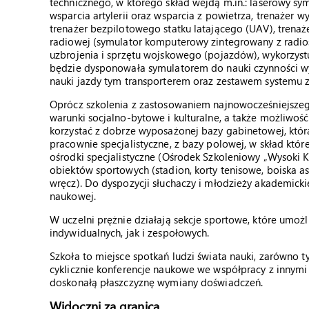
technicznego, w którego skład wejdą m.in.: laserowy sym
wsparcia artylerii oraz wsparcia z powietrza, trenażer w
trenażer bezpilotowego statku latającego (UAV), trena
radiowej (symulator komputerowy zintegrowany z radios
uzbrojenia i sprzętu wojskowego (pojazdów), wykorzystu
będzie dysponowała symulatorem do nauki czynności 
nauki jazdy tym transporterem oraz zestawem systemu 
Oprócz szkolenia z zastosowaniem najnowocześniejsz
warunki socjalno-bytowe i kulturalne, a także możliwość
korzystać z dobrze wyposażonej bazy gabinetowej, która
pracownie specjalistyczne, z bazy polowej, w skład któr
ośrodki specjalistyczne (Ośrodek Szkoleniowy „Wysoki 
obiektów sportowych (stadion, korty tenisowe, boiska as
wręcz). Do dyspozycji słuchaczy i młodzieży akademickiej
naukowej.
W uczelni prężnie działają sekcje sportowe, które umoż
indywidualnych, jak i zespołowych.
Szkoła to miejsce spotkań ludzi świata nauki, zarówno 
cyklicznie konferencje naukowe we współpracy z innymi 
doskonałą płaszczyznę wymiany doświadczeń.
Widoczni za granicą