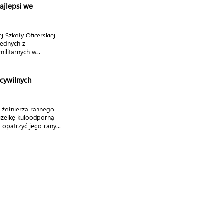
ajlepsi we
 Szkoły Oficerskiej
jednych z
ilitarnych w...
 cywilnych
 żołnierza rannego
mizelkę kuloodporną
opatrzyć jego rany...