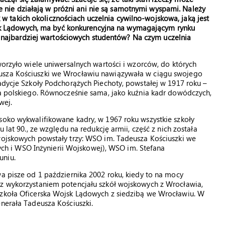
e nie działają w próżni ani nie są samotnymi wyspami. Należy
 w takich okolicznościach uczelnia cywilno-wojskowa, jaką jest
k Lądowych, ma być konkurencyjna na wymagającym rynku
 najbardziej wartościowych studentów? Na czym uczelnia
worzyło wiele uniwersalnych wartości i wzorców, do których
usza Kościuszki we Wrocławiu nawiązywała w ciągu swojego
radycje Szkoły Podchorążych Piechoty, powstałej w 1917 roku –
ża polskiego. Równocześnie sama, jako kuźnia kadr dowódczych,
wej.
soko wykwalifikowane kadry, w 1967 roku wszystkie szkoły
 lat 90., ze względu na redukcję armii, część z nich została
 wojskowych powstały trzy: WSO im. Tadeusza Kościuszki we
 i WSO Inżynierii Wojskowej), WSO im. Stefana
uniu.
wa pisze od 1 października 2002 roku, kiedy to na mocy
 z wykorzystaniem potencjału szkół wojskowych z Wrocławia,
Szkoła Oficerska Wojsk Lądowych z siedzibą we Wrocławiu. W
enerała Tadeusza Kościuszki.