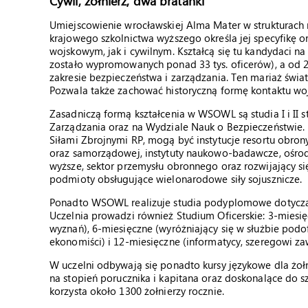
Cywil, żołnierz, dwa bratanki
Umiejscowienie wrocławskiej Alma Mater w strukturach 
krajowego szkolnictwa wyższego określa jej specyfikę 
wojskowym, jak i cywilnym. Kształcą się tu kandydaci
zostało wypromowanych ponad 33 tys. oficerów), a od 20
zakresie bezpieczeństwa i zarządzania. Ten mariaż świa
Pozwala także zachować historyczną formę kontaktu wo
Zasadniczą formą kształcenia w WSOWL są studia I i II s
Zarządzania oraz na Wydziale Nauk o Bezpieczeństwie.
Siłami Zbrojnymi RP, mogą być instytucje resortu obro
oraz samorządowej, instytuty naukowo-badawcze, ośrod
wyższe, sektor przemysłu obronnego oraz rozwijający si
podmioty obsługujące wielonarodowe siły sojusznicze.
Ponadto WSOWL realizuje studia podyplomowe dotyczą
Uczelnia prowadzi również Studium Oficerskie: 3-miesię
wyznań), 6-miesięczne (wyróżniający się w służbie podo
ekonomiści) i 12-miesięczne (informatycy, szeregowi za
W uczelni odbywają się ponadto kursy językowe dla żoł
na stopień porucznika i kapitana oraz doskonalące do s
korzysta około 1300 żołnierzy rocznie.