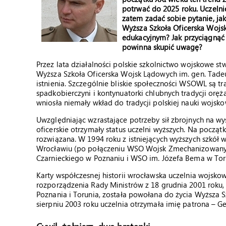
potrwać do 2025 roku. Uczelni
zatem zadać sobie pytanie, jak
Wyższa Szkoła Oficerska Wojs
edukacyjnym? Jak przyciągnąć
powinna skupić uwagę?
Przez lata działalności polskie szkolnictwo wojskowe st
Wyższa Szkoła Oficerska Wojsk Lądowych im. gen. Tade
istnienia. Szczególnie bliskie społeczności WSOWL są t
spadkobierczyni i kontynuatorki chlubnych tradycji orę
wniosła niemały wkład do tradycji polskiej nauki wojsko
Uwzględniając wzrastające potrzeby sił zbrojnych na wy
oficerskie otrzymały status uczelni wyższych. Na początku
rozwiązana. W 1994 roku z istniejących wyższych szkół
Wrocławiu (po połączeniu WSO Wojsk Zmechanizowanych
Czarnieckiego w Poznaniu i WSO im. Józefa Bema w Tor
Karty współczesnej historii wrocławska uczelnia wojsko
rozporządzenia Rady Ministrów z 18 grudnia 2001 roku,
Poznania i Torunia, została powołana do życia Wyższa 
sierpniu 2003 roku uczelnia otrzymała imię patrona – G