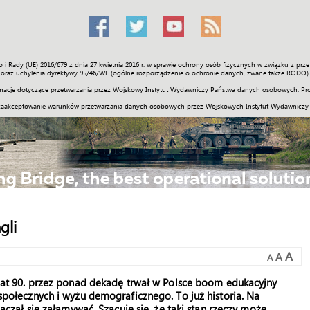
o i Rady (UE) 2016/679 z dnia 27 kwietnia 2016 r. w sprawie ochrony osób fizycznych w związku z 
Świat
Społeczność
Sport
Historia
Galerie
Wideo
ENGLI
oraz uchylenia dyrektywy 95/46/WE (ogólne rozporządzenie o ochronie danych, zwane także RODO).
acje dotyczące przetwarzania przez Wojskowy Instytut Wydawniczy Państwa danych osobowych. Pro
zaakceptowanie warunków przetwarzania danych osobowych przez Wojskowych Instytut Wydawniczy
gli
A
A
A
at 90. przez ponad dekadę trwał w Polsce boom edukacyjny
połecznych i wyżu demograficznego. To już historia. Na
aczął się załamywać. Szacuje się, że taki stan rzeczy może