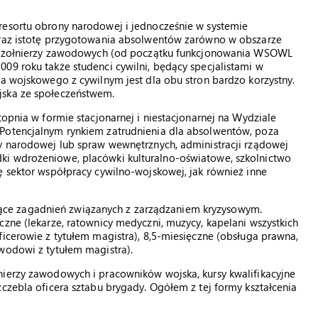
resortu obrony narodowej i jednocześnie w systemie
oraz istotę przygotowania absolwentów zarówno w obszarze
 na żołnierzy zawodowych (od początku funkcjonowania WSOWL
09 roku także studenci cywilni, będący specjalistami w
ta wojskowego z cywilnym jest dla obu stron bardzo korzystny.
jska ze społeczeństwem.
topnia w formie stacjonarnej i niestacjonarnej na Wydziale
 Potencjalnym rynkiem zatrudnienia dla absolwentów, poza
ny narodowej lub spraw wewnętrznych, administracji rządowej
ki wdrożeniowe, placówki kulturalno-oświatowe, szkolnictwo
ę sektor współpracy cywilno-wojskowej, jak również inne
ce zagadnień związanych z zarządzaniem kryzysowym.
czne (lekarze, ratownicy medyczni, muzycy, kapelani wszystkich
ficerowie z tytułem magistra), 8,5-miesięczne (obsługa prawna,
wodowi z tytułem magistra).
nierzy zawodowych i pracowników wojska, kursy kwalifikacyjne
zczebla oficera sztabu brygady. Ogółem z tej formy kształcenia