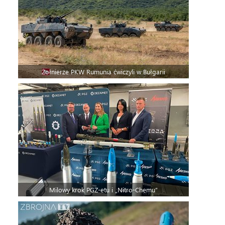
Żołnierze PKW Rumunia ćwiczyli w Bułgarii
Milowy krok PGZ-etu i „Nitro-Chemu”