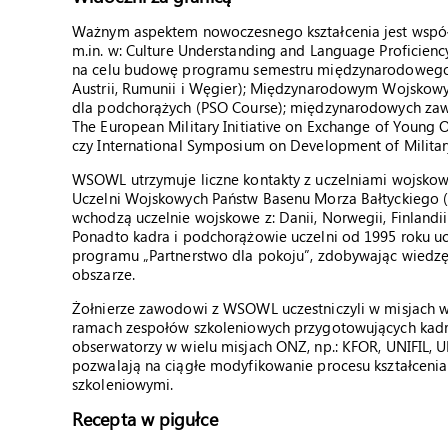
Ważnym aspektem nowoczesnego kształcenia jest wspó
m.in. w: Culture Understanding and Language Proficien
na celu budowę programu semestru międzynarodowego (p
Austrii, Rumunii i Węgier); Międzynarodowym Wojskow
dla podchorążych (PSO Course); międzynarodowych zaw
The European Military Initiative on Exchange of Young
czy International Symposium on Development of Milita
WSOWL utrzymuje liczne kontakty z uczelniami wojskowy
Uczelni Wojskowych Państw Basenu Morza Bałtyckiego (B
wchodzą uczelnie wojskowe z: Danii, Norwegii, Finlandii, 
Ponadto kadra i podchorążowie uczelni od 1995 roku 
programu „Partnerstwo dla pokoju”, zdobywając wiedzę
obszarze.
Żołnierze zawodowi z WSOWL uczestniczyli w misjach w 
ramach zespołów szkoleniowych przygotowujących kadrę 
obserwatorzy w wielu misjach ONZ, np.: KFOR, UNIFIL, 
pozwalają na ciągłe modyfikowanie procesu kształceni
szkoleniowymi.
Recepta w pigułce