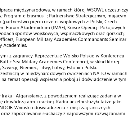
łpraca międzynarodowa, w ramach której WSOWL uczestniczy
cy; Programie Erasmus+; Partnerstwie Strategicznym, mającym
artnerstwo pięciu uczelni wojskowych z: Polski, Czech,
ym Forum Akademickiim (IMAF); Kursie Operacji Pokojowych
odach sportów wojskowych, wspinaczkowych oraz górskich;
 Officers, European Military Academies Commandants Seminar
ry Academies.
mi z zagranicy. Reprezentuje Wojsko Polskie w Konferencji
altic Sea Military Academies Conference), w skład której
Szwecji, Niemiec, Litwy, Łotwy, Estonii i Polski.
uczestniczą w międzynarodowych ćwiczeniach NATO w ramach
 na temat operacji wspierania pokoju i doświadczenie w tym
Iraku i Afganistanie, z powodzeniem realizując zadania w
dowódczą armii irackiej. Kadra uczelni służyła także jako
UNDOF. Wnioski i doświadczenia z misji zagranicznych
a oraz zapoznawanie słuchaczy z najnowszymi rozwiązaniami