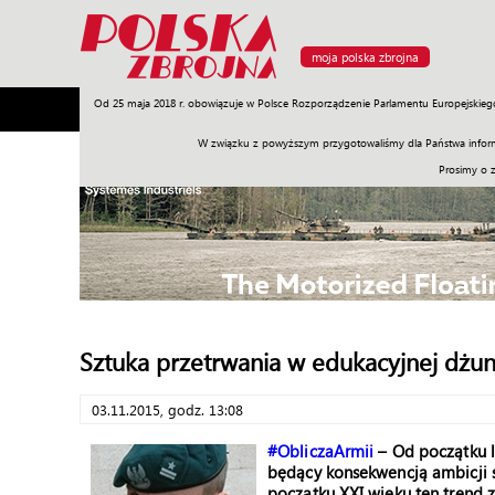
moja polska zbrojna
Od 25 maja 2018 r. obowiązuje w Polsce Rozporządzenie Parlamentu Europejskieg
Armia
Poligon
Sprzęt
Misje
Polityka
Prawo
W związku z powyższym przygotowaliśmy dla Państwa inform
Prosimy o 
Sztuka przetrwania w edukacyjnej dżun
03.11.2015, godz. 13:08
#ObliczaArmii
– Od początku l
będący konsekwencją ambicji s
początku XXI wieku ten trend z