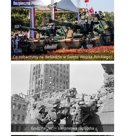
Co zobaczymy na defiladzie w Święto Wojska Polskiego?
Godzina „W” – sierpniowa rapsodia