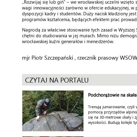
„Rozwijaj się lub giń” – we wrocławskiej uczelni wzięto
wagi innowacyjności zarówno w ofercie edukacyjnej, w 
dyspozycji kadry i studentów. Duży nacisk kładziony 
programów kształcenia, będących efektem prac prowa
Nagrodą za właściwe stosowanie tych zasad w Wyższej 
chętni do studiowania w jej murach. Mimo niżu demograf
wrocławskiej kuźni generałów i menedżerów.
mjr Piotr Szczepański , rzecznik prasowy WSO
CZYTAJ NA PORTALU
Podchorążowie na skała
Trenują jumarowanie, czyli 
pomocą przyrządów alpinis
się na 30-metrowe skały i z
wysokości. Budują kolejki ty