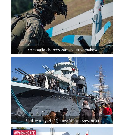
Kompania dronów zamiast Rosomaków
Skok w przyszłość, powrót do przeszłości