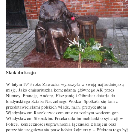
Skok do kraju
W lutym 1943 roku Zawacka wyruszyła w swoją najtrudniejszą
misję. Jako emisariuszka komendanta głównego AK przez
Niemcy, Francję, Andorę, Hiszpanię i Gibraltar dotarła do
londyńskiego Sztabu Naczelnego Wodza. Spotkała się tam z
przedstawicielami polskich władz, m.in. prezydentem
Władysławem Raczkiewiczem oraz naczelnym wodzem gen.
Władysławem Sikorskim. Przekazała im meldunki o sytuacji w
Polsce, konieczności usprawnienia łączności z krajem oraz
potrzebie uregulowania praw kobiet żołnierzy. – Efektem tego był