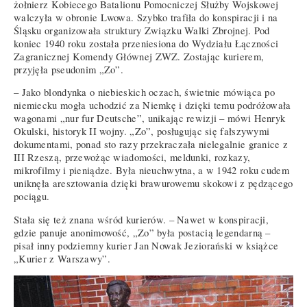
żołnierz Kobiecego Batalionu Pomocniczej Służby Wojskowej
walczyła w obronie Lwowa. Szybko trafiła do konspiracji i na
Śląsku organizowała struktury Związku Walki Zbrojnej. Pod
koniec 1940 roku została przeniesiona do Wydziału Łączności
Zagranicznej Komendy Głównej ZWZ. Zostając kurierem,
przyjęła pseudonim „Zo”.
– Jako blondynka o niebieskich oczach, świetnie mówiąca po
niemiecku mogła uchodzić za Niemkę i dzięki temu podróżowała
wagonami „nur fur Deutsche”, unikając rewizji – mówi Henryk
Okulski, historyk II wojny. „Zo”, posługując się fałszywymi
dokumentami, ponad sto razy przekraczała nielegalnie granice z
III Rzeszą, przewożąc wiadomości, meldunki, rozkazy,
mikrofilmy i pieniądze. Była nieuchwytna, a w 1942 roku cudem
uniknęła aresztowania dzięki brawurowemu skokowi z pędzącego
pociągu.
Stała się też znana wśród kurierów. – Nawet w konspiracji,
gdzie panuje anonimowość, „Zo” była postacią legendarną –
pisał inny podziemny kurier Jan Nowak Jeziorański w książce
„Kurier z Warszawy”.