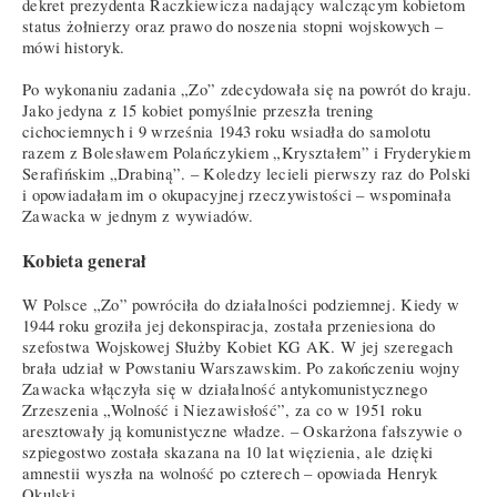
dekret prezydenta Raczkiewicza nadający walczącym kobietom
status żołnierzy oraz prawo do noszenia stopni wojskowych –
mówi historyk.
Po wykonaniu zadania „Zo” zdecydowała się na powrót do kraju.
Jako jedyna z 15 kobiet pomyślnie przeszła trening
cichociemnych i 9 września 1943 roku wsiadła do samolotu
razem z Bolesławem Polańczykiem „Kryształem” i Fryderykiem
Serafińskim „Drabiną”. – Koledzy lecieli pierwszy raz do Polski
i opowiadałam im o okupacyjnej rzeczywistości – wspominała
Zawacka w jednym z wywiadów.
Kobieta generał
W Polsce „Zo” powróciła do działalności podziemnej. Kiedy w
1944 roku groziła jej dekonspiracja, została przeniesiona do
szefostwa Wojskowej Służby Kobiet KG AK. W jej szeregach
brała udział w Powstaniu Warszawskim. Po zakończeniu wojny
Zawacka włączyła się w działalność antykomunistycznego
Zrzeszenia „Wolność i Niezawisłość”, za co w 1951 roku
aresztowały ją komunistyczne władze. – Oskarżona fałszywie o
szpiegostwo została skazana na 10 lat więzienia, ale dzięki
amnestii wyszła na wolność po czterech – opowiada Henryk
Okulski.