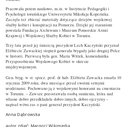
Pracowała potem naukowo, m.in. w Instytucie Pedagogiki i
Psychologii toruńskiego Uniwersytetu Mikołaja Kopernika.
Zaczęła też zbierać materiały dotyczące dziejów wojskowej
służby kobiet i konspiracji na Pomorzu. Dzięki jej staraniom
powstała Fundacja Archiwum i Muzeum Pomorskie Armii
Krajowej i Wojskowej Służby Kobiet w Toruniu.
Trzy lata przed jej śmiercią prezydent Lech Kaczyński przyznał
Elżbiecie Zawackiej stopień generała brygady jako drugiej Polce
w historii. Pierwszą była gen. Maria Wittek, komendantka
Przysposobienia Wojskowego Kobiet w okresie
międzywojennym.
Gen. bryg. w st. spocz. prof. dr hab. Elżbieta Zawacka zmarła 10
stycznia 2009 roku, dwa miesiące przed swoimi setnymi
urodzinami. Pochowano ją z wojskowymi honorami na cmentarzu
w Toruniu. – Zawsze pozostawała osobą sumienia, która nad
własne dobro przedkładała dobro innych, dobro ojczyzny –
napisał wówczas o pani generał prezydent Kaczyński.
Anna Dąbrowska
autor zdjęć: Margoz/ Wikimedia