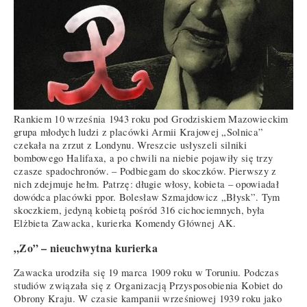
Rankiem 10 września 1943 roku pod Grodziskiem Mazowieckim
grupa młodych ludzi z placówki Armii Krajowej „Solnica”
czekała na zrzut z Londynu. Wreszcie usłyszeli silniki
bombowego Halifaxa, a po chwili na niebie pojawiły się trzy
czasze spadochronów. – Podbiegam do skoczków. Pierwszy z
nich zdejmuje hełm. Patrzę: długie włosy, kobieta – opowiadał
dowódca placówki ppor. Bolesław Szmajdowicz „Błysk”. Tym
skoczkiem, jedyną kobietą pośród 316 cichociemnych, była
Elżbieta Zawacka, kurierka Komendy Głównej AK.
„Zo” – nieuchwytna kurierka
Zawacka urodziła się 19 marca 1909 roku w Toruniu. Podczas
studiów związała się z Organizacją Przysposobienia Kobiet do
Obrony Kraju. W czasie kampanii wrześniowej 1939 roku jako