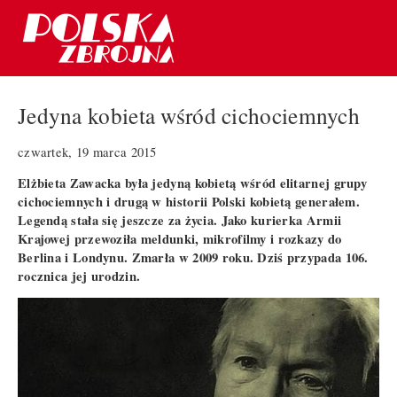
Jedyna kobieta wśród cichociemnych
czwartek, 19 marca 2015
Elżbieta Zawacka była jedyną kobietą wśród elitarnej grupy
cichociemnych i drugą w historii Polski kobietą generałem.
Legendą stała się jeszcze za życia. Jako kurierka Armii
Krajowej przewoziła meldunki, mikrofilmy i rozkazy do
Berlina i Londynu. Zmarła w 2009 roku. Dziś przypada 106.
rocznica jej urodzin.