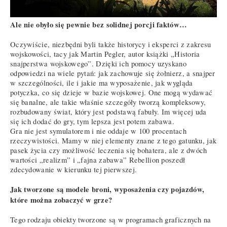
Ale nie obyło się pewnie bez solidnej porcji faktów…
Oczywiście, niezbędni byli także historycy i eksperci z zakresu
wojskowości, tacy jak Martin Pegler, autor książki „Historia
snajperstwa wojskowego”. Dzięki ich pomocy uzyskano
odpowiedzi na wiele pytań: jak zachowuje się żołnierz, a snajper
w szczególności, ile i jakie ma wyposażenie, jak wygląda
potyczka, co się dzieje w bazie wojskowej. One mogą wydawać
się banalne, ale takie właśnie szczegóły tworzą kompleksowy,
rozbudowany świat, który jest podstawą fabuły. Im więcej uda
się ich dodać do gry, tym lepsza jest potem zabawa.
Gra nie jest symulatorem i nie oddaje w 100 procentach
rzeczywistości. Mamy w niej elementy znane z tego gatunku, jak
pasek życia czy możliwość leczenia się bohatera, ale z dwóch
wartości „realizm” i „fajna zabawa” Rebellion poszedł
zdecydowanie w kierunku tej pierwszej.
Jak tworzone są modele broni, wyposażenia czy pojazdów,
które można zobaczyć w grze?
Tego rodzaju obiekty tworzone są w programach graficznych na