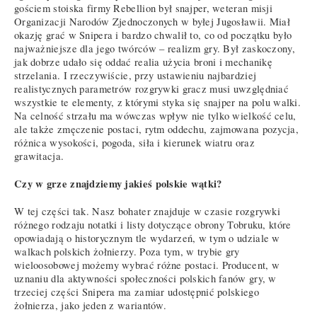
gościem stoiska firmy Rebellion był snajper, weteran misji
Organizacji Narodów Zjednoczonych w byłej Jugosławii. Miał
okazję grać w Snipera i bardzo chwalił to, co od początku było
najważniejsze dla jego twórców – realizm gry. Był zaskoczony,
jak dobrze udało się oddać realia użycia broni i mechanikę
strzelania. I rzeczywiście, przy ustawieniu najbardziej
realistycznych parametrów rozgrywki gracz musi uwzględniać
wszystkie te elementy, z którymi styka się snajper na polu walki.
Na celność strzału ma wówczas wpływ nie tylko wielkość celu,
ale także zmęczenie postaci, rytm oddechu, zajmowana pozycja,
różnica wysokości, pogoda, siła i kierunek wiatru oraz
grawitacja.
Czy w grze znajdziemy jakieś polskie wątki?
W tej części tak. Nasz bohater znajduje w czasie rozgrywki
różnego rodzaju notatki i listy dotyczące obrony Tobruku, które
opowiadają o historycznym tle wydarzeń, w tym o udziale w
walkach polskich żołnierzy. Poza tym, w trybie gry
wieloosobowej możemy wybrać różne postaci. Producent, w
uznaniu dla aktywności społeczności polskich fanów gry, w
trzeciej części Snipera ma zamiar udostępnić polskiego
żołnierza, jako jeden z wariantów.