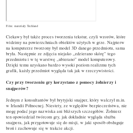
Film: materiały Techland
Ciekawy był także proces tworzenia tekstur, czyli wzorów, które
widzimy na powierzchniach obiektów użytych w grze. Najpierw
na komputerze tworzony był model 3D danego przedmiotu, sama
bryła. Następnie ze zdjęcia niejako „zdzierano skórę” tego
przedmiotu i w tę warstwę „ubierano” model komputerowy.
Dzięki temu uzyskano bardzo wysoki poziom realizmu tych
grafik, każdy przedmiot wygląda tak jak w rzeczywistości.
Czy przy tworzeniu gry korzystano z pomocy żołnierzy i
snajperów?
Jednym z konsultantów był brytyjski snajper, który walczył m.in.
w Irlandii Północnej. Niestety, ze względów bezpieczeństwa, nie
mogę podać jego nazwiska ani bliższych szczegółów. Żołnierz
ten opowiedział twórcom gry, jak dokładnie wygląda służba
snajpera, jak przygotowuje się do misji, w jaki sposób obsługuje
broń i zachowuje się w trakcie akcji.