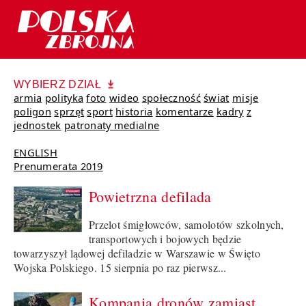
WYBIERZ DZIAŁ
armia
polityka
foto
wideo
społeczność
świat
misje
poligon
sprzęt
sport
historia
komentarze
kadry
z
jednostek
patronaty medialne
ENGLISH
Prenumerata 2019
Powietrzna defilada
Przelot śmigłowców, samolotów szkolnych,
transportowych i bojowych będzie
towarzyszył lądowej defiladzie w Warszawie w Święto
Wojska Polskiego. 15 sierpnia po raz pierwsz...
Kompania dronów zamiast