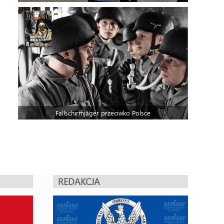
Fallschirmjäger przeciwko Polsce
REDAKCJA