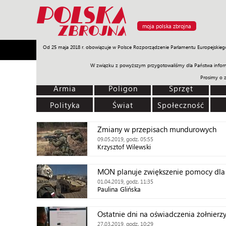
moja polska zbrojna
Od 25 maja 2018 r. obowiązuje w Polsce Rozporządzenie Parlamentu Europejskieg
Armia
Poligon
Sprzęt
Misje
Polityka
Prawo
W związku z powyższym przygotowaliśmy dla Państwa inform
Prosimy o 
Armia
Poligon
Sprzęt
Polityka
Świat
Społeczność
Zmiany w przepisach mundurowych
09.05.2019, godz. 05:55
Krzysztof Wilewski
MON planuje zwiększenie pomocy dla
01.04.2019, godz. 11:35
Paulina Glińska
Ostatnie dni na oświadczenia żołnierz
27.03.2019, godz. 10:29