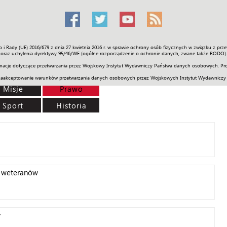
o i Rady (UE) 2016/679 z dnia 27 kwietnia 2016 r. w sprawie ochrony osób fizycznych w związku z 
Świat
Społeczność
Sport
Historia
Galerie
Wideo
ENGLI
oraz uchylenia dyrektywy 95/46/WE (ogólne rozporządzenie o ochronie danych, zwane także RODO).
acje dotyczące przetwarzania przez Wojskowy Instytut Wydawniczy Państwa danych osobowych. Pro
zaakceptowanie warunków przetwarzania danych osobowych przez Wojskowych Instytut Wydawniczy
Misje
Prawo
Sport
Historia
 weteranów
y