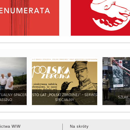
TUALNY SPACER
STO LAT „POLSKI ZBROJNEJ” - SERWIS
SZLAK
ASSINO
SPECJALNY
ictwa WIW
Na skróty