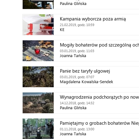
Paulina Glińska
Kampania wyborcza poza armią
21.02.2019, godz. 10:59
KE
Mogiły bohaterów pod szczególną oc
03.01.2019, godz. 11:03
Joanna Tańska
Panie bez taryfy ulgowej
03.01.2019, godz. 07:07
Magdalena Kowalska-Sendek
Wynagrodzenia podchorążych po no
14.12.2018, godz. 14:32
Paulina Glińska
Pamiętajmy o grobach bohaterów Nie
01.11.2018, godz. 13:00
Joanna Tańska