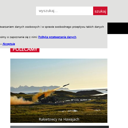
przetwarzaniem danych osobowych i w sprawie swobodnego przepływu takich danych
SH
SKLEP
Jednodniówki
Praca w WIW
simy o zapoznanie się z nimi:
Polityka przetwarzania danych
.
 –
Akceptuję
POLECAMY
Rakietowcy na Hawajach