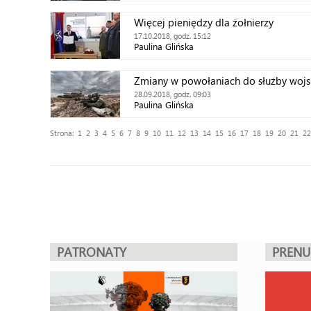
Więcej pieniędzy dla żołnierzy
17.10.2018, godz. 15:12
Paulina Glińska
Zmiany w powołaniach do służby woj
28.09.2018, godz. 09:03
Paulina Glińska
Strona:
1
2
3
4
5
6
7
8
9
10
11
12
13
14
15
16
17
18
19
20
21
22
PATRONATY
PREN