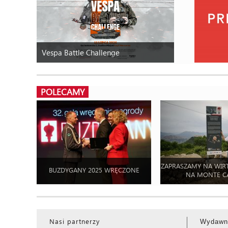
Vespa Battle Challenge
POLECAMY
ZAPRASZAMY NA WIR
BUZDYGANY 2025 WRĘCZONE
NA MONTE C
Nasi partnerzy
Wydawn