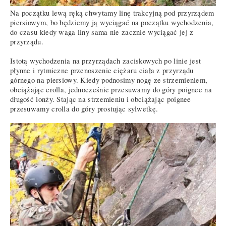
Na początku lewą ręką chwytamy linę trakcyjną pod przyrządem
piersiowym, bo będziemy ją wyciągać na początku wychodzenia,
do czasu kiedy waga liny sama nie zacznie wyciągać jej z
przyrządu.
Istotą wychodzenia na przyrządach zaciskowych po linie jest
płynne i rytmiczne przenoszenie ciężaru ciała z przyrządu
górnego na piersiowy. Kiedy podnosimy nogę ze strzemieniem,
obciążając crolla, jednocześnie przesuwamy do góry poignee na
długość lonży. Stając na strzemieniu i obciążając poignee
przesuwamy crolla do góry prostując sylwetkę.