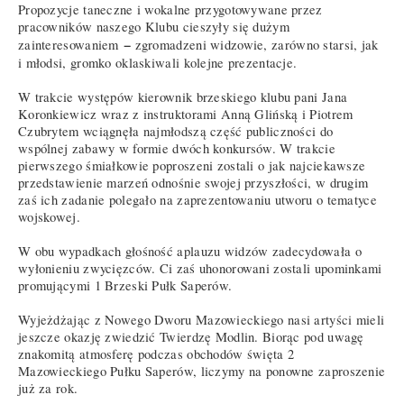
Propozycje taneczne i wokalne przygotowywane przez
pracowników naszego Klubu cieszyły się dużym
−
zainteresowaniem
zgromadzeni widzowie, zarówno starsi, jak
i młodsi, gromko oklaskiwali kolejne prezentacje.
W trakcie występów kierownik brzeskiego klubu pani Jana
Koronkiewicz wraz z instruktorami Anną Glińską i Piotrem
Czubrytem wciągnęła najmłodszą część publiczności do
wspólnej zabawy w formie dwóch konkursów. W trakcie
pierwszego śmiałkowie poproszeni zostali o jak najciekawsze
przedstawienie marzeń odnośnie swojej przyszłości, w drugim
zaś ich zadanie polegało na zaprezentowaniu utworu o tematyce
wojskowej.
W obu wypadkach głośność aplauzu widzów zadecydowała o
wyłonieniu zwycięzców. Ci zaś uhonorowani zostali upominkami
promującymi 1 Brzeski Pułk Saperów.
Wyjeżdżając z Nowego Dworu Mazowieckiego nasi artyści mieli
jeszcze okazję zwiedzić Twierdzę Modlin. Biorąc pod uwagę
znakomitą atmosferę podczas obchodów święta 2
Mazowieckiego Pułku Saperów, liczymy na ponowne zaproszenie
już za rok.