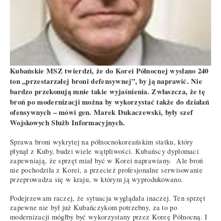
Kubańskie MSZ twierdzi, że do Korei Północnej wysłano 240
ton „przestarzałej broni defensywnej”, by ją naprawić. Nie
bardzo przekonują mnie takie wyjaśnienia. Zwłaszcza, że tę
broń po modernizacji można by wykorzystać także do działań
ofensywnych – mówi gen. Marek Dukaczewski, były szef
Wojskowych Służb Informacyjnych.
Sprawa broni wykrytej na północnokoreańskim statku, który
płynął z Kuby, budzi wiele wątpliwości. Kubańscy dyplomaci
zapewniają, że sprzęt miał być w Korei naprawiany. Ale broń
nie pochodziła z Korei, a przecież profesjonalne serwisowanie
przeprowadza się w kraju, w którym ją wyprodukowano.
Podejrzewam raczej, że sytuacja wyglądała inaczej. Ten sprzęt
zapewne nie był już Kubańczykom potrzebny, za to po
modernizacji mógłby być wykorzystany przez Koreę Północną. I