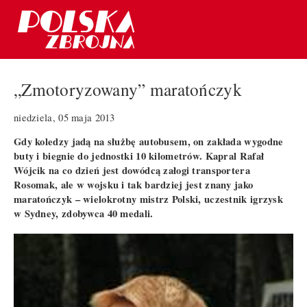
„Zmotoryzowany” maratończyk
niedziela, 05 maja 2013
Gdy koledzy jadą na służbę autobusem, on zakłada wygodne
buty i biegnie do jednostki 10 kilometrów. Kapral Rafał
Wójcik na co dzień jest dowódcą załogi transportera
Rosomak, ale w wojsku i tak bardziej jest znany jako
maratończyk – wielokrotny mistrz Polski, uczestnik igrzysk
w Sydney, zdobywca 40 medali.