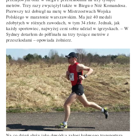
metrów. Trzy razy zwyciężył także w Biegu o Nóż Komandosa.
Pierwszy też dobiegł na metę w Mistrzostwach Wojska
Polskiego w maratonie warszawskim. Ma już 40 medali
zdobytych w różnych zawodach, w tym 34 złote. Jednak, jak
każdy sportowiec, najwyżej ceni sobie udział w igrzyskach. – W
Sydney dotarłem do półfinału na trzy tysiące metrów z
przeszkodami – opowiada żołnierz.
Na co dzień służy jako dowódca załogi kołowego transportera