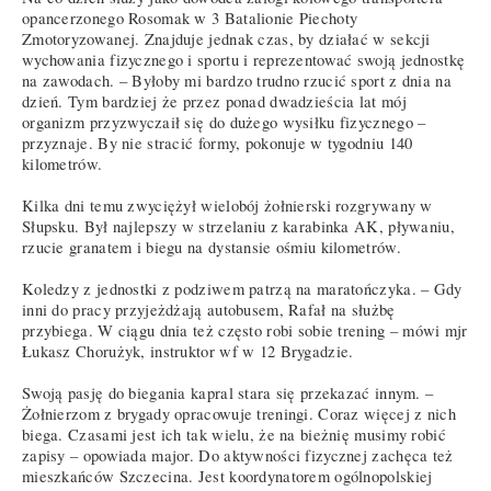
opancerzonego Rosomak w 3 Batalionie Piechoty
Zmotoryzowanej. Znajduje jednak czas, by działać w sekcji
wychowania fizycznego i sportu i reprezentować swoją jednostkę
na zawodach. – Byłoby mi bardzo trudno rzucić sport z dnia na
dzień. Tym bardziej że przez ponad dwadzieścia lat mój
organizm przyzwyczaił się do dużego wysiłku fizycznego –
przyznaje. By nie stracić formy, pokonuje w tygodniu 140
kilometrów.
Kilka dni temu zwyciężył wielobój żołnierski rozgrywany w
Słupsku. Był najlepszy w strzelaniu z karabinka AK, pływaniu,
rzucie granatem i biegu na dystansie ośmiu kilometrów.
Koledzy z jednostki z podziwem patrzą na maratończyka. – Gdy
inni do pracy przyjeżdżają autobusem, Rafał na służbę
przybiega. W ciągu dnia też często robi sobie trening – mówi mjr
Łukasz Chorużyk, instruktor wf w 12 Brygadzie.
Swoją pasję do biegania kapral stara się przekazać innym. –
Żołnierzom z brygady opracowuje treningi. Coraz więcej z nich
biega. Czasami jest ich tak wielu, że na bieżnię musimy robić
zapisy – opowiada major. Do aktywności fizycznej zachęca też
mieszkańców Szczecina. Jest koordynatorem ogólnopolskiej