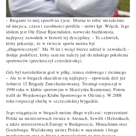
– Bieganie to mój sposób na życie. Można to robić niezależnie
od miejsca, czasu i zasobności portfela – mówi kpr. Wójcik. Jego
idolem jest Ole Einar Bjoerndalen, norweski biathlonista,
najlepszy zawodnik w historii tej dyscypliny. – To człowiek,
który pokazuje, że w świecie sportu można być
„długowiecznym”. Ma 39 lat i wciąż bierze udział w zawodach –
dodaje podoficer, który sam nie należy już do młodego pokolenia
sportowców (przekroczył czterdziestkę).
Gdy był nastolatkiem grał w piłkę, tenisa stołowego i ziemnego.
– Ale to w biegach okazałem się najlepszy – opowiada dziś już
żołnierz 12 Brygady Zmechanizowanej. Treningi rozpoczął w
1990 roku w klubie sportowym w Skarżysku Kamiennej. Potem
trafił do Wojskowego Klubu Sportowego w Oleśnicy. W 2008
roku rozpoczął służbę w szczecińskiej brygadzie.
Jego osiągnięcia w biegach można długo wyliczać: reprezentant
Polski na mistrzostwach świata w Atenach, Sewilli i Helsinkach,
a także mistrzostwach Europy w Budapeszcie, Monachium oraz
Goeteborgu. Wielokrotny mistrz Polski w maratonie i biegu
przełajowym oraz w biegu z przeszkodami na trzy tysiące