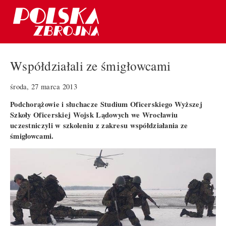
Współdziałali ze śmigłowcami
środa, 27 marca 2013
Podchorążowie i słuchacze Studium Oficerskiego Wyższej
Szkoły Oficerskiej Wojsk Lądowych we Wrocławiu
uczestniczyli w szkoleniu z zakresu współdziałania ze
śmigłowcami.