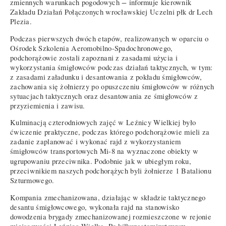
−
zmiennych warunkach pogodowych
informuje kierownik
Zakładu Działań Połączonych wrocławskiej Uczelni płk dr Lech
Plezia.
Podczas pierwszych dwóch etapów, realizowanych w oparciu o
Ośrodek Szkolenia Aeromobilno-Spadochronowego,
podchorążowie zostali zapoznani z zasadami użycia i
wykorzystania śmigłowców podczas działań taktycznych, w tym:
z zasadami załadunku i desantowania z pokładu śmigłowców,
zachowania się żołnierzy po opuszczeniu śmigłowców w różnych
sytuacjach taktycznych oraz desantowania ze śmigłowców z
przyziemienia i zawisu.
Kulminacją czterodniowych zajęć w Leźnicy Wielkiej było
ćwiczenie praktyczne, podczas którego podchorążowie mieli za
zadanie zaplanować i wykonać rajd z wykorzystaniem
śmigłowców transportowych Mi-8 na wyznaczone obiekty w
ugrupowaniu przeciwnika.
Podobnie jak w ubiegłym roku,
przeciwnikiem naszych podchorążych byli żołnierze 1 Batalionu
Szturmowego.
Kompania zmechanizowana, działając w składzie taktycznego
desantu śmigłowcowego, wykonała rajd na stanowisko
dowodzenia brygady zmechanizowanej rozmieszczone w rejonie