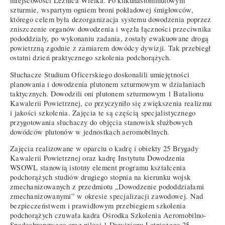
miejscowości Leźnica Wielka. Po kilkunastominutowym
szturmie, wspartym ogniem broni pokładowej śmigłowców,
którego celem była dezorganizacja systemu dowodzenia poprzez
zniszczenie organów dowodzenia i węzła łączności przeciwnika
pododdziały, po wykonaniu zadania, zostały ewakuowane drogą
powietrzną zgodnie z zamiarem dowódcy dywizji. Tak przebiegł
ostatni dzień praktycznego szkolenia podchorążych.
Słuchacze Studium Oficerskiego doskonalili umiejętności
planowania i dowodzenia plutonem szturmowym w działaniach
taktycznych. Dowodzili oni plutonem szturmowym 1 Batalionu
Kawalerii Powietrznej, co przyczyniło się zwiększenia realizmu
i jakości szkolenia. Zajęcia te są częścią specjalistycznego
przygotowania słuchaczy do objęcia stanowisk służbowych
dowódców plutonów w jednostkach aeromobilnych.
Zajęcia realizowane w oparciu o kadrę i obiekty 25 Brygady
Kawalerii Powietrznej oraz kadrę Instytutu Dowodzenia
WSOWL stanowią istotny element programu kształcenia
podchorążych studiów drugiego stopnia na kierunku wojsk
zmechanizowanych z przedmiotu „Dowodzenie pododdziałami
zmechanizowanymi” w okresie specjalizacji zawodowej. Nad
bezpieczeństwem i prawidłowym przebiegiem szkolenia
podchorążych czuwała kadra Ośrodka Szkolenia Aeromobilno-
Spadochronowego oraz piloci 1 Dywizjonu Lotniczego 25