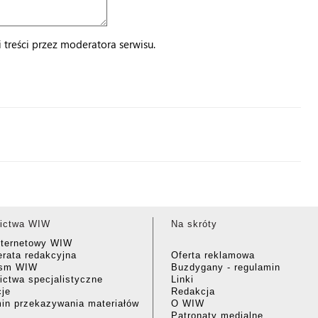
treści przez moderatora serwisu.
ictwa WIW
Na skróty
nternetowy WIW
rata redakcyjna
Oferta reklamowa
ism WIW
Buzdygany - regulamin
ctwa specjalistyczne
Linki
cje
Redakcja
in przekazywania materiałów
O WIW
Patronaty medialne