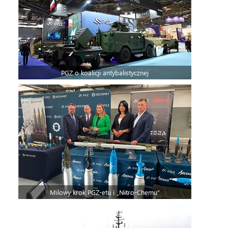
PGZ o koalicji antybalistycznej
Milowy krok PGZ-etu i „Nitro-Chemu”