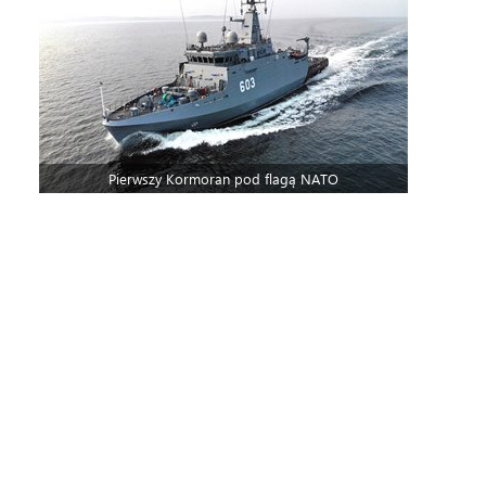
Pierwszy Kormoran pod flagą NATO