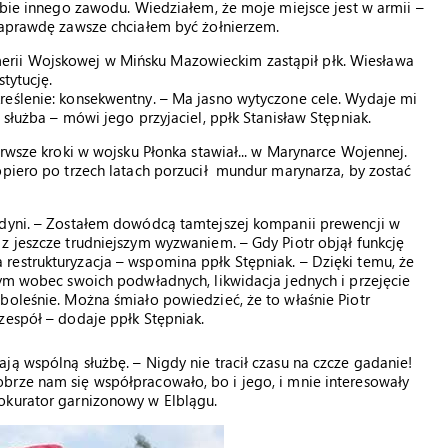
obie innego zawodu. Wiedziałem, że moje miejsce jest w armii –
 naprawdę zawsze chciałem być żołnierzem.
rii Wojskowej w Mińsku Mazowieckim zastąpił płk. Wiesława
tytucję.
reślenie: konsekwentny. – Ma jasno wytyczone cele. Wydaje mi
 służba – mówi jego przyjaciel, ppłk Stanisław Stępniak.
erwsze kroki w wojsku Płonka stawiał... w Marynarce Wojennej.
opiero po trzech latach porzucił mundur marynarza, by zostać
Gdyni. – Zostałem dowódcą tamtejszej kompanii prewencji w
z jeszcze trudniejszym wyzwaniem. – Gdy Piotr objął funkcję
restrukturyzacja – wspomina ppłk Stępniak. – Dzięki temu, że
nym wobec swoich podwładnych, likwidacja jednych i przejęcie
boleśnie. Można śmiało powiedzieć, że to właśnie Piotr
zespół – dodaje ppłk Stępniak.
ją wspólną służbę. – Nigdy nie tracił czasu na czcze gadanie!
brze nam się współpracowało, bo i jego, i mnie interesowały
okurator garnizonowy w Elblągu.