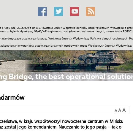
o i Rady (UE) 2016/679 z dnia 27 kwietnia 2016 r. w sprawie ochrony osób fizycznych w związku z 
Świat
Społeczność
Sport
Historia
Galerie
Wideo
ENGLI
oraz uchylenia dyrektywy 95/46/WE (ogólne rozporządzenie o ochronie danych, zwane także RODO).
acje dotyczące przetwarzania przez Wojskowy Instytut Wydawniczy Państwa danych osobowych. Pro
zaakceptowanie warunków przetwarzania danych osobowych przez Wojskowych Instytut Wydawniczy
andarmów
A
A
A
eczeństwa, w kraju współtworzył nowoczesne centrum w Mińsku
az został jego komendantem. Nauczanie to jego pasja – tak o