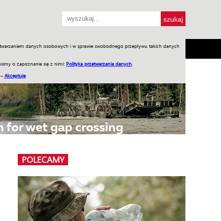
przetwarzaniem danych osobowych i w sprawie swobodnego przepływu takich danych
SH
SKLEP
Jednodniówki
Praca w WIW
simy o zapoznanie się z nimi:
Polityka przetwarzania danych
.
 –
Akceptuję
POLECAMY