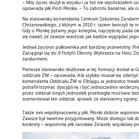
– Mój ojciec służył w wojsku i ja też nie wyobrażałem s
opowiada płk Piotr Płonka. – To zabrzmi banalnie, ale
Na stanowisku komendanta Centrum Szkolenia Żandarme
Chrzanowskiego, z którym w 2010 r. razem tworzyli tę ins
Gdy o Płonkę pytamy jego kolegów, najczęściej pada ok
się nawet, że zawsze wiedział, jak będzie wyglądać jego
Jednak życiorys pułkownika jest bardziej przewrotny. Pi
Zaciągnął się do 9 Flotylli Obrony Wybrzeża na Helu. D
żandarmem.
Pierwsze stanowisko służbowe w tej formacji dostał w 
oddziale ŻW – opowiada. Ale szybko musiał się zderzyć 
komendanta Oddziału ŻW w Elblągu, w jednostce trwała 
potrafił trzymać dyscyplinę i być jednocześnie serdecz
przez oddział innych jednostek przebiegła możliwie bez
scementował ten oddział, sprawił, że stanowimy zgrany 
Także inni współpracownicy płk. Płonki dobrze wspomina
Zawsze był świetnie przygotowany. Może dlatego tak do
konkrety – wspomina płk Jarosław Żelazek, wojskowy pr