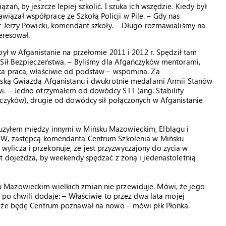
ań, by jeszcze lepiej szkolić. I szuka ich wszędzie. Kiedy był
ązał współpracę ze Szkołą Policji w Pile. – Gdy nas
r Jerzy Powicki, komendant szkoły. – Długo rozmawialiśmy na
eresował.
był w Afganistanie na przełomie 2011 i 2012 r. Spędził tam
 Sił Bezpieczeństwa. – Byliśmy dla Afgańczyków mentorami,
ka praca, właściwie od podstaw – wspomina. Za
olską Gwiazdą Afganistanu i dwukrotnie medalami Armii Stanów
i. – Jedno otrzymałem od dowódcy STT (ang. Stability
ńczyków), drugie od dowódcy sił połączonych w Afganistanie
użyłem między innymi w Mińsku Mazowieckim, Elblągu i
 ŻW, zastępcą komendanta Centrum Szkolenia w Mińsku
licza i przekonuje, że jest przyzwyczajony do życia w
t dojeżdża, by weekendy spędzać z żoną i jedenastoletnią
 Mazowieckim wielkich zmian nie przewiduje. Mówi, że jego
 po chwili dodaje: – Właściwie to przez dwa lata mojej
może będę Centrum poznawał na nowo – mówi płk Płonka.