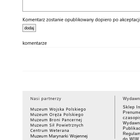
Komentarz zostanie opublikowany dopiero po akceptacji 
komentarze
Nasi partnerzy
Wydawn
Sklep I
Muzeum Wojska Polskiego
Prenume
Muzeum Oręża Polskiego
czasop
Muzeum Broni Pancernej
Wydawni
Muzeum Sił Powietrznych
Publika
Centrum Weterana
Regulam
Muzeum Marynarki Wojennej
do WIW