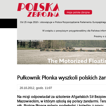
moja polska zbrojna
Od 25 maja 2018 r. obowiązuje w Polsce Rozporządzenie Parlamentu Europejskieg
Armia
Poligon
Sprzęt
Misje
Polityka
Prawo
W związku z powyższym przygotowaliśmy dla Państwa inform
Prosimy o 
Pułkownik Płonka wyszkoli polskich ż
20.10.2012, godz. 11:07
Na misji odpowiadał za szkolenie Afgańskich Sił Bezpi
Mazowieckim, w którym szkolą się polscy żandarmi. Ter
płk. Piotrze Płonce mówią podwładni i koledzy z pracy.