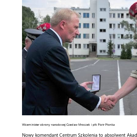
Wiceminister obrony narodowej Czesław Mroczek i płk Piotr Płonka
Nowy komendant Centrum Szkolenia to absolwent Akadem