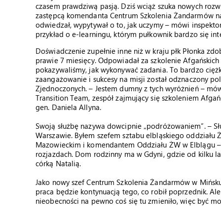
czasem prawdziwą pasją. Dziś wciąż szuka nowych rozwiąz
zastępcą komendanta Centrum Szkolenia Żandarmów nawi
odwiedzał, wypytywał o to, jak uczymy – mówi inspekto
przykład o e-learningu, którym pułkownik bardzo się int
Doświadczenie zupełnie inne niż w kraju płk Płonka zdo
prawie 7 miesięcy. Odpowiadał za szkolenie Afgańskich
pokazywaliśmy, jak wykonywać zadania. To bardzo cięż
zaangażowanie i sukcesy na misji został odznaczony p
Zjednoczonych. – Jestem dumny z tych wyróżnień – mów
Transition Team, zespół zajmujący się szkoleniem Afga
gen. Daniela Allyna.
Swoją służbę nazywa dowcipnie „podróżowaniem”. – Sł
Warszawie. Byłem szefem sztabu elbląskiego oddziału
Mazowieckim i komendantem Oddziału ŻW w Elblągu – wy
rozjazdach. Dom rodzinny ma w Gdyni, gdzie od kilku la
córką Natalią.
Jako nowy szef Centrum Szkolenia Żandarmów w Mińsku
praca będzie kontynuacją tego, co robił poprzednik. Ale
nieobecności na pewno coś się tu zmieniło, więc być 