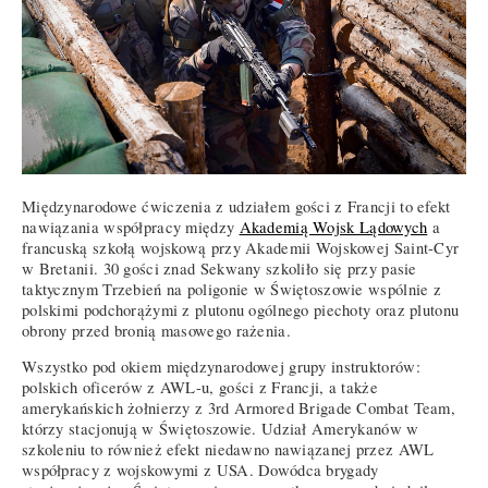
Międzynarodowe ćwiczenia z udziałem gości z Francji to efekt
nawiązania współpracy między
Akademią Wojsk Lądowych
a
francuską szkołą wojskową przy Akademii Wojskowej Saint-Cyr
w Bretanii. 30 gości znad Sekwany szkoliło się przy pasie
taktycznym Trzebień na poligonie w Świętoszowie wspólnie z
polskimi podchorążymi z plutonu ogólnego piechoty oraz plutonu
obrony przed bronią masowego rażenia.
Wszystko pod okiem międzynarodowej grupy instruktorów:
polskich oficerów z AWL-u, gości z Francji, a także
amerykańskich żołnierzy z 3rd Armored Brigade Combat Team,
którzy stacjonują w Świętoszowie. Udział Amerykanów w
szkoleniu to również efekt niedawno nawiązanej przez AWL
współpracy z wojskowymi z USA. Dowódca brygady