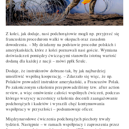
Z kolei, jak dodaje, nasi podchorążowie mogli np. przyjrzeć się
francuskim procedurom walki w okopach oraz zasadom
dowodzenia. – My działamy na podstawie procedur polskich i
amerykańskich, które z kolei poznawali nasi goście. Wymiana
doświadczeń pomiędzy ćwiczącymi stanowiła istotną wartość
dodaną dla każdej z nacji – mówi ppłk Szulc.
Dodaje, że instruktorów dobrano tak, by jak najbardziej
umożliwić wspólną kooperację. – Zdarzało się więc, że np.
Polaków prowadził instruktor amerykański, a Francuzów Polak.
Po zakończonym szkoleniu przeprowadziliśmy tzw. after action
review, a więc omówienie całości wspólnych ćwiczeń, podczas
którego wszyscy uczestnicy szkolenia docenili zaangażowanie
podchorążych i kadetów i wyrazili chęć kontynuowania
współpracy w przyszłości – podsumowuje oficer.
Międzynarodowe ćwiczenia podchorążych piechoty trwały
tydzień. Następnie – w ramach współpracy i zaproszenia przez