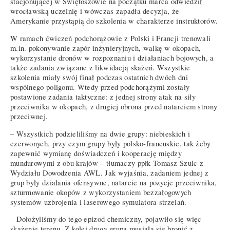
stacjonującej w Świętoszowie na początku marca odwiedził
wrocławską uczelnię i wówczas zapadła decyzja, że
Amerykanie przystąpią do szkolenia w charakterze instruktorów.
W ramach ćwiczeń podchorążowie z Polski i Francji trenowali
m.in. pokonywanie zapór inżynieryjnych, walkę w okopach,
wykorzystanie dronów w rozpoznaniu i działaniach bojowych, a
także zadania związane z likwidacją skażeń. Wszystkie
szkolenia miały swój finał podczas ostatnich dwóch dni
wspólnego poligonu. Wtedy przed podchorążymi zostały
postawione zadania taktyczne: z jednej strony atak na siły
przeciwnika w okopach, z drugiej obrona przed natarciem strony
przeciwnej.
– Wszystkich podzieliliśmy na dwie grupy: niebieskich i
czerwonych, przy czym grupy były polsko-francuskie, tak żeby
zapewnić wymianę doświadczeń i kooperację między
mundurowymi z obu krajów – tłumaczy ppłk Tomasz Szulc z
Wydziału Dowodzenia AWL. Jak wyjaśnia, zadaniem jednej z
grup były działania ofensywne, natarcie na pozycje przeciwnika,
szturmowanie okopów z wykorzystaniem bezzałogowych
systemów uzbrojenia i laserowego symulatora strzelań.
– Dołożyliśmy do tego epizod chemiczny, pojawiło się więc
skażenie terenu. Z kolei druga grupa musiała się bronić z