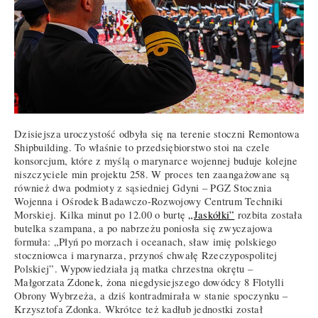
Dzisiejsza uroczystość odbyła się na terenie stoczni Remontowa
Shipbuilding. To właśnie to przedsiębiorstwo stoi na czele
konsorcjum, które z myślą o marynarce wojennej buduje kolejne
niszczyciele min projektu 258. W proces ten zaangażowane są
również dwa podmioty z sąsiedniej Gdyni – PGZ Stocznia
Wojenna i Ośrodek Badawczo-Rozwojowy Centrum Techniki
Morskiej. Kilka minut po 12.00 o burtę
„Jaskółki”
rozbita została
butelka szampana, a po nabrzeżu poniosła się zwyczajowa
formuła: „Płyń po morzach i oceanach, sław imię polskiego
stoczniowca i marynarza, przynoś chwałę Rzeczypospolitej
Polskiej”. Wypowiedziała ją matka chrzestna okrętu –
Małgorzata Zdonek, żona niegdysiejszego dowódcy 8 Flotylli
Obrony Wybrzeża, a dziś kontradmirała w stanie spoczynku –
Krzysztofa Zdonka. Wkrótce też kadłub jednostki został