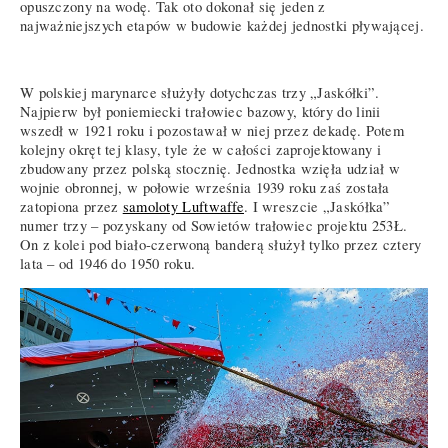
opuszczony na wodę. Tak oto dokonał się jeden z
najważniejszych etapów w budowie każdej jednostki pływającej.
W polskiej marynarce służyły dotychczas trzy „Jaskółki”.
Najpierw był poniemiecki trałowiec bazowy, który do linii
wszedł w 1921 roku i pozostawał w niej przez dekadę. Potem
kolejny okręt tej klasy, tyle że w całości zaprojektowany i
zbudowany przez polską stocznię. Jednostka wzięła udział w
wojnie obronnej, w połowie września 1939 roku zaś została
zatopiona przez
samoloty Luftwaffe
. I wreszcie „Jaskółka”
numer trzy – pozyskany od Sowietów trałowiec projektu 253Ł.
On z kolei pod biało-czerwoną banderą służył tylko przez cztery
lata – od 1946 do 1950 roku.