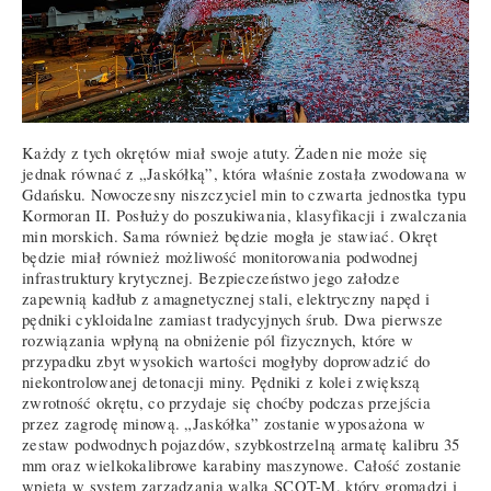
Każdy z tych okrętów miał swoje atuty. Żaden nie może się
jednak równać z „Jaskółką”, która właśnie została zwodowana w
Gdańsku. Nowoczesny niszczyciel min to czwarta jednostka typu
Kormoran II. Posłuży do poszukiwania, klasyfikacji i zwalczania
min morskich. Sama również będzie mogła je stawiać. Okręt
będzie miał również możliwość monitorowania podwodnej
infrastruktury krytycznej. Bezpieczeństwo jego załodze
zapewnią kadłub z amagnetycznej stali, elektryczny napęd i
pędniki cykloidalne zamiast tradycyjnych śrub. Dwa pierwsze
rozwiązania wpłyną na obniżenie pól fizycznych, które w
przypadku zbyt wysokich wartości mogłyby doprowadzić do
niekontrolowanej detonacji miny. Pędniki z kolei zwiększą
zwrotność okrętu, co przydaje się choćby podczas przejścia
przez zagrodę minową. „Jaskółka” zostanie wyposażona w
zestaw podwodnych pojazdów, szybkostrzelną armatę kalibru 35
mm oraz wielkokalibrowe karabiny maszynowe. Całość zostanie
wpięta w system zarządzania walką SCOT-M, który gromadzi i