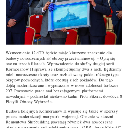
Wzmocnienie 12 dTR będzie miało kluczowe znaczenie dla
budowy nowoczesnych sił obrony przeciwminowej. – Oprą się
one na trzech filarach. Wprowadzenie do służby drugiej serii
Kormoranów II sprawi, że skompletujemy dwa z nich. Będziemy
mieli nowoczesne okręty oraz rozbudowany pakiet różnego typu
okrętów podwodnych, które operują z ich pokładów. Do tego
dojdą modernizowane i wyposażane w nowe zdolności trałowce
207. Pozostanie praca nad bezzałogowymi platformami
nawodnymi – podkreślał niedawno kadm. Piotr Sikora, dowódca 8
Flotylli Obrony Wybrzeża.
Budowa kolejnych Kormoranów II wpisuje się także w szerszy
proces modernizacji marynarki wojennej. Obecnie w stoczni
Remontowa Shipbuilding powstają również dwa nowoczesne
okręty rozpoznania radioelektronicznego – ORP „Jerzy Różycki”