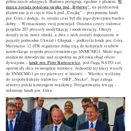
półrocznych odstępach. Budowa postępuje zgodnie z planem.
W
marcu została położona stępka pod „Rybitwę”
, na październik
planowane jest cięcie blach pod „Czajkę” – przypomina kmdr
por. Góra i dodaje, że ostatni czas był dla jego dywizjonu bardzo
dobry. – Wzmacniamy swój potencjał. Ostatnio cztery trałowce
projektu 207 przeszły modyfikację i modernizację. Okręty
dostały m.in. nowe silniki, a dwa z nich zostały doposażone w
pojazdy podwodne Ukwiał i Głuptak – podkreśla kmdr por. Góra.
Marynarze 12 dTR regularnie dołączają do kolejnych sztabów
natowskiego zespołu przeciwminowego SNMCMG1. Mało tego,
niedawno dowodzenie nad zespołem na pół roku objął oficer
dywizjonu –
kmdr por. Piotr Bartosewicz
, pod flagą NATO zaś
operowały dwa świnoujskie trałowce. Jednostki tej klasy weszły
do SNMCMG1 po raz pierwszy w historii. – Wkrótce wyślemy
do zespołu kolejny trałowiec – ORP „Necko”. Jego załoga
utworzy polski kontyngent wojskowy. Przygotowania trwają –
informuje kmdr por. Góra.