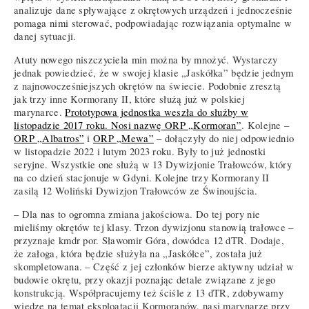
analizuje dane spływające z okrętowych urządzeń i jednocześnie
pomaga nimi sterować, podpowiadając rozwiązania optymalne w
danej sytuacji.
Atuty nowego niszczyciela min można by mnożyć. Wystarczy
jednak powiedzieć, że w swojej klasie „Jaskółka” będzie jednym
z najnowocześniejszych okrętów na świecie. Podobnie zresztą
jak trzy inne Kormorany II, które służą już w polskiej
marynarce.
Prototypowa jednostka weszła do służby w
listopadzie 2017 roku. Nosi nazwę ORP „Kormoran”
. Kolejne –
ORP „Albatros”
i
ORP „Mewa”
– dołączyły do niej odpowiednio
w listopadzie 2022 i lutym 2023 roku. Były to już jednostki
seryjne. Wszystkie one służą w 13 Dywizjonie Trałowców, który
na co dzień stacjonuje w Gdyni. Kolejne trzy Kormorany II
zasilą 12 Woliński Dywizjon Trałowców ze Świnoujścia.
– Dla nas to ogromna zmiana jakościowa. Do tej pory nie
mieliśmy okrętów tej klasy. Trzon dywizjonu stanowią trałowce –
przyznaje kmdr por. Sławomir Góra, dowódca 12 dTR. Dodaje,
że załoga, która będzie służyła na „Jaskółce”, została już
skompletowana. – Część z jej członków bierze aktywny udział w
budowie okrętu, przy okazji poznając detale związane z jego
konstrukcją. Współpracujemy też ściśle z 13 dTR, zdobywamy
wiedzę na temat eksploatacji Kormoranów, nasi marynarze przy