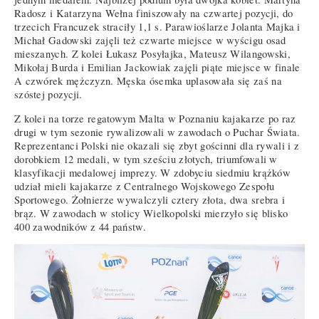
Radosz i Katarzyna Wełna finiszowały na czwartej pozycji, do
trzecich Francuzek straciły 1,1 s. Parawioślarze Jolanta Majka i
Michał Gadowski zajęli też czwarte miejsce w wyścigu osad
mieszanych. Z kolei Łukasz Posyłajka, Mateusz Wilangowski,
Mikołaj Burda i Emilian Jackowiak zajęli piąte miejsce w finale
A czwórek mężczyzn. Męska ósemka uplasowała się zaś na
szóstej pozycji.
Z kolei na torze regatowym Malta w Poznaniu kajakarze po raz
drugi w tym sezonie rywalizowali w zawodach o Puchar Świata.
Reprezentanci Polski nie okazali się zbyt gościnni dla rywali i z
dorobkiem 12 medali, w tym sześciu złotych, triumfowali w
klasyfikacji medalowej imprezy. W zdobyciu siedmiu krążków
udział mieli kajakarze z Centralnego Wojskowego Zespołu
Sportowego. Żołnierze wywalczyli cztery złota, dwa srebra i
brąz. W zawodach w stolicy Wielkopolski mierzyło się blisko
400 zawodników z 44 państw.