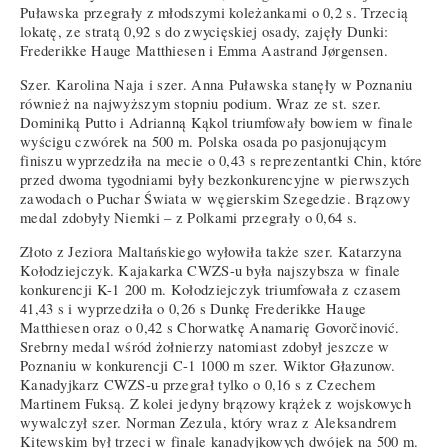
Puławska przegrały z młodszymi koleżankami o 0,2 s. Trzecią
lokatę, ze stratą 0,92 s do zwycięskiej osady, zajęły Dunki:
Frederikke Hauge Matthiesen i Emma Aastrand Jørgensen.
Szer. Karolina Naja i szer. Anna Puławska stanęły w Poznaniu
również na najwyższym stopniu podium. Wraz ze st. szer.
Dominiką Putto i Adrianną Kąkol triumfowały bowiem w finale
wyścigu czwórek na 500 m. Polska osada po pasjonującym
finiszu wyprzedziła na mecie o 0,43 s reprezentantki Chin, które
przed dwoma tygodniami były bezkonkurencyjne w pierwszych
zawodach o Puchar Świata w węgierskim Szegedzie. Brązowy
medal zdobyły Niemki – z Polkami przegrały o 0,64 s.
Złoto z Jeziora Maltańskiego wyłowiła także szer. Katarzyna
Kołodziejczyk. Kajakarka CWZS-u była najszybsza w finale
konkurencji K-1 200 m. Kołodziejczyk triumfowała z czasem
41,43 s i wyprzedziła o 0,26 s Dunkę Frederikke Hauge
Matthiesen oraz o 0,42 s Chorwatkę Anamarię Govorčinović.
Srebrny medal wśród żołnierzy natomiast zdobył jeszcze w
Poznaniu w konkurencji C-1 1000 m szer. Wiktor Głazunow.
Kanadyjkarz CWZS-u przegrał tylko o 0,16 s z Czechem
Martinem Fuksą. Z kolei jedyny brązowy krążek z wojskowych
wywalczył szer. Norman Zezula, który wraz z Aleksandrem
Kitewskim był trzeci w finale kanadyjkowych dwójek na 500 m.