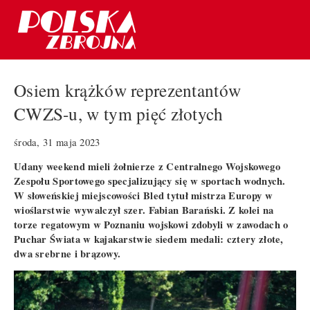
Osiem krążków reprezentantów
CWZS-u, w tym pięć złotych
środa, 31 maja 2023
Udany weekend mieli żołnierze z Centralnego Wojskowego
Zespołu Sportowego specjalizujący się w sportach wodnych.
W słoweńskiej miejscowości Bled tytuł mistrza Europy w
wioślarstwie wywalczył szer. Fabian Barański. Z kolei na
torze regatowym w Poznaniu wojskowi zdobyli w zawodach o
Puchar Świata w kajakarstwie siedem medali: cztery złote,
dwa srebrne i brązowy.