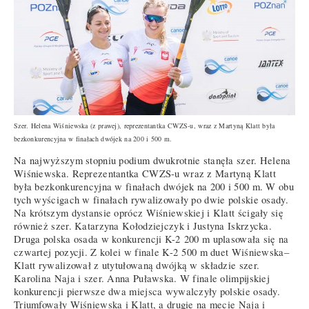
Szer. Helena Wiśniewska (z prawej), reprezentantka CWZS-u, wraz z Martyną Klatt była
bezkonkurencyjna w finałach dwójek na 200 i 500 m.
Na najwyższym stopniu podium dwukrotnie stanęła szer. Helena
Wiśniewska. Reprezentantka CWZS-u wraz z Martyną Klatt
była bezkonkurencyjna w finałach dwójek na 200 i 500 m. W obu
tych wyścigach w finałach rywalizowały po dwie polskie osady.
Na krótszym dystansie oprócz Wiśniewskiej i Klatt ścigały się
również szer. Katarzyna Kołodziejczyk i Justyna Iskrzycka.
Druga polska osada w konkurencji K-2 200 m uplasowała się na
czwartej pozycji. Z kolei w finale K-2 500 m duet Wiśniewska–
Klatt rywalizował z utytułowaną dwójką w składzie szer.
Karolina Naja i szer. Anna Puławska. W finale olimpijskiej
konkurencji pierwsze dwa miejsca wywalczyły polskie osady.
Triumfowały Wiśniewska i Klatt, a drugie na mecie Naja i