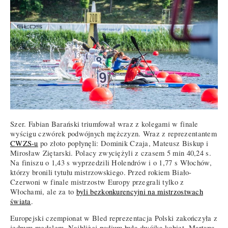
Szer. Fabian Barański triumfował wraz z kolegami w finale
wyścigu czwórek podwójnych mężczyzn. Wraz z reprezentantem
CWZS-u
po złoto popłynęli: Dominik Czaja, Mateusz Biskup i
Mirosław Ziętarski. Polacy zwyciężyli z czasem 5 min 40,24 s.
Na finiszu o 1,43 s wyprzedzili Holendrów i o 1,77 s Włochów,
którzy bronili tytułu mistrzowskiego. Przed rokiem Biało-
Czerwoni w finale mistrzostw Europy przegrali tylko z
Włochami, ale za to
byli bezkonkurencyjni na mistrzostwach
świata
.
Europejski czempionat w Bled reprezentacja Polski zakończyła z
jednym medalem. Najbliżej podium była dwójka kobiet. Martyna