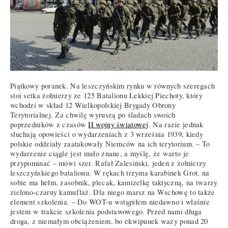
Piątkowy poranek. Na leszczyńskim rynku w równych szeregach
stoi setka żołnierzy ze 125 Batalionu Lekkiej Piechoty, który
wchodzi w skład 12 Wielkopolskiej Brygady Obrony
Terytorialnej. Za chwilę wyruszą po śladach swoich
poprzedników z czasów
II wojny światowej
. Na razie jednak
słuchają opowieści o wydarzeniach z 3 września 1939, kiedy
polskie oddziały zaatakowały Niemców na ich terytorium. – To
wydarzenie ciągle jest mało znane, a myślę, że warto je
przypominać – mówi szer. Rafał Zalesiński, jeden z żołnierzy
leszczyńskiego batalionu. W rękach trzyma karabinek Grot, na
sobie ma hełm, zasobnik, plecak, kamizelkę taktyczną, na twarzy
zielono-czarny kamuflaż. Dla niego marsz na Wschowę to także
element szkolenia. – Do WOT-u wstąpiłem niedawno i właśnie
jestem w trakcie szkolenia podstawowego. Przed nami długa
droga, z niemałym obciążeniem, bo ekwipunek waży ponad 20