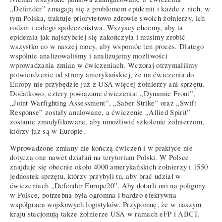
„Defender” zmagają się z problemem epidemii i każde z nich, w
tym Polska, traktuje priorytetowo zdrowie swoich żołnierzy, ich
rodzin i całego społeczeństwa. Wszyscy chcemy, aby ta
epidemia jak najszybciej się zakończyła i musimy zrobić
wszystko co w naszej mocy, aby wspomóc ten proces. Dlatego
wspólnie analizowaliśmy i analizujemy możliwości
wprowadzania zmian w ćwiczeniach. Wczoraj otrzymaliśmy
potwierdzenie od strony amerykańskiej, że na ćwiczenia do
Europy nie przybędzie już z USA więcej żołnierzy ani sprzętu.
Dodatkowo, cztery powiązane ćwiczenia: „Dynamic Front”,
„Joint Warfighting Assessment”, „Saber Strike” oraz „Swift
Response” zostały anulowane, a ćwiczenie „Allied Spirit”
zostanie zmodyfikowane, aby umożliwić szkolenie żołnierzom,
którzy już są w Europie.
Wprowadzone zmiany nie kończą ćwiczeń i w praktyce nie
dotyczą one nawet działań na terytorium Polski. W Polsce
znajduje się obecnie około 4000 amerykańskich żołnierzy i 1550
jednostek sprzętu, którzy przybyli tu, aby brać udział w
ćwiczeniach „Defender Europe20”. Aby dotarli oni na poligony
w Polsce, potrzebna była ogromna i bardzo efektywna
współpraca wojskowych logistyków. Przypomnę, że w naszym
kraju stacjonują także żołnierze USA w ramach eFP i ABCT.