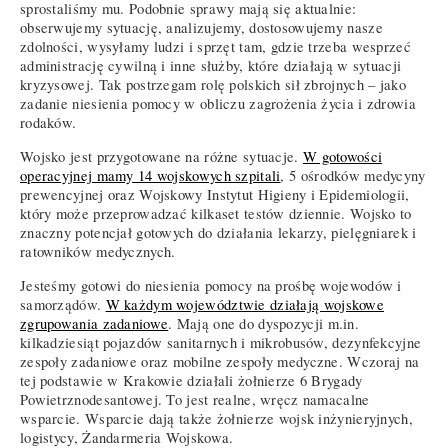
sprostaliśmy mu. Podobnie sprawy mają się aktualnie:
obserwujemy sytuację, analizujemy, dostosowujemy nasze
zdolności, wysyłamy ludzi i sprzęt tam, gdzie trzeba wesprzeć
administrację cywilną i inne służby, które działają w sytuacji
kryzysowej. Tak postrzegam rolę polskich sił zbrojnych – jako
zadanie niesienia pomocy w obliczu zagrożenia życia i zdrowia
rodaków.
Wojsko jest przygotowane na różne sytuacje.
W gotowości
operacyjnej mamy 14 wojskowych szpitali
, 5 ośrodków medycyny
prewencyjnej oraz Wojskowy Instytut Higieny i Epidemiologii,
który może przeprowadzać kilkaset testów dziennie. Wojsko to
znaczny potencjał gotowych do działania lekarzy, pielęgniarek i
ratowników medycznych.
Jesteśmy gotowi do niesienia pomocy na prośbę wojewodów i
samorządów.
W każdym województwie działają wojskowe
zgrupowania zadaniowe
. Mają one do dyspozycji m.in.
kilkadziesiąt pojazdów sanitarnych i mikrobusów, dezynfekcyjne
zespoły zadaniowe oraz mobilne zespoły medyczne. Wczoraj na
tej podstawie w Krakowie działali żołnierze 6 Brygady
Powietrznodesantowej. To jest realne, wręcz namacalne
wsparcie. Wsparcie dają także żołnierze wojsk inżynieryjnych,
logistycy, Żandarmeria Wojskowa.