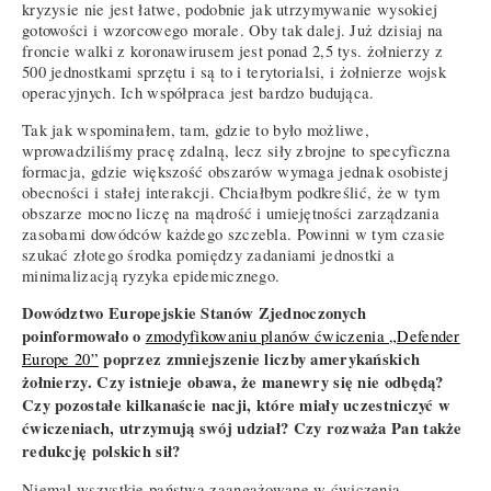
kryzysie nie jest łatwe, podobnie jak utrzymywanie wysokiej
gotowości i wzorcowego morale. Oby tak dalej. Już dzisiaj na
froncie walki z koronawirusem jest ponad 2,5 tys. żołnierzy z
500 jednostkami sprzętu i są to i terytorialsi, i żołnierze wojsk
operacyjnych. Ich współpraca jest bardzo budująca.
Tak jak wspominałem, tam, gdzie to było możliwe,
wprowadziliśmy pracę zdalną, lecz siły zbrojne to specyficzna
formacja, gdzie większość obszarów wymaga jednak osobistej
obecności i stałej interakcji. Chciałbym podkreślić, że w tym
obszarze mocno liczę na mądrość i umiejętności zarządzania
zasobami dowódców każdego szczebla. Powinni w tym czasie
szukać złotego środka pomiędzy zadaniami jednostki a
minimalizacją ryzyka epidemicznego.
Dowództwo Europejskie Stanów Zjednoczonych
poinformowało o
zmodyfikowaniu planów ćwiczenia „Defender
poprzez zmniejszenie liczby amerykańskich
Europe 20”
żołnierzy. Czy istnieje obawa, że manewry się nie odbędą?
Czy pozostałe kilkanaście nacji, które miały uczestniczyć w
ćwiczeniach, utrzymują swój udział? Czy rozważa Pan także
redukcję polskich sił?
Niemal wszystkie państwa zaangażowane w ćwiczenia