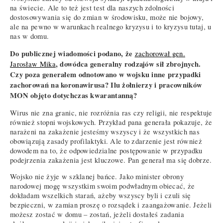
na świecie. Ale to też jest test dla naszych zdolności
dostosowywania się do zmian w środowisku, może nie bojowy,
ale na pewno w warunkach realnego kryzysu i to kryzysu tutaj, u
nas w domu.
Do publicznej wiadomości podano, że
zachorował gen.
, dowódca generalny rodzajów sił zbrojnych.
Jarosław Mika
Czy poza generałem odnotowano w wojsku inne przypadki
zachorowań na koronawirusa? Ilu żołnierzy i pracowników
MON objęto dotychczas kwarantanną?
Wirus nie zna granic, nie rozróżnia ras czy religii, nie respektuje
również stopni wojskowych. Przykład pana generała pokazuje, że
narażeni na zakażenie jesteśmy wszyscy i że wszystkich nas
obowiązują zasady profilaktyki. Ale to zdarzenie jest również
dowodem na to, że odpowiedzialne postępowanie w przypadku
podejrzenia zakażenia jest kluczowe. Pan generał ma się dobrze.
Wojsko nie żyje w szklanej bańce. Jako minister obrony
narodowej mogę wszystkim swoim podwładnym obiecać, że
dokładam wszelkich starań, ażeby wszyscy byli i czuli się
bezpieczni, w zamian proszę o rozsądek i zaangażowanie. Jeżeli
możesz zostać w domu – zostań, jeżeli dostałeś zadania