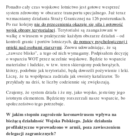
Ponadto cały czas wojskowe lotnictwo jest gotowe wesprzeć
system zdrowotny w obszarze transportu specjalnego. Już teraz
wzmacniamy działania Straży Granicznej na 126 posterunkach.
Po raz kolejny
nie do przecenienia okazuje się siła i gotowość
wojsk obrony terytorialnej
. Terytorialsi są zaangażowani w
walkę z wirusem w praktycznie każdym obszarze działań – od
kontroli granic i portów lotniczych,
do pomocy psychologicznej i
opieki nad osobami starszymi
. Znowu udowadniając, że są
„zawsze blisko”, a tego od nich wymagamy. Podpisałem decyzję
o wsparciu WOT przez uczelnie wojskowe. Będzie to wsparcie
materialne i ludzkie, w tzw. teren skierujemy podchorążych,
którzy, podobnie jak terytorialsi, będą dowozili pożywienie i leki.
Liczę, że ta współpraca zadziała jak swoisty katalizator. To
przykłady na dziś, te liczby codziennie się zwiększają.
Czujemy, że system działa i że my, jako wojsko, jesteśmy jego
istotnym elementem. Będziemy rozszerzali nasze wsparcie, bo
społeczeństwo tego potrzebuje.
W jakim stopniu zagrożenie koronawirusem wpływa na
bieżącą działalność Wojska Polskiego. Jakie działania
profilaktyczne wprowadzono w armii, poza zawieszeniem
delegacji zagranicznych?