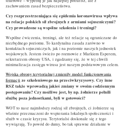
służbowe – wypełnij je jak najlepiej potrafisz, ale z
zachowaniem zasad bezpieczeństwa.
Czy rozprzestrzeniająca się epidemia koronawirusa wpływa
na relacje polskich sił zbrojnych z armiami sojuszniczymi?
Czy prowadzone są wspólne szkolenia i treningi?
Wspólne ćwiczenia, treningi, ale też relacje są ograniczane do
niezbędnego poziomu. To kardynalna zasada zarówno w
kontaktach sojuszniczych, jak i na poziomie naszych jednostek
wojskowych. Jestem świeżo po rozmowie z Markiem Esperem,
sekretarzem obrony USA, i zgadzamy się, że w tej chwili
minimalizacja zasięgu wirusa jest naszym podstawowym celem.
Wojska obrony terytorialnej zmieniły model funkcjonowania
ze szkoleniowego na przeciwkryzysowy. Czy inne
formacji
RSZ także wprowadzą jakieś zmiany w swoim codziennym
postępowaniu? Czy możliwe jest, by np. żołnierze pełnili
służbę poza jednostkami, byli w gotowości?
WOT to nasz najmłodszy rodzaj sił zbrojnych, ci żołnierze są
właśnie przeznaczeni do wspierania lokalnych społeczności i
służb w czasie kryzysu. Terytorialsi doskonale się z tego
wywiązują. To powód do dumy, bo tak sprawne działanie w