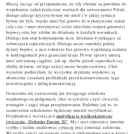
Muszę zacząć od przypomnienia, że siły zbrojne są powołane do
wypełniania zadań krytycznie ważnych dla suwerenności Polski,
dlatego jakiego kryzysu byśmy nie mieli i w jakiej sytuacji
byśmy nie byli, wojsko musi być gotowe do wykonywania zadań
cały czas i musi utrzymywać ściśle określony stopień gotowości
bojowej oraz być zdolne do działania w każdych warunkach.
Dlatego non stop kontynuujemy m.in. działania wynikające ze
zobowiązań sojuszniczych. Dlatego nasze samoloty pełnią
dyżury bojowe, a nasi żołnierze bez przerwy wypełniają zadania
w kontyngentach poza granicami kraju. Pewne sprawy muszą
mieć utrzymaną ciągłość, jak np. służba patroli saperskich czy
służby dyżurne, od tego zależy nasze bezpieczeństwo. Choć
wyraźnie podkreślam, że wszystkie działania wojskowe są
obostrzone zasadami profilaktyki przed koronawirusem, tego
przestrzegamy z pełną konsekwencją.
Generalnie nie zawieszamy już trwającego szkolenia
wojskowego na poligonach, choć oczywiście część ćwiczeń,
treningów i zajęć ulega przeplanowaniu. Podobnie jak to, że
zamierzenia szkoleniowe będziemy musieli weryfikować.
Przykładem z wczoraj jest
modyfikacja wielkoskalowego
ćwiczenia „Defender Europe 20”
. My i nasi sojusznicy musimy
szybko i trafnie analizować sytuację oraz zmieniać założenia.
Wszystko zależy od rozwoju sytuacji epidemiologicznej w kraju i