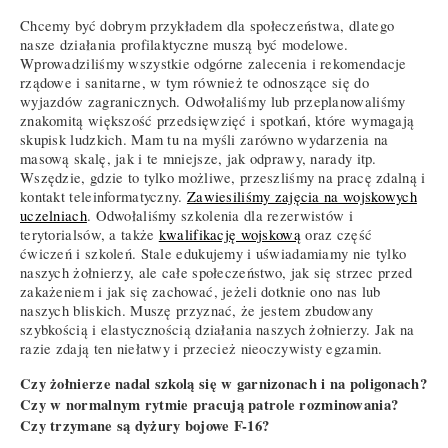
Chcemy być dobrym przykładem dla społeczeństwa, dlatego
nasze działania profilaktyczne muszą być modelowe.
Wprowadziliśmy wszystkie odgórne zalecenia i rekomendacje
rządowe i sanitarne, w tym również te odnoszące się do
wyjazdów zagranicznych. Odwołaliśmy lub przeplanowaliśmy
znakomitą większość przedsięwzięć i spotkań, które wymagają
skupisk ludzkich. Mam tu na myśli zarówno wydarzenia na
masową skalę, jak i te mniejsze, jak odprawy, narady itp.
Wszędzie, gdzie to tylko możliwe, przeszliśmy na pracę zdalną i
kontakt teleinformatyczny.
Zawiesiliśmy zajęcia na wojskowych
uczelniach
. Odwołaliśmy szkolenia dla rezerwistów i
terytorialsów, a także
kwalifikację wojskową
oraz część
ćwiczeń i szkoleń. Stale edukujemy i uświadamiamy nie tylko
naszych żołnierzy, ale całe społeczeństwo, jak się strzec przed
zakażeniem i jak się zachować, jeżeli dotknie ono nas lub
naszych bliskich. Muszę przyznać, że jestem zbudowany
szybkością i elastycznością działania naszych żołnierzy. Jak na
razie zdają ten niełatwy i przecież nieoczywisty egzamin.
Czy żołnierze nadal szkolą się w garnizonach i na poligonach?
Czy w normalnym rytmie pracują patrole rozminowania?
Czy trzymane są dyżury bojowe F-16?