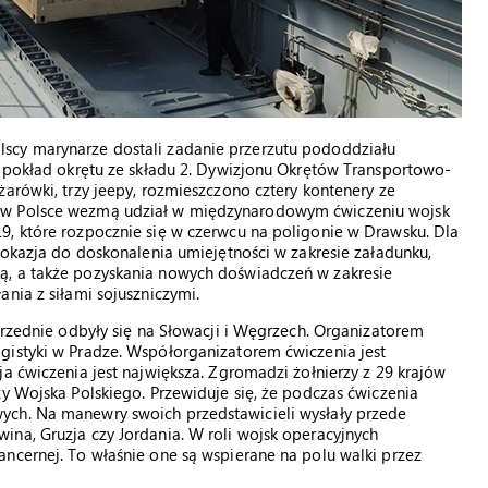
scy marynarze dostali zadanie przerzutu pododdziału
a pokład okrętu ze składu 2. Dywizjonu Okrętów Transportowo-
żarówki, trzy jeepy, rozmieszczono cztery kontenery ze
 w Polsce wezmą udział w międzynarodowym ćwiczeniu wojsk
9, które rozpocznie się w czerwcu na poligonie w Drawsku. Dla
 okazja do doskonalenia umiejętności w zakresie załadunku,
ą, a także pozyskania nowych doświadczeń w zakresie
nia z siłami sojuszniczymi.
przednie odbyły się na Słowacji i Węgrzech. Organizatorem
gistyki w Pradze. Współorganizatorem ćwiczenia jest
a ćwiczenia jest największa. Zgromadzi żołnierzy z 29 krajów
zy Wojska Polskiego. Przewiduje się, że podczas ćwiczenia
ych. Na manewry swoich przedstawicieli wysłały przede
na, Gruzja czy Jordania. W roli wojsk operacyjnych
ncernej. To właśnie one są wspierane na polu walki przez