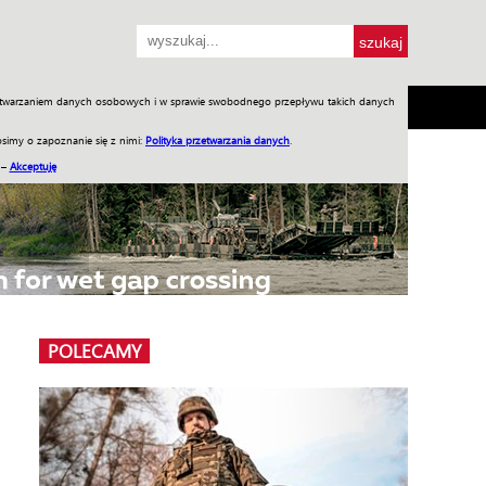
przetwarzaniem danych osobowych i w sprawie swobodnego przepływu takich danych
SH
SKLEP
Jednodniówki
Praca w WIW
simy o zapoznanie się z nimi:
Polityka przetwarzania danych
.
 –
Akceptuję
POLECAMY