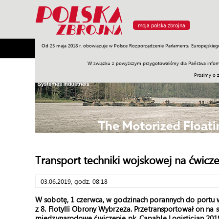
moja polska zbrojna
Od 25 maja 2018 r. obowiązuje w Polsce Rozporządzenie Parlamentu Europejskieg
Armia
Poligon
Sprzęt
Misje
Polityka
Prawo
W związku z powyższym przygotowaliśmy dla Państwa inform
Prosimy o 
Transport techniki wojskowej na ćwicze
03.06.2019, godz. 08:18
W sobotę, 1 czerwca, w godzinach porannych do portu 
z 8. Flotylli Obrony Wybrzeża. Przetransportował on na 
międzynarodowe ćwiczenie pk. Capable Logistician 201