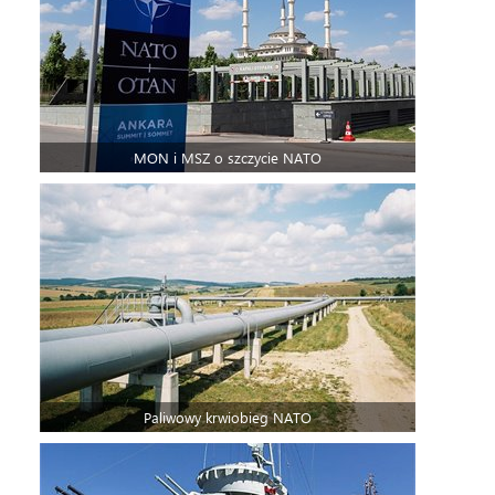
MON i MSZ o szczycie NATO
Paliwowy krwiobieg NATO