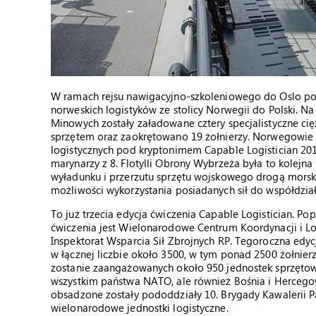
W ramach rejsu nawigacyjno-szkoleniowego do Oslo pol
norweskich logistyków ze stolicy Norwegii do Polski. N
Minowych zostały załadowane cztery specjalistyczne cię
sprzętem oraz zaokrętowano 19 żołnierzy. Norwegowie
logistycznych pod kryptonimem Capable Logistician 201
marynarzy z 8. Flotylli Obrony Wybrzeża była to kolejna
wyładunku i przerzutu sprzętu wojskowego drogą morsk
możliwości wykorzystania posiadanych sił do współdziała
To już trzecia edycja ćwiczenia Capable Logistician. Po
ćwiczenia jest Wielonarodowe Centrum Koordynacji i Lo
Inspektorat Wsparcia Sił Zbrojnych RP. Tegoroczna edycj
w łącznej liczbie około 3500, w tym ponad 2500 żołnier
zostanie zaangażowanych około 950 jednostek sprzętow
wszystkim państwa NATO, ale również Bośnia i Hercegowi
obsadzone zostały pododdziały 10. Brygady Kawalerii Pa
wielonarodowe jednostki logistyczne.