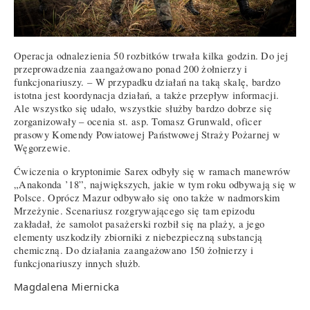
Operacja odnalezienia 50 rozbitków trwała kilka godzin. Do jej
przeprowadzenia zaangażowano ponad 200 żołnierzy i
funkcjonariuszy. – W przypadku działań na taką skalę, bardzo
istotna jest koordynacja działań, a także przepływ informacji.
Ale wszystko się udało, wszystkie służby bardzo dobrze się
zorganizowały – ocenia st. asp. Tomasz Grunwald, oficer
prasowy Komendy Powiatowej Państwowej Straży Pożarnej w
Węgorzewie.
Ćwiczenia o kryptonimie Sarex odbyły się w ramach manewrów
„Anakonda ’18”, największych, jakie w tym roku odbywają się w
Polsce. Oprócz Mazur odbywało się ono także w nadmorskim
Mrzeżynie. Scenariusz rozgrywającego się tam epizodu
zakładał, że samolot pasażerski rozbił się na plaży, a jego
elementy uszkodziły zbiorniki z niebezpieczną substancją
chemiczną. Do działania zaangażowano 150 żołnierzy i
funkcjonariuszy innych służb.
Magdalena Miernicka