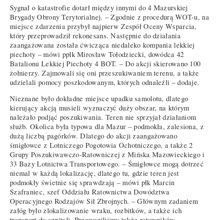
Sygnał o katastrofie dotarł między innymi do 4 Mazurskiej
Brygady Obrony Terytorialnej. – Zgodnie z procedurą WOT-u, na
miejsce zdarzenia przybył najpierw Zespół Oceny Wsparcia,
który przeprowadził rekonesans. Następnie do działania
zaangażowana została ćwicząca niedaleko kompania lekkiej
piechoty – mówi ppłk Mirosław Tołodziecki, dowódca 42
Batalionu Lekkiej Piechoty 4 BOT. – Do akcji skierowano 100
żołnierzy. Zajmowali się oni przeszukiwaniem terenu, a także
udzielali pomocy poszkodowanym, których odnaleźli – dodaje.
Nieznane było dokładne miejsce upadku samolotu, dlatego
kierujący akcją musieli wyznaczyć duży obszar, na którym
należało podjąć poszukiwania. Teren nie sprzyjał działaniom
służb. Okolica była typowa dla Mazur – podmokła, zalesiona, z
dużą liczbą pagórków. Dlatego do akcji zaangażowano
śmigłowce z Lotniczego Pogotowia Ochotniczego, a także 2
Grupy Poszukiwawczo-Ratowniczej z Mińska Mazowieckiego i
33 Bazy Lotnictwa Transportowego. – Śmigłowce mogą dotrzeć
niemal w każdą lokalizację, dlatego tu, gdzie teren jest
podmokły świetnie się sprawdzają – mówi płk Marcin
Szafraniec, szef Oddziału Ratownictwa Dowództwa
Operacyjnego Rodzajów Sił Zbrojnych. – Głównym zadaniem
załóg było zlokalizowanie wraku, rozbitków, a także ich
transport do szpitali. Przewoziliśmy także ratowników