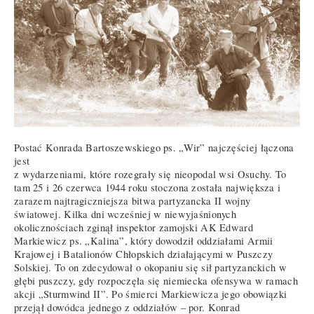
Postać Konrada Bartoszewskiego ps. „Wir” najczęściej łączona
jest
z wydarzeniami, które rozegrały się nieopodal wsi Osuchy. To
tam 25 i 26 czerwca 1944 roku stoczona została największa i
zarazem najtragiczniejsza bitwa partyzancka II wojny
światowej. Kilka dni wcześniej w niewyjaśnionych
okolicznościach zginął inspektor zamojski AK Edward
Markiewicz ps. „Kalina”, który dowodził oddziałami Armii
Krajowej i Batalionów Chłopskich działającymi w Puszczy
Solskiej. To on zdecydował o okopaniu się sił partyzanckich w
głębi puszczy, gdy rozpoczęła się niemiecka ofensywa w ramach
akcji „Sturmwind II”. Po śmierci Markiewicza jego obowiązki
przejął dowódca jednego z oddziałów – por. Konrad