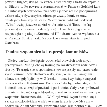
powiatu biłgorajskiego. Wkrótce został ranny i trafił do szpitala
w Biłgoraju. Po powrocie zorganizował w Puszczy Solskiej kurs
dla młodszych dowódców piechoty i jednocześnie podejmował
dalsze akcje dywersyjne, chroniąc zrzuty lotnicze oraz
działający tam szpital leśny. W czerwcu 1944 roku oddział
„Wira” wziął jeszcze udział w obronie rzeki Tanwi, którą
próbowały sforsować oddziały Kałmuków. Niedługo później
rozpoczęła się akcja „Sturmwind II” i dramatyczne wydarzenia
w Puszczy Solskiej zakończone krwawymi starciami pod
Osuchami.
Trudne wspomnienia i represje komunistów
– Ojciec bardzo niechętnie opowiadał o swoich wojennych
przeżyciach. Miał głęboką traumę po rozstrzelaniu rodziców i
siostry. Te tragiczne wspomnienia towarzyszyły mu przez całe
życie – mówi Piotr Bartoszewski, syn „Wira”. – Pamiętam
zdarzenie, gdy byliśmy w Górecku i tamtejszy ksiądz zapytał
ojca o walki z Kałmukami. Ponieważ tata był polonistą, ale też
łacinnikiem, zaczął odpowiadać po łacinie. Cały czas próbował
chronić mnie, młodego chłopaka, przed okrucieństwami wojny –
wspomina Bartoszewski. – „Wir” był wrażliwym humanistą i
zarazem człowiekiem o niebywałym talencie dowódczym –
podkreśla Adam Sikorski, który znał osobiście porucznika. – Gdy