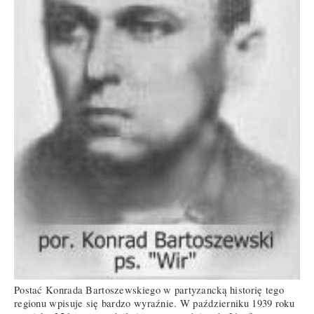
Postać Konrada Bartoszewskiego w partyzancką historię tego
regionu wpisuje się bardzo wyraźnie. W październiku 1939 roku