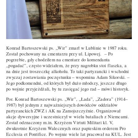
Konrad Bartoszewski ps. „Wir” zmarł w Lublinie w 1987 roku.
Został pochowany na cmentarzu przy ul. Lipowej. – Po
pogrzebie, gdy chodziłem na cmentarz do komendanta
„pogadać”, często widziałem, że przy nagrobku stoi flaszka, a
na dnie jest troszeczkę alkoholu. To taki partyzancki i wschodni
zwyczaj zostawiania poczęstunku – wspomina Adam Sikorski. –
Jego podkomendni, od których był dużo młodszy, jeszcze długo
po wojnie przyjeżdżali, by tu zasięgać jego rad – mówi historyk.
Por. Konrad Bartoszewski ps. „Wir”, „Łada”, „Zadora” (1914–
1987) był jednym z najważniejszych dowódców oddziałów
partyzanckich ZWZ i AK na Zamojszczyźnie. Organizował
akcje dywersyjne i uczestniczył w wielu bataliach z Niemcami.
Został odznaczony m.in. Krzyżem Virtuti Militari kl. V,
dwukrotnie Krzyżem Walecznych oraz papieskim orderem Pro
Ecclesia et Pontifice. Po wojnie wiele lat pracował na KUL. Jest