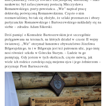
naukowiec był zafascynowany postacią Mieczysława
Romanowskiego, poety-powstańca. „Wir” napisał pracę
doktorską poświęconą Romanowskiemu. Często o nim
rozmawialiśmy, bo tak się złożyło, że szlaki przemarszu i obozy
partyzanckie Romanowskiego i Bartoszewskiego nakładały się na
siebie – zdradza Adam Sikorski.
Dziś pamięć o Konradzie Bartoszewskim jest szczególnie
pielęgnowana na terenach, na których działał w czasie II wojny
światowej. „Wir” otrzymał honorowe obywatelstwo Józefowa
Biłgorajskiego, tu i w Biłgoraju jest też patronem ulic, jego imię
nosi również szkoła w Górecku Starym. – Ludzie tu go
pamiętają. Gdy jestem w tych okolicach, często mówią, jak
wiele ich rodzice zawdzięczają mojemu ojcu i jego żołnierzom –
przyznaje Piotr Bartoszewski.