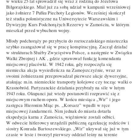
w wieku 25 lat sprowadził się wraz z rodziną do Józefowa
Biłgorajskiego. Miał już za sobą udział w kampanii wrześniowej
jako żołnierz 7 Pułku Piechoty Legionów. Wcześniej skończył
też studia polonistyczne na Uniwersytecie Warszawskim i
Dywizyjny Kurs Podchorążych Rezerwy w Zamościu, w którym
mieszkał przed wybuchem wojny.
Młody podchorąży po przybyciu do roztoczańskiego miasteczka
szybko zaangażował się w pracę konspiracyjną. Zaczął działać
w strukturach Służby Zwycięstwu Polsce, a następnie w Związku
Walki Zbrojnej i AK , gdzie sprawował funkcję komendanta
miejscowej placówki. W 1942 roku, gdy rozpoczęła się
niemiecka akcja wysiedleńcza na Zamojszczyźnie, wraz ze
swoimi żołnierzami przeprowadzał pierwsze akcje dywersyjne,
atakując m.in. niemieckie transporty kolejowe czy tocząc walki o
Krasnobród. Partyzanckie działania przybrały na sile w lutym
1943 roku. Okupanci już wtedy postanowili rozprawić się z
miejscowym ruchem oporu. W końcu miesiąca „Wir” i jego
zastępca Hieronim Miąc ps. „Korsarz” wpadli w ręce
miejscowej żandarmerii. Nim jednak do miasta dotarła
ekspedycja karna z Zamościa, więźniowie zostali odbici.
W odwecie hitlerowcy urządzili publiczną egzekucję rodziców i
siostry Konrada Bartoszewskiego. „Wir” ukrywał się już w tym
czasie w lesie i tworzył pierwszy oddział leśny na terenie