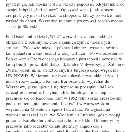
pytałem go, jak można te dwie rzeczy pogodzić, odsyłał mnie do
swojej książki „Sąd polowy”. Opisywał w niej, jak strasznie
cierpiał, gdy musiał czekać na chłopców, którzy po walce mieli
wrócić do obozu. Wszystkie te chwile przeżywał bardzo mocno
– dodaje Sikorski.
Pod Osuchami oddział „Wira” wyrwał się z niemieckiego
okrążenia z bolesnymi, choć najmniejszymi z możliwych
stratami. Zaledwie miesiąc później żołnierze wraz ze swoim
komendantem wzięli udział w akcji „Burza”. Po wkroczeniu do
Polski Armii Czerwonej jego kompania postanowiła pozostać w
konspiracji i prowadzić dalszą działalność dywersyjną. Żołnierze
„Wira” odbili m.in. aresztowanych z biłgorajskiego więzienia
UB-NKWD. W sierpniu rozkazem dowództwa oddział został
jednak rozwiązany, a Konrad Bartoszewski wyjechał do
Warszawy, gdzie ujawnił się dopiero na początku 1947 roku.
Zaczął pracować w instytucjach kulturalnych, a następnie
przeniósł się do Radomia. Tam w 1952 roku został aresztowany
pod zarzutem „nieujawnienia faktów” i w warszawskim
więzieniu na Mokotowie spędził dwa lata. Po wyjściu na
wolność mieszkał m.in. we Wrocławiu i Lublinie, gdzie podjął
pracę na Katolickim Uniwersytecie Lubelskim. Do emerytury
pracował jako redaktor działu literatury angielskiej i
amerykańskiej, tworzył również Encyklopedię Katolicką. – Jako