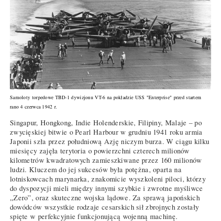
Samoloty torpedowe TBD-1 dywizjonu VT-6 na pokładzie USS "Enterprise" przed startem
rano 4 czerwca 1942 r.
Singapur, Hongkong, Indie Holenderskie, Filipiny, Malaje – po
zwycięskiej bitwie o Pearl Harbour w grudniu 1941 roku armia
Japonii szła przez południową Azję niczym burza. W ciągu kilku
miesięcy zajęła terytoria o powierzchni czterech milionów
kilometrów kwadratowych zamieszkiwane przez 160 milionów
ludzi. Kluczem do jej sukcesów była potężna, oparta na
lotniskowcach marynarka, znakomicie wyszkoleni piloci, którzy
do dyspozycji mieli między innymi szybkie i zwrotne myśliwce
„Zero”, oraz skuteczne wojska lądowe. Za sprawą japońskich
dowódców wszystkie rodzaje cesarskich sił zbrojnych zostały
spięte w perfekcyjnie funkcjonującą wojenną machinę.