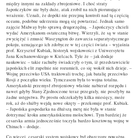
między innymi na zakłady zbrojeniowe. I choć straty
Japończyków nie były duże, atak zrobił na nich piorunujące
wrażenie. Uznali, że dopóki nie przejmą kontroli nad tą częścią
oceanu, podobne uderzenia mogą się powtarzać. Jednak samo
zajęcie Midway było sprawą drugorzędną. – Japończycy chcieli
wydać Amerykanom ostateczną bitwę. Wierzyli, że są w stanie
zwyciężyć i zmusić Waszyngton do zawarcia separatystycznego
pokoju, uznającego ich zdobycze w tej części świata – wyjaśnia
prof. Krzysztof Kubiak, historyk wojskowości z Uniwersytetu
Jana Kochanowskiego w Kielcach. Tyle że – jak dodaje
naukowiec – takie rachuby świadczyły o tym, iż przedstawiciele
japońskich elit zupełnie nie rozumieli, co się wokół nich dzieje. –
Wojnę przeciwko USA traktowali trochę, jak batalię przeciwko
Rosji z początku wieku. Tymczasem była to wojna totalna.
Amerykański przemysł zbrojeniowy właśnie nabierał rozpędu i
nawet gdyby Stany Zjednoczone teraz przegrały, nie poszłyby na
żadne ustępstwa. Po prostu odczekałyby kilka miesięcy, może
rok, aż do służby wejdą nowe okręty – przekonuje prof. Kubiak.
– Japońska gospodarka na dłuższą metę nie była w stanie
dotrzymać kroku amerykańskiemu molochowi. Tym bardziej że
cesarska armia jednocześnie toczyła bardzo kosztowną wojnę w
Chinach – dodaje.
Co więcej, cesarski system wojskowy był obarczony poważną,