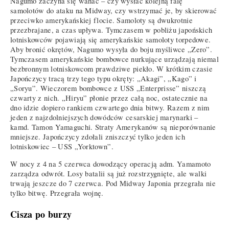
Nagumo zaczyna się wahać – czy wysłać kolejną falę
samolotów do ataku na Midway, czy wstrzymać je, by skierować
przeciwko amerykańskiej flocie. Samoloty są dwukrotnie
przezbrajane, a czas upływa. Tymczasem w pobliżu japońskich
lotniskowców pojawiają się amerykańskie samoloty torpedowe.
Aby bronić okrętów, Nagumo wysyła do boju myśliwce „Zero”.
Tymczasem amerykańskie bombowce nurkujące urządzają niemal
bezbronnym lotniskowcom prawdziwe piekło. W krótkim czasie
Japończycy tracą trzy tego typu okręty: „Akagi”, „Kago” i
„Soryu”. Wieczorem bombowce z USS „Enterprisse” niszczą
czwarty z nich. „Hiryu” płonie przez całą noc, ostatecznie na
dno idzie dopiero rankiem czwartego dnia bitwy. Razem z nim
jeden z najzdolniejszych dowódców cesarskiej marynarki –
kamd. Tamon Yamaguchi. Straty Amerykanów są nieporównanie
mniejsze. Japończycy zdołali zniszczyć tylko jeden ich
lotniskowiec – USS „Yorktown”.
W nocy z 4 na 5 czerwca dowodzący operacją adm. Yamamoto
zarządza odwrót. Losy batalii są już rozstrzygnięte, ale walki
trwają jeszcze do 7 czerwca. Pod Midway Japonia przegrała nie
tylko bitwę. Przegrała wojnę.
Cisza po burzy