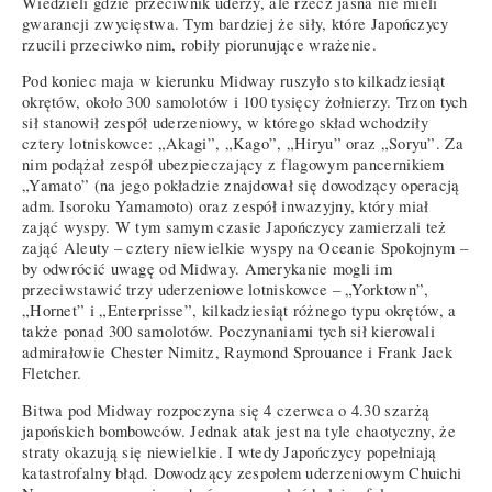
Wiedzieli gdzie przeciwnik uderzy, ale rzecz jasna nie mieli
gwarancji zwycięstwa. Tym bardziej że siły, które Japończycy
rzucili przeciwko nim, robiły piorunujące wrażenie.
Pod koniec maja w kierunku Midway ruszyło sto kilkadziesiąt
okrętów, około 300 samolotów i 100 tysięcy żołnierzy. Trzon tych
sił stanowił zespół uderzeniowy, w którego skład wchodziły
cztery lotniskowce: „Akagi”, „Kago”, „Hiryu” oraz „Soryu”. Za
nim podążał zespół ubezpieczający z flagowym pancernikiem
„Yamato” (na jego pokładzie znajdował się dowodzący operacją
adm. Isoroku Yamamoto) oraz zespół inwazyjny, który miał
zająć wyspy. W tym samym czasie Japończycy zamierzali też
zająć Aleuty – cztery niewielkie wyspy na Oceanie Spokojnym –
by odwrócić uwagę od Midway. Amerykanie mogli im
przeciwstawić trzy uderzeniowe lotniskowce – „Yorktown”,
„Hornet” i „Enterprisse”, kilkadziesiąt różnego typu okrętów, a
także ponad 300 samolotów. Poczynaniami tych sił kierowali
admirałowie Chester Nimitz, Raymond Sprouance i Frank Jack
Fletcher.
Bitwa pod Midway rozpoczyna się 4 czerwca o 4.30 szarżą
japońskich bombowców. Jednak atak jest na tyle chaotyczny, że
straty okazują się niewielkie. I wtedy Japończycy popełniają
katastrofalny błąd. Dowodzący zespołem uderzeniowym Chuichi