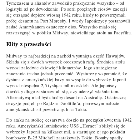
Tymczasem u aliantów zawodziło praktycznie wszystko – od
logistyki aż po dowodzenie. Po serii potężnych ciosów zaczęli
się otrząsać dopiero wiosną 1942 roku, kiedy to powstrzymali
próbę desantu na Port Moresby. I wtedy Japończycy postanowili
zadać Amerykanom ostateczny cios. Wszystko miało się
rozstrzygnąć w pobliżu Midway, niewielkiego atolu na Pacyfiku.
Elity z przeszłości
Midway to najbardziej na zachód wysunięta część Hawajów.
Składa się z dwóch wysepek otoczonych rafą. Średnica atolu
wynosi zaledwie dziewięć kilometrów. Jego strategiczne
znaczenie trudno jednak przecenić. Wystarczy wspomnieć, że
dystans z amerykańskiej bazy na wyspie do wybrzeży Japonii
wynosi niespełna 2,5 tysiąca mil morskich. Ale japońscy
dowódcy długo zastanawiali się, czy uderzyć właśnie tam.
Alternatywą miał być choćby desant na Australię. Ostateczną
decyzję podjęli po Rajdzie Doolittle’a, pierwszym nalocie
amerykańskich sił powietrznych na Tokio.
Do ataku na stolicę cesarstwa doszło na początku kwietnia 1942
roku. Amerykański lotniskowiec USS „Hornet” zbliżył się do
wybrzeży Japonii na kilkaset mil, a startujące z jego pokładu
bombowce B-25 Mitchell zaatakowały Tokio. Bomby spadły