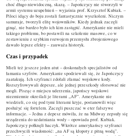
choć długo niewidoczną, skazą. – Japończycy nie stworzyli w
armii systemu uzupełnień – wyjaśnia prof. Krzysztof Kubiak. –
Piloci idący do boju zostali fantastycznie wyszkoleni. Niczym
samuraje, tworzyli elitę wojowników. Kiedy jednak zaczęli
ginąć, nie bardzo było ich kim zastąpić. Amerykanie nie mieli
takiego problemu, bo postawili na szkolenie masowe, co w
zestawieniu z szybkim rozwojem przemysłu zbrojeniowego
dawało lepsze efekty – zauważa historyk.
Czas i przypadek
Mieli też jeszcze jeden atut – doskonałych specjalistów od
łamania szyfrów. Amerykanie spodziewali się, że Japończycy
zaatakują. Ich szyfranci zdołali złamać wojskowe kody.
Rozszyfrowywali depesze, ale jednej przeszkody sforsować nie
mogli. Pisząc o miejscu uderzenia, japońscy wojskowi
niezmiennie określali je literami „AF”. Amerykanie nie
wiedzieli, co się pod tymi literami kryje, postanowili więc
posłużyć się fortelem. Zaczęli puszczać w eter fałszywe
informacje. – Jedna z depesz mówiła, że na Midway zepsuły się
urządzenia do uzdatniania wody – opowiada prof. Kubiak.
Japończycy połknęli haczyk. Wkrótce amerykańscy szyfranci
przechwycili wiadomość: „na AF są kłopoty z pitną wodą”.