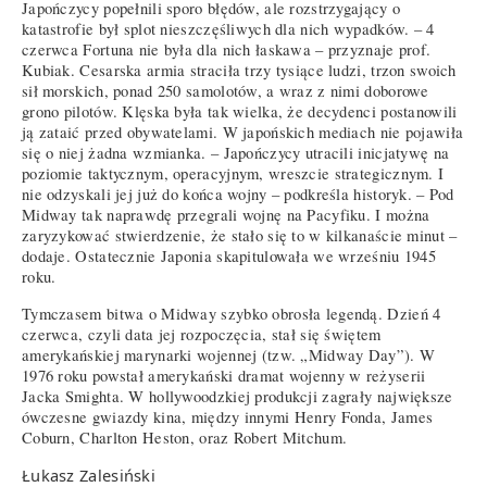
Japończycy popełnili sporo błędów, ale rozstrzygający o
katastrofie był splot nieszczęśliwych dla nich wypadków. – 4
czerwca Fortuna nie była dla nich łaskawa – przyznaje prof.
Kubiak. Cesarska armia straciła trzy tysiące ludzi, trzon swoich
sił morskich, ponad 250 samolotów, a wraz z nimi doborowe
grono pilotów. Klęska była tak wielka, że decydenci postanowili
ją zataić przed obywatelami. W japońskich mediach nie pojawiła
się o niej żadna wzmianka. – Japończycy utracili inicjatywę na
poziomie taktycznym, operacyjnym, wreszcie strategicznym. I
nie odzyskali jej już do końca wojny – podkreśla historyk. – Pod
Midway tak naprawdę przegrali wojnę na Pacyfiku. I można
zaryzykować stwierdzenie, że stało się to w kilkanaście minut –
dodaje. Ostatecznie Japonia skapitulowała we wrześniu 1945
roku.
Tymczasem bitwa o Midway szybko obrosła legendą. Dzień 4
czerwca, czyli data jej rozpoczęcia, stał się świętem
amerykańskiej marynarki wojennej (tzw. „Midway Day”). W
1976 roku powstał amerykański dramat wojenny w reżyserii
Jacka Smighta. W hollywoodzkiej produkcji zagrały największe
ówczesne gwiazdy kina, między innymi Henry Fonda, James
Coburn, Charlton Heston, oraz Robert Mitchum.
Łukasz Zalesiński