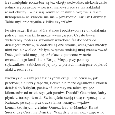
Bezwzględnie potrzebne są też okręty podwodne, niekoniecznie
jednak wyposażone w pociski manewrujące (a tak zakładał
resort obrony). – Dzisiaj konwencjonalnych okrętów z takim
uzbrojeniem na świecie nie ma – przekonuje Dariusz Gwizdała.
Takie myślenie wynika z kilku czynników.
Po pierwsze, Bałtyk, który stanowi podstawowy rejon działania
polskiej marynarki, to morze wymagające. Często bywa
wzburzony, podczas sztormów wysokość fal dochodzi do
dziesięciu metrów, w dodatku są one strome, odległości między
nimi zaś niewielkie. Małym okrętom trudniej tutaj manewrować.
Duże jednostki mogą się też okazać pomocne w razie
ewentualnego konfliktu z Rosją. Mogą, przy pomocy
sojuszników, zablokować jej siły w portach i następnie odpierać
ataki z powietrza.
Niezwykle ważny jest też czynnik drugi. Oto bowiem, jak
przekonują autorzy raportu, Polska nie może ograniczać swoich
działań do Bałtyku, ponieważ interesy ma także tysiące
kilometrów od macierzystych portów. Dowód? Gazowiec, który
płynie z transportem do Świnoujścia swoją trasę rozpoczyna w
Katarze, po czym przekracza kilka ważnych węzłów
komunikacyjnych: cieśninę Ormuz, Bab al-Mandab, Kanał
Sueski czy Cieśniny Duńskie. Wszędzie tam należy zapewnić