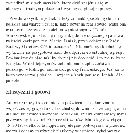
zaniedbań w siłach morskich, które dziś znajdują się w
niezwykle trudnym położeniu i wymagają pilnej naprawy.
– Przede wszystkim jednak należy zmienić sposób myślenia o
polskiej marynarce i celach, jakie powinna realizować. Musi ona
ostatecznie zerwać z modelem wyniesionym z Układu
Warszawskiego i stać się marynarką demokratycznego państwa –
twierdzi kmdr por. rez. Maciej Janiak, przewodniczący Rady
Budowy Okrętów. Cóż to oznacza? – Nie możemy skupiać się
wyłącznie na przygotowaniach do odparcia ewentualnej agresji.
Powinniśmy działać tak, by do niej nie dopuścić, i to nie tylko na
Bałtyku. W dzisiejszym świecie nie ma bezpieczeństwa
polskiego, włoskiego, niemieckiego czy francuskiego. Jest za to
bezpieczeństwo globalne – wyjaśnia kmdr por. rez. Janiak. Ale
po kolei.
Elastyczni i gotowi
Autorzy strategii sporo miejsca poświęcają mechanizmom
współczesnej gospodarki. I dochodzą do wniosku, że żegluga ma
dla niej kluczowe znaczenie. Morskimi liniami komunikacyjnymi
przewożonych jest aż 90 procent towarów. Mało tego: w ciągu
15–30 lat wielkość ta najpewniej ulegnie podwojeniu, a przecież
morza i oceany to również platformy wiertnicze, rybołówstwo,