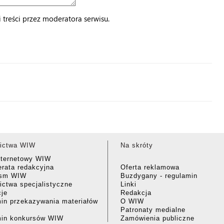
treści przez moderatora serwisu.
ictwa WIW
Na skróty
nternetowy WIW
rata redakcyjna
Oferta reklamowa
ism WIW
Buzdygany - regulamin
ctwa specjalistyczne
Linki
cje
Redakcja
in przekazywania materiałów
O WIW
Patronaty medialne
min konkursów WIW
Zamówienia publiczne