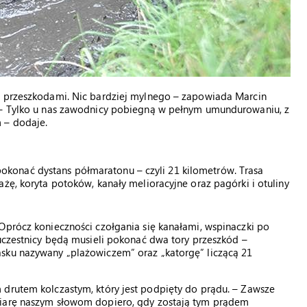
z przeszkodami. Nic bardziej mylnego – zapowiada Marcin
. – Tylko u nas zawodnicy pobiegną w pełnym umundurowaniu, z
 – dodaje.
konać dystans półmaratonu – czyli 21 kilometrów. Trasa
żę, koryta potoków, kanały melioracyjne oraz pagórki i otuliny
Oprócz konieczności czołgania się kanałami, wspinaczki po
 uczestnicy będą musieli pokonać dwa tory przeszkód –
sku nazywany „plażowiczem” oraz „katorgę” liczącą 21
 drutem kolczastym, który jest podpięty do prądu. – Zawsze
wiarę naszym słowom dopiero, gdy zostają tym prądem