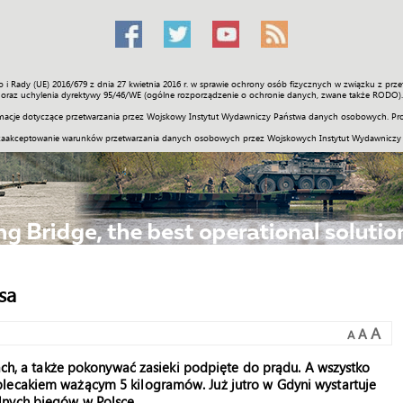
o i Rady (UE) 2016/679 z dnia 27 kwietnia 2016 r. w sprawie ochrony osób fizycznych w związku z 
Świat
Społeczność
Sport
Historia
Galerie
Wideo
ENGLI
oraz uchylenia dyrektywy 95/46/WE (ogólne rozporządzenie o ochronie danych, zwane także RODO).
acje dotyczące przetwarzania przez Wojskowy Instytut Wydawniczy Państwa danych osobowych. Pro
zaakceptowanie warunków przetwarzania danych osobowych przez Wojskowych Instytut Wydawniczy
sa
A
A
A
lach, a także pokonywać zasieki podpięte do prądu. A wszystko
lecakiem ważącym 5 kilogramów. Już jutro w Gdyni wystartuje
lnych biegów w Polsce.