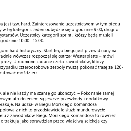
jest tzw. hard. Zainteresowanie uczestnictwem w tym biegu
y w tej kategorii. Jeden odbędzie się o godzinie 9.00, drugi o
tansów. Uczestnicy kategorii sprint , którzy będą musieli
godzinie 10.00 i 15.00.
rii hard historyczny. Start tego biegu jest przewidziany na
ładnie wówczas rozpoczął się ostrzał Westerplatte – mówi
mprezy. Utrudnione zadanie czeka zawodników, którzy
przypadku czteroosobowe zespoły muszą pokonać trasę ze 120-
imitować moździerz.
 ale nie każdy ma szansę go ukończyć. – Pokonanie samej
atkowym utrudnieniem są jeszcze przeszkody i dodatkowy
rakuje. Na udział w Biegu Morskiego Komandosa
 połowa z nich to przedstawiciele służb mundurowych:
– Wielu z zawodników Biegu Morskiego Komandosa to również
e traktują jako sprawdzian przed właściwą selekcją czy