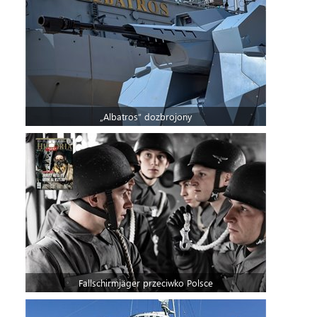
„Albatros” dozbrojony
Fallschirmjäger przeciwko Polsce