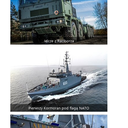
Jelcze z Raciborza
Pierwszy Kormoran pod flagą NATO