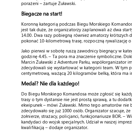
porażeni – żartuje Żuławski.
Biegacze na start!
Koronną kategorią podczas Biegu Morskiego Komandosa 
jest tak duże, że organizatorzy zaplanowali aż dwa start
14.00. Dwa razy pobiegną również amatorzy krótszych dys
pokonać 10-kilometrową trasę, rozpoczną rywalizację o 
Jako pierwsi w sobotę ruszą zawodnicy biegnący w katego
godzinę 4.45. – Ta pora ma znaczenie symboliczne. Dok
Marcin Żuławski z Adventure Parku, współorganizator i
zdecydowali się wystartować w kategorii team. W tym 
centymetrową, ważącą 20 kilogramów belką, która ma 
Medal? Nie dla każdego!
Do Biegu Morskiego Komandosa może zgłosić się każdy,
trasy o tym dystansie nie jest prostą sprawą, a tu dod
ekwipunek – mówi Żuławski. Mimo tego amatorów nie b
zdecydowało się już 1000 osób. Organizator szacuje, że
żołnierze, strażacy, policjanci, funkcjonariusze BOR. 
kandydaci do wojsk specjalnych. Udział w naszej imprezi
kwalifikacją – dodaje organizator.