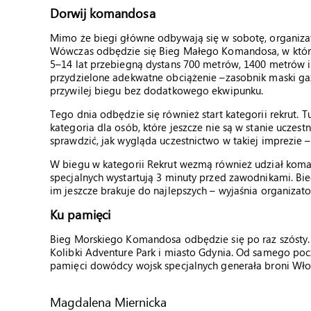
Dorwij komandosa
Mimo że biegi główne odbywają się w sobotę, organizat
Wówczas odbędzie się Bieg Małego Komandosa, w którym
5–14 lat przebiegną dystans 700 metrów, 1400 metrów i
przydzielone adekwatne obciążenie –zasobnik maski gaz
przywilej biegu bez dodatkowego ekwipunku.
Tego dnia odbędzie się również start kategorii rekrut. 
kategoria dla osób, które jeszcze nie są w stanie uczest
sprawdzić, jak wygląda uczestnictwo w takiej imprezie 
W biegu w kategorii Rekrut wezmą również udział koman
specjalnych wystartują 3 minuty przed zawodnikami. Bi
im jeszcze brakuje do najlepszych – wyjaśnia organizato
Ku pamięci
Bieg Morskiego Komandosa odbędzie się po raz szósty
Kolibki Adventure Park i miasto Gdynia. Od samego po
pamięci dowódcy wojsk specjalnych generała broni Włod
Magdalena Miernicka