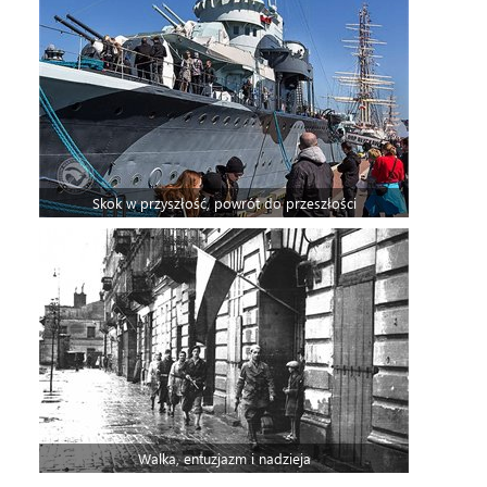
Skok w przyszłość, powrót do przeszłości
Walka, entuzjazm i nadzieja