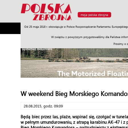
moja polska zbrojna
Od 25 maja 2018 r. obowiązuje w Polsce Rozporządzenie Parlamentu Europejskieg
Armia
Poligon
Sprzęt
Misje
Polityka
Prawo
W związku z powyższym przygotowaliśmy dla Państwa inform
Prosimy o 
W weekend Bieg Morskiego Komando
28.08.2015, godz. 09:09
Będą biec przez las, plaże, wspinać się, czołgać w tune
w pełnym umundurowaniu, z atrapą karabinu AK-47 i z p
Bieg Morskiego Komandosa – najtrudniejszy z ekstrema