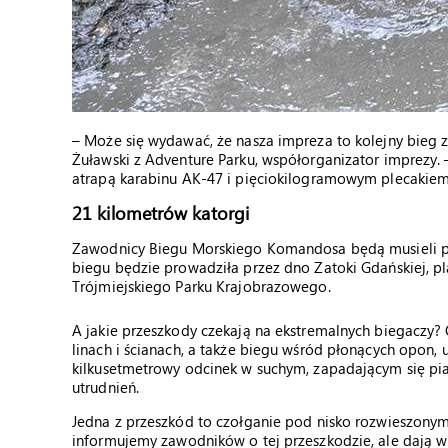
– Może się wydawać, że nasza impreza to kolejny bieg 
Żuławski z Adventure Parku, współorganizator imprezy
atrapą karabinu AK-47 i pięciokilogramowym plecakiem
21 kilometrów katorgi
Zawodnicy Biegu Morskiego Komandosa będą musieli po
biegu będzie prowadziła przez dno Zatoki Gdańskiej, pla
Trójmiejskiego Parku Krajobrazowego.
A jakie przeszkody czekają na ekstremalnych biegaczy? 
linach i ścianach, a także biegu wśród płonących opon,
kilkusetmetrowy odcinek w suchym, zapadającym się pia
utrudnień.
Jedna z przeszkód to czołganie pod nisko rozwieszonym
informujemy zawodników o tej przeszkodzie, ale dają 