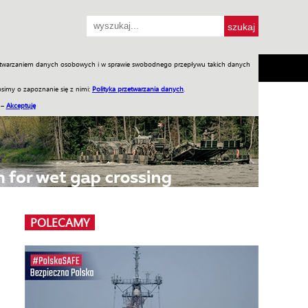
przetwarzaniem danych osobowych i w sprawie swobodnego przepływu takich danych
SH
SKLEP
Jednodniówki
Praca w WIW
simy o zapoznanie się z nimi:
Polityka przetwarzania danych
.
 –
Akceptuję
POLECAMY