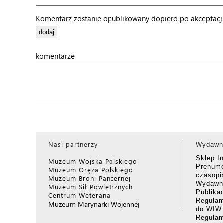
Komentarz zostanie opublikowany dopiero po akceptacji 
komentarze
Nasi partnerzy
Wydawn
Sklep I
Muzeum Wojska Polskiego
Prenume
Muzeum Oręża Polskiego
czasop
Muzeum Broni Pancernej
Wydawni
Muzeum Sił Powietrznych
Publika
Centrum Weterana
Regulam
Muzeum Marynarki Wojennej
do WIW
Regula