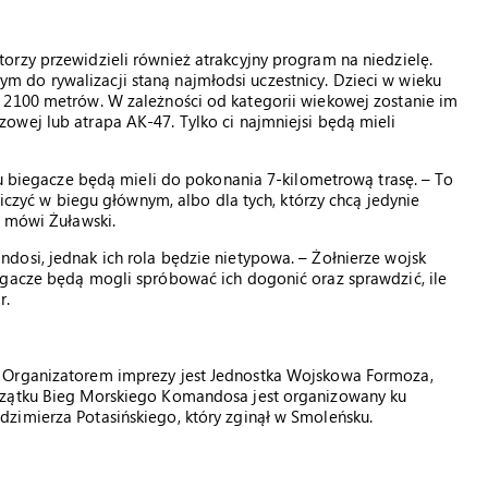
orzy przewidzieli również atrakcyjny program na niedzielę.
 do rywalizacji staną najmłodsi uczestnicy. Dzieci w wieku
 2100 metrów. W zależności od kategorii wiekowej zostanie im
owej lub atrapa AK-47. Tylko ci najmniejsi będą mieli
Tu biegacze będą mieli do pokonania 7-kilometrową trasę. – To
niczyć w biegu głównym, albo dla tych, którzy chcą jedynie
– mówi Żuławski.
dosi, jednak ich rola będzie nietypowa. – Żołnierze wojsk
egacze będą mogli spróbować ich dogonić oraz sprawdzić, ile
r.
. Organizatorem imprezy jest Jednostka Wojskowa Formoza,
czątku Bieg Morskiego Komandosa jest organizowany ku
zimierza Potasińskiego, który zginął w Smoleńsku.