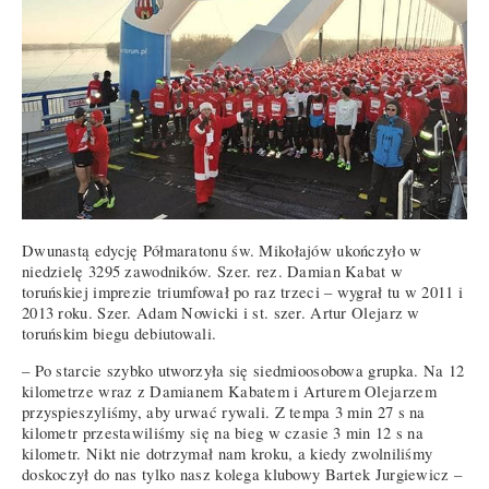
Dwunastą edycję Półmaratonu św. Mikołajów ukończyło w
niedzielę 3295 zawodników. Szer. rez. Damian Kabat w
toruńskiej imprezie triumfował po raz trzeci – wygrał tu w 2011 i
2013 roku. Szer. Adam Nowicki i st. szer. Artur Olejarz w
toruńskim biegu debiutowali.
– Po starcie szybko utworzyła się siedmioosobowa grupka. Na 12
kilometrze wraz z Damianem Kabatem i Arturem Olejarzem
przyspieszyliśmy, aby urwać rywali. Z tempa 3 min 27 s na
kilometr przestawiliśmy się na bieg w czasie 3 min 12 s na
kilometr. Nikt nie dotrzymał nam kroku, a kiedy zwolniliśmy
doskoczył do nas tylko nasz kolega klubowy Bartek Jurgiewicz –