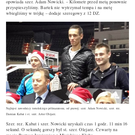
opowiada szer. Adam Nowicki. – Kilometr przed metą ponownie
przyspieszyliśmy. Bartek nie wytrzymał tempa i na metę
wbiegliśmy w trójkę – dodaje szeregowy z 12 DZ.
Najlepsi zawodnicy toruńskiego półmaratonu, od prawej: szer. Adam Nowicki, szer. rez.
Damian Kabat i st. szer. Artur Olejarz.
Szer. rez. Kabat i szer. Nowicki uzyskali czas 1 godz. 11 min 16
sekund. O sekundę gorszy był st. szer. Olejarz. Czwarty na