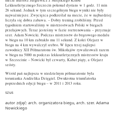
mecie Bartosz Jurgiewicz z Miejskiego Klubu
Lekkoatletycznego Szczecin pokonał dystans w 1 godz. 11 min
26 sekund. Jednak w tym szczególnym biegu wyniki nie były
najważniejsze. Zwycięzca podkreślał na mecie, że w najbardziej
liczyła się dobra zabawa. – Dobry trening zrobiliśmy. Przed
tygodniem startowaliśmy w mistrzostwach Polski w biegach
przełajowych. Teraz jesteśmy w fazie roztrenowania – przyznaje
szer. Adam Nowicki. Podczas mistrzostw do brązowego medalu
w biegu na 10 km zabrakło mu 11 sekund. Z kolei Olejarz w
biegu na 4 km wywalczył srebro. W lipcu trzej najlepsi
zawodnicy XII Półmaratonu św. Mikołajów rywalizowali razem
w biegu na 5000 m podczas lekkoatletycznych mistrzostw kraju
w Szczecinie – Nowicki był czwarty, Kabat piąty, a Olejarz
szósty.
Wśród pań najlepsza w niedzielnym półmaratonie była
torunianka Andżelika Dzięgiel. Dwukrotna triumfatorka
poprzednich edycji biegu – w 2011 i 2013 roku.
szus
autor zdjęć: arch. organizatora biegu, arch. szer. Adama
Nowickiego