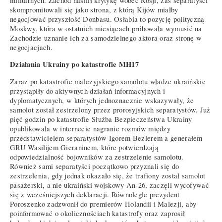
militarnych. Zachód nasilił krytykę wobec Rosji, zaś separatyści
skompromitowali się jako strona, z którą Kijów miałby
negocjować przyszłość Donbasu. Osłabia to pozycję polityczną
Moskwy, która w ostatnich miesiącach próbowała wymusić na
Zachodzie uznanie ich za samodzielnego aktora oraz stronę w
negocjacjach.
Działania Ukrainy po katastrofie MH17
Zaraz po katastrofie malezyjskiego samolotu władze ukraińskie
przystąpiły do aktywnych działań informacyjnych i
dyplomatycznych, w których jednoznacznie wskazywały, że
samolot został zestrzelony przez prorosyjskich separatystów. Już
pięć godzin po katastrofie Służba Bezpieczeństwa Ukrainy
opublikowała w internecie nagranie rozmów między
przedstawicielem separatystów Igorem Bezlerem a generałem
GRU Wasilijem Gieraninem, które potwierdzają
odpowiedzialność bojowników za zestrzelenie samolotu.
Również sami separatyści początkowo przyznali się do
zestrzelenia, gdy jednak okazało się, że trafiony został samolot
pasażerski, a nie ukraiński wojskowy An-26, zaczęli wycofywać
się z wcześniejszych deklaracji. Równolegle prezydent
Poroszenko zadzwonił do premierów Holandii i Malezji, aby
poinformować o okolicznościach katastrofy oraz zaprosił