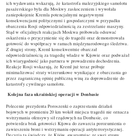
ich wydawania wskazują, że katastrofa malezyjskiego samolotu
pasażerskiego była dla Moskwy zaskoczeniem i wywołała
zaniepokojenie Kremla potencjalnymi negatywnymi
konsekwencjami politycznymi i gospodarczymi w przypadku
obarczenia Rosji odpowiedzialnością za zestrzelanie maszyny.
Stąd w oficjalnych reakcjach Moskwa próbowała odsuwać
oskarżenia o przyczynienie się do tragedii oraz demonstrowała
gotowość do współpracy w ramach międzynarodowego śledztwa.
Z drugiej strony, Kreml konsekwentnie obarczał
odpowiedzialnością za tragedię władze w Kijowie oraz podważał
ich wiarygodność jako partnera w prowadzeniu dochodzenia.
Reakcje Rosji wskazują, że Kreml już teraz próbuje
minimalizować straty wizerunkowe wynikające z obarczania go
przez zagraniczną opinię publiczną winą za doprowadzenie do
katastrofy cywilnego samolotu.
Kolejna faza ukraińskiej operacji w Donbasie
Polecenie prezydenta Poroszenki o zaprzestaniu działań
bojowych w promieniu 20 km wokół miejsca tragedii nie oznacza
wstrzymania ofensywy sił rządowych na Donbasie, co
potwierdza brak gotowości Kijowa do zawarcia porozumienia o
zawieszeniu broni i wstrzymaniu operacji antyterrorystycznej.
Decyzja ta świadczy, że Kijów, gwarantując ze swej strony