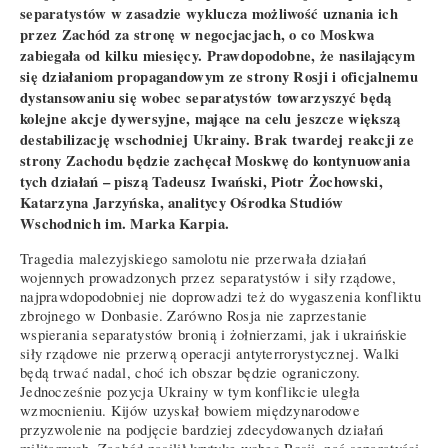
separatystów w zasadzie wyklucza możliwość uznania ich
przez Zachód za stronę w negocjacjach, o co Moskwa
zabiegała od kilku miesięcy. Prawdopodobne, że nasilającym
się działaniom propagandowym ze strony Rosji i oficjalnemu
dystansowaniu się wobec separatystów towarzyszyć będą
kolejne akcje dywersyjne, mające na celu jeszcze większą
destabilizację wschodniej Ukrainy. Brak twardej reakcji ze
strony Zachodu będzie zachęcał Moskwę do kontynuowania
tych działań – piszą Tadeusz Iwański, Piotr Żochowski,
Katarzyna Jarzyńska, analitycy Ośrodka Studiów
Wschodnich im. Marka Karpia.
Tragedia malezyjskiego samolotu nie przerwała działań
wojennych prowadzonych przez separatystów i siły rządowe,
najprawdopodobniej nie doprowadzi też do wygaszenia konfliktu
zbrojnego w Donbasie. Zarówno Rosja nie zaprzestanie
wspierania separatystów bronią i żołnierzami, jak i ukraińskie
siły rządowe nie przerwą operacji antyterrorystycznej. Walki
będą trwać nadal, choć ich obszar będzie ograniczony.
Jednocześnie pozycja Ukrainy w tym konflikcie uległa
wzmocnieniu. Kijów uzyskał bowiem międzynarodowe
przyzwolenie na podjęcie bardziej zdecydowanych działań