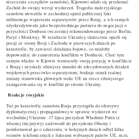
niszczenie szczątków samolotu), Kijowowi udało się przekonać
Zachód do swojej wersji wydarzeń. Tragedia malezyjskiego
samolotu utrwaliła w zachodniej opinii publicznej fakt
militarnego wspierania separatystów przez Rosję, a ich samych
zdyskredytowała jako bezpośredniego partnera do negocjacji o
przyszłości Donbasu (wcześniej rekomendowanego przez Berlin,
Paryż i Moskwę). W rezultacie Ukraińcy skutecznie oparli się
presji ze strony Rosji i Zachodu w pierwszych dniach po
katastrofie, by zawiesić działania bojowe, co miałoby
doprowadzić do zamrożenia konfliktu w Donbasie. Choć tym
samym władze w Kijowie wzmocniły swoją pozycję w konflikcie
z Rosją i uzyskały silniejszy mandat do zdecydowanych działań
wojskowych przeciwko separatystom, brakuje oznak realnej
zmiany stanowiska głównych stolic UE na rzecz silniejszego
zaangażowania się w konflikt po stronie Ukrainy.
Reakcje rosyjskie
Tuż po katastrofie samolotu Rosja przystąpiła do ofensywy
dyplomatycznej i propagandowej w sprawie wydarzeń we
wschodniej Ukrainie. 17 lipca prezydent Władimir Putin (z
własnej inicjatywy) zadzwonił do prezydenta Obamy i
poinformował go o zdarzeniu, w kolejnych dniach odbył kilka
rozmów telefonicznych z liderami wybranych państw UE, m.in.