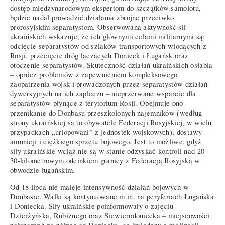
dostęp międzynarodowym ekspertom do szczątków samolotu,
będzie nadal prowadzić działania zbrojne przeciwko
prorosyjskim separatystom. Obserwowana aktywność sił
ukraińskich wskazuje, że ich głównymi celami militarnymi są:
odcięcie separatystów od szlaków transportowych wiodących z
Rosji, przecięcie dróg łączących Donieck i Ługańsk oraz
otoczenie separatystów. Skuteczność działań ukraińskich osłabia
– oprócz problemów z zapewnieniem kompleksowego
zaopatrzenia wojsk i prowadzonych przez separatystów działań
dywersyjnych na ich zapleczu – nieprzerwane wsparcie dla
separatystów płynące z terytorium Rosji. Obejmuje ono
przenikanie do Donbasu przeszkolonych najemników (według
strony ukraińskiej są to obywatele Federacji Rosyjskiej, w wielu
przypadkach „urlopowani” z jednostek wojskowych), dostawy
amunicji i ciężkiego sprzętu bojowego. Jest to możliwe, gdyż
siły ukraińskie wciąż nie są w stanie odzyskać kontroli nad 20–
30-kilometrowym odcinkiem granicy z Federacją Rosyjską w
obwodzie ługańskim.
Od 18 lipca nie maleje intensywność działań bojowych w
Donbasie. Walki są kontynuowane m.in. na peryferiach Ługańska
i Doniecka. Siły ukraińskie poinformowały o zajęciu
Dzierżyńska, Rubiżnego oraz Siewierodoniecka – miejscowości