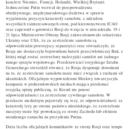
kanclerz Niemiec, Francji, Holandii, Wielkiej Brytanii.
Jednocześnie Putin wezwał do przeprowadzenia
obiektywnego, międzynarodowego śledztwa w sprawie
wyjaśnienia przyczyn katastrofy samolotu, z udziałem
wszystkich zainteresowanych stron, pod kierownictwem ICAO
oraz zapewnił o gotowości Rosji do wzięcia w nim udziału. 19 i
21 lipca Ministerstwo Obrony Rosji zakwestionowało oskarżenia
Ukrainy oraz USA, że za zestrzelenie samolotu są
odpowiedzialni prorosyjscy separatyści oraz oświadczyło, że
Rosja nie dostarczyła bojownikom baterii przeciwlotniczej Buk, z
której mógł zostać zestrzelony malezyjski samolot ani żadnego
innego sprzętu wojskowego. Przedstawiciel rosyjskiego Sztabu
Generalnego stwierdził również, że Rosja dysponuje dowodami
na to, że zestrzelenie samolotu może mieć związek z ruchami sił
ukraińskich. Oficjalnym wypowiedziom Moskwy towarzyszyła
kampania w prokremlowskich mediach mająca przekonać
rosyjską opinię publiczną, że Kreml nie ponosi
odpowiedzialności za zestrzelenie cywilnego samolotu. W
przekazie medialnym pojawiały się tezy, że odpowiedzialność za
katastrofę leży po stronie państwa ukraińskiego, że zestrzelenie
maszyny może być prowokacją ze strony Zachodu lub efektem
nieudanego zamachu na prezydenta Putina.
Duża liczba oficjalnych komunikatów ze strony Rosji oraz tempo