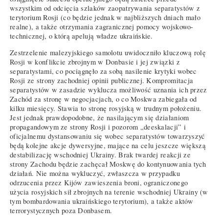
wszystkim od odcięcia szlaków zaopatrywania separatystów z
terytorium Rosji (co będzie jednak w najbliższych dniach mało
realne), a także otrzymania zagranicznej pomocy wojskowo-
technicznej, o którą apelują władze ukraińskie.
Zestrzelenie malezyjskiego samolotu uwidoczniło kluczową rolę
Rosji w konflikcie zbrojnym w Donbasie i jej związki z
separatystami, co pociągnęło za sobą nasilenie krytyki wobec
Rosji ze strony zachodniej opinii publicznej. Kompromitacja
separatystów w zasadzie wyklucza możliwość uznania ich przez
Zachód za stronę w negocjacjach, o co Moskwa zabiegała od
kilku miesięcy. Stawia to stronę rosyjską w trudnym położeniu.
Jest jednak prawdopodobne, że nasilającym się działaniom
propagandowym ze strony Rosji i pozorom „deeskalacji” i
oficjalnemu dystansowaniu się wobec separatystów towarzyszyć
będą kolejne akcje dywersyjne, mające na celu jeszcze większą
destabilizację wschodniej Ukrainy. Brak twardej reakcji ze
strony Zachodu będzie zachęcał Moskwę do kontynuowania tych
działań. Nie można wykluczyć, zwłaszcza w przypadku
odrzucenia przez Kijów zawieszenia broni, ograniczonego
użycia rosyjskich sił zbrojnych na terenie wschodniej Ukrainy (w
tym bombardowania ukraińskiego terytorium), a także aktów
terrorystycznych poza Donbasem.