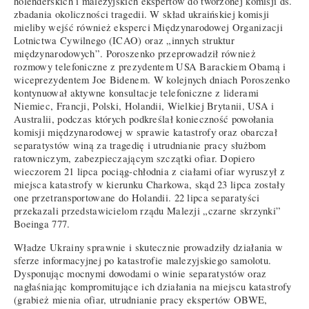
holenderskich i malezyjskich ekspertów do tworzonej komisji ds.
zbadania okoliczności tragedii. W skład ukraińskiej komisji
mieliby wejść również eksperci Międzynarodowej Organizacji
Lotnictwa Cywilnego (ICAO) oraz „innych struktur
międzynarodowych”. Poroszenko przeprowadził również
rozmowy telefoniczne z prezydentem USA Barackiem Obamą i
wiceprezydentem Joe Bidenem. W kolejnych dniach Poroszenko
kontynuował aktywne konsultacje telefoniczne z liderami
Niemiec, Francji, Polski, Holandii, Wielkiej Brytanii, USA i
Australii, podczas których podkreślał konieczność powołania
komisji międzynarodowej w sprawie katastrofy oraz obarczał
separatystów winą za tragedię i utrudnianie pracy służbom
ratowniczym, zabezpieczającym szczątki ofiar. Dopiero
wieczorem 21 lipca pociąg-chłodnia z ciałami ofiar wyruszył z
miejsca katastrofy w kierunku Charkowa, skąd 23 lipca zostały
one przetransportowane do Holandii. 22 lipca separatyści
przekazali przedstawicielom rządu Malezji „czarne skrzynki”
Boeinga 777.
Władze Ukrainy sprawnie i skutecznie prowadziły działania w
sferze informacyjnej po katastrofie malezyjskiego samolotu.
Dysponując mocnymi dowodami o winie separatystów oraz
nagłaśniając kompromitujące ich działania na miejscu katastrofy
(grabież mienia ofiar, utrudnianie pracy ekspertów OBWE,