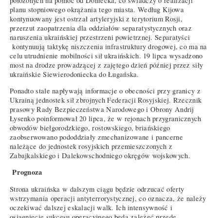
położonych na północ od Doniecka, co świadczy o realizacji
planu stopniowego okrążania tego miasta. Według Kijowa
kontynuowany jest ostrzał artyleryjski z terytorium Rosji,
przerzut zaopatrzenia dla oddziałów separatystycznych oraz
naruszenia ukraińskiej przestrzeni powietrznej. Separatyści
kontynuują taktykę niszczenia infrastruktury drogowej, co ma na
celu utrudnienie mobilności sił ukraińskich. 19 lipca wysadzono
most na drodze prowadzącej z zajętego dzień później przez siły
ukraińskie Siewierodoniecka do Ługańska.
Ponadto stale napływają informacje o obecności przy granicy z
Ukrainą jednostek sił zbrojnych Federacji Rosyjskiej. Rzecznik
prasowy Rady Bezpieczeństwa Narodowego i Obrony Andrij
Łysenko poinformował 20 lipca, że w rejonach przygranicznych
obwodów biełgorodzkiego, rostowskiego, briańskiego
zaobserwowano pododdziały zmechanizowane i pancerne
należące do jednostek rosyjskich przemieszczonych z
Zabajkalskiego i Dalekowschodniego okręgów wojskowych.
Prognoza
Strona ukraińska w dalszym ciągu będzie odrzucać oferty
wstrzymania operacji antyterrorystycznej, co oznacza, że należy
oczekiwać dalszej eskalacji walk. Ich intensywność i
osiągnięcie sukcesu operacyjnego będą zależeć przede