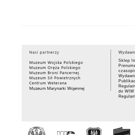
Nasi partnerzy
Wydawn
Sklep I
Muzeum Wojska Polskiego
Prenume
Muzeum Oręża Polskiego
czasop
Muzeum Broni Pancernej
Wydawni
Muzeum Sił Powietrznych
Publika
Centrum Weterana
Regulam
Muzeum Marynarki Wojennej
do WIW
Regula