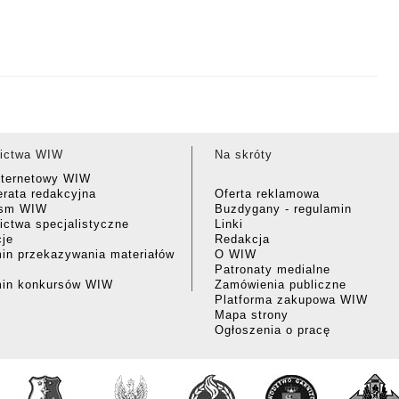
ictwa WIW
Na skróty
nternetowy WIW
rata redakcyjna
Oferta reklamowa
ism WIW
Buzdygany - regulamin
ctwa specjalistyczne
Linki
cje
Redakcja
in przekazywania materiałów
O WIW
Patronaty medialne
min konkursów WIW
Zamówienia publiczne
Platforma zakupowa WIW
Mapa strony
Ogłoszenia o pracę