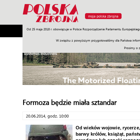
moja polska zbrojna
Od 25 maja 2018 r. obowiązuje w Polsce Rozporządzenie Parlamentu Europejskieg
Armia
Poligon
Sprzęt
Misje
Polityka
Prawo
W związku z powyższym przygotowaliśmy dla Państwa inform
Prosimy o 
Formoza będzie miała sztandar
20.06.2014, godz. 10:00
Od wieków wojowie, rycerze, 
barwy królów, książąt, państw