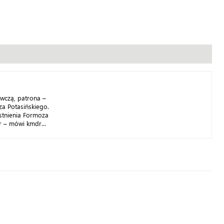
wczą, patrona –
a Potasińskiego.
istnienia Formoza
r – mówi kmdr...