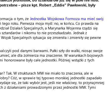
awcze jednostek, bo sztandarów już się w pole nie nosi.
ą potrzebne – pisze kpt. Robert „Eddie” Pawłowski, były
ormacja o tym, że
Jednostka Wojskowa Formoza ma mieć swój
ń tego roku. Pierwsza moja myśl: no, w końcu. Co prawda na
dział Działań Specjalnych, a Marynarka Wojenna rządzi się
 sztandarów i nikomu to nie przeszkadzało. Jednak z
sk Specjalnych sytuacja się zmieniła i zmieniły się pewne
lczyli pod danymi barwami. Pułki szły do walki, niosąc swoje
ozumieć, ale dla żołnierza ma znaczenie. W warunkach bojowych
i honorowane były całe jednostki. Później wstążki z tych
r? Tak. W strukturach MW nie miało to znaczenia, ale w
 dobry? Cóż, w sprawie tej typowo morskiej jednostki zapadało
daje się, że taki wybór jest, jeśli nie właściwy, to przynajmniej
ych z działaniami prowadzonymi przez jednostki MW. Tymi