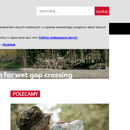
przetwarzaniem danych osobowych i w sprawie swobodnego przepływu takich danych
SH
SKLEP
Jednodniówki
Praca w WIW
simy o zapoznanie się z nimi:
Polityka przetwarzania danych
.
 –
Akceptuję
POLECAMY