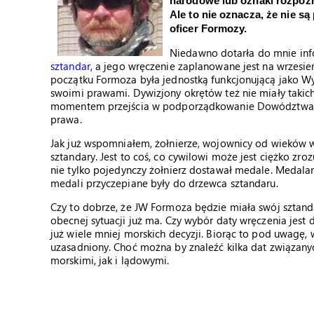
narodowe lub oznaki rozpozn
Ale to nie oznacza, że nie s
oficer Formozy.
Niedawno dotarła do mnie inf
sztandar
, a jego wręczenie zaplanowane jest na wrzesie
początku Formoza była jednostką funkcjonującą jako Wy
swoimi prawami. Dywizjony okrętów też nie miały takich
momentem przejścia w podporządkowanie Dowództwa Woj
prawa.
Jak już wspomniałem, żołnierze, wojownicy od wieków wa
sztandary. Jest to coś, co cywilowi może jest ciężko zr
nie tylko pojedynczy żołnierz dostawał medale. Medalam
medali przyczepiane były do drzewca sztandaru.
Czy to dobrze, że JW Formoza będzie miała swój sztanda
obecnej sytuacji już ma. Czy wybór daty wręczenia jest
już wiele mniej morskich decyzji. Biorąc to pod uwagę, wy
uzasadniony. Choć można by znaleźć kilka dat związan
morskimi, jak i lądowymi.