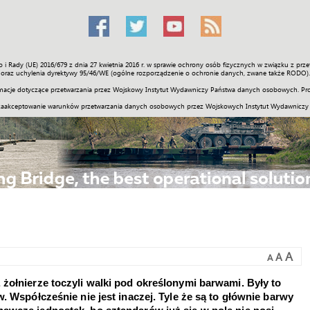
o i Rady (UE) 2016/679 z dnia 27 kwietnia 2016 r. w sprawie ochrony osób fizycznych w związku z 
Świat
Społeczność
Sport
Historia
Galerie
Wideo
ENGLI
oraz uchylenia dyrektywy 95/46/WE (ogólne rozporządzenie o ochronie danych, zwane także RODO).
acje dotyczące przetwarzania przez Wojskowy Instytut Wydawniczy Państwa danych osobowych. Pro
zaakceptowanie warunków przetwarzania danych osobowych przez Wojskowych Instytut Wydawniczy
A
A
A
żołnierze toczyli walki pod określonymi barwami. Były to
. Współcześnie nie jest inaczej. Tyle że są to głównie barwy