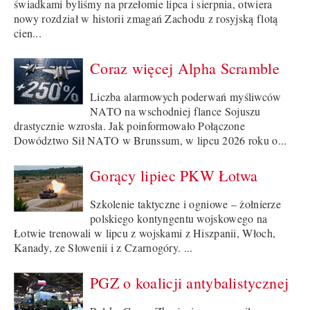
świadkami byliśmy na przełomie lipca i sierpnia, otwiera
nowy rozdział w historii zmagań Zachodu z rosyjską flotą
cien...
Coraz więcej Alpha Scramble
Liczba alarmowych poderwań myśliwców
NATO na wschodniej flance Sojuszu
drastycznie wzrosła. Jak poinformowało Połączone
Dowództwo Sił NATO w Brunssum, w lipcu 2026 roku o...
Gorący lipiec PKW Łotwa
Szkolenie taktyczne i ogniowe – żołnierze
polskiego kontyngentu wojskowego na
Łotwie trenowali w lipcu z wojskami z Hiszpanii, Włoch,
Kanady, ze Słowenii i z Czarnogóry. ...
PGZ o koalicji antybalistycznej