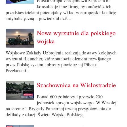
Polska Grupa Zbrojeniowa zaprosiła na
konsultacje inne firmy, by omówić z ich
przedstawicielami potencjalny wkład w europejską koalicję
antybalistyczną – powiedział dziś ...
Nowe wyrzutnie dla polskiego
wojska
Wojskowe Zakłady Uzbrojenia realizują dostawy kolejnych
wyrzutni iLauncher, które stanowią element rozwijanego
przez Polskę systemu obrony powietrznej Pilica+.
Przekazani...
Szachownica na Wisłostradzie
Ponad 600 żołnierzy i przeszło 200
jednostek sprzętu wojskowego. W Wesołej
na terenie 1 Brygady Pancernej trwają przygotowania do
defilady z okazji Święta Wojska Polskieg...