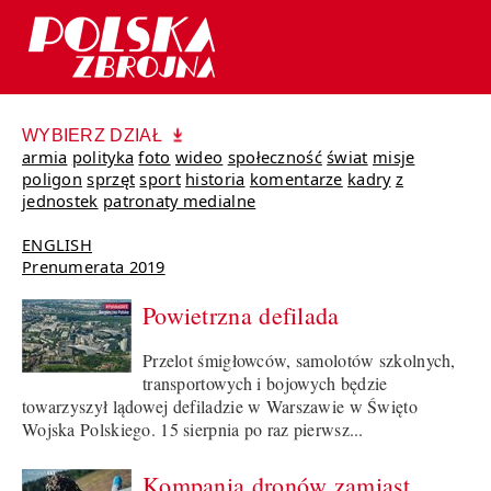
WYBIERZ DZIAŁ
armia
polityka
foto
wideo
społeczność
świat
misje
poligon
sprzęt
sport
historia
komentarze
kadry
z
jednostek
patronaty medialne
ENGLISH
Prenumerata 2019
Powietrzna defilada
Przelot śmigłowców, samolotów szkolnych,
transportowych i bojowych będzie
towarzyszył lądowej defiladzie w Warszawie w Święto
Wojska Polskiego. 15 sierpnia po raz pierwsz...
Kompania dronów zamiast