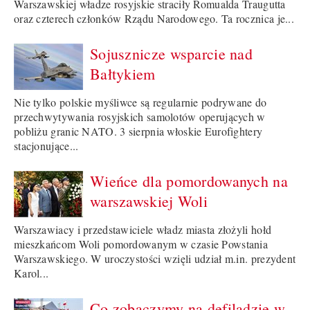
Warszawskiej władze rosyjskie straciły Romualda Traugutta
oraz czterech członków Rządu Narodowego. Ta rocznica je...
Sojusznicze wsparcie nad
Bałtykiem
Nie tylko polskie myśliwce są regularnie podrywane do
przechwytywania rosyjskich samolotów operujących w
pobliżu granic NATO. 3 sierpnia włoskie Eurofightery
stacjonujące...
Wieńce dla pomordowanych na
warszawskiej Woli
Warszawiacy i przedstawiciele władz miasta złożyli hołd
mieszkańcom Woli pomordowanym w czasie Powstania
Warszawskiego. W uroczystości wzięli udział m.in. prezydent
Karol...
Co zobaczymy na defiladzie w