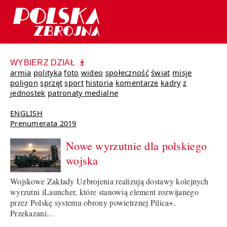
WYBIERZ DZIAŁ
armia
polityka
foto
wideo
społeczność
świat
misje
poligon
sprzęt
sport
historia
komentarze
kadry
z
jednostek
patronaty medialne
ENGLISH
Prenumerata 2019
Nowe wyrzutnie dla polskiego
wojska
Wojskowe Zakłady Uzbrojenia realizują dostawy kolejnych
wyrzutni iLauncher, które stanowią element rozwijanego
przez Polskę systemu obrony powietrznej Pilica+.
Przekazani...