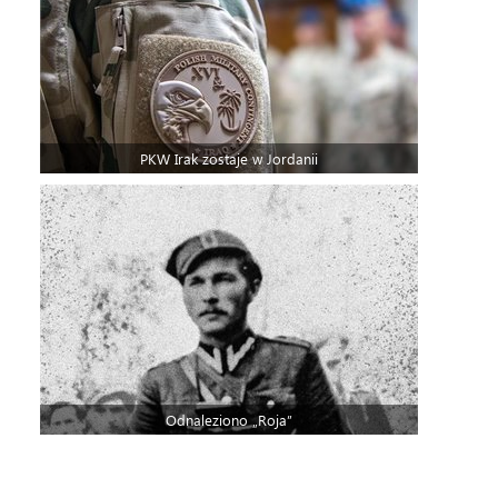
PKW Irak zostaje w Jordanii
Odnaleziono „Roja”