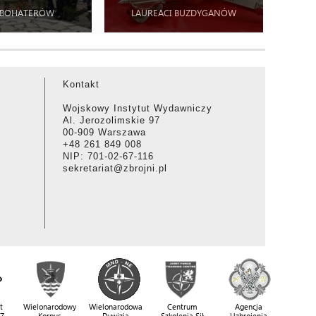
 BOHATERÓW
LAUREACI BUZDYGANÓW
Kontakt
Wojskowy Instytut Wydawniczy
Al. Jerozolimskie 97
00-909 Warszawa
+48 261 849 008
NIP: 701-02-67-116
sekretariat@zbrojni.pl
t
Wielonarodowy
Wielonarodowa
Centrum
Agencja
SZ
Korpus
Dywizja
Szkolenia Sił
Uzbrojenia