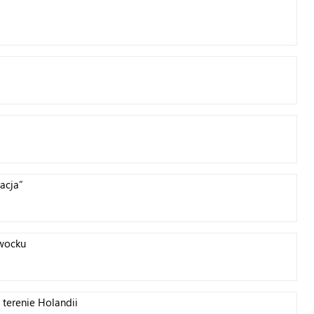
acja”
twocku
 terenie Holandii