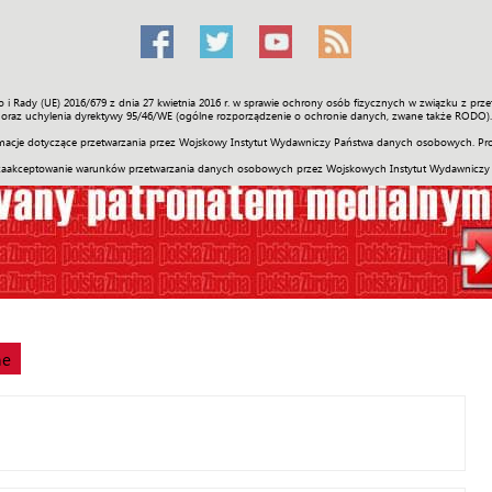
o i Rady (UE) 2016/679 z dnia 27 kwietnia 2016 r. w sprawie ochrony osób fizycznych w związku z 
Świat
Społeczność
Sport
Historia
Galerie
Wideo
ENGLI
oraz uchylenia dyrektywy 95/46/WE (ogólne rozporządzenie o ochronie danych, zwane także RODO).
acje dotyczące przetwarzania przez Wojskowy Instytut Wydawniczy Państwa danych osobowych. Pro
zaakceptowanie warunków przetwarzania danych osobowych przez Wojskowych Instytut Wydawniczy
ne