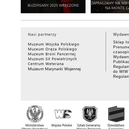
ZAPRASZAMY NA WIR
BUZDYGANY 2025 WRĘCZONE
NA MONTE C
Nasi partnerzy
Wydawn
Sklep I
Muzeum Wojska Polskiego
Prenume
Muzeum Oręża Polskiego
czasop
Muzeum Broni Pancernej
Wydawni
Muzeum Sił Powietrznych
Publika
Centrum Weterana
Regulam
Muzeum Marynarki Wojennej
do WIW
Regula
Ministerstwo
Wojsko Polskie
Sztab Generalny
Dowództwo
Obrony Narodowej
Wojska Polskiego
Generalne