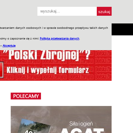
przetwarzaniem danych osobowych i w sprawie swobodnego przepływu takich danych
SH
SKLEP
Jednodniówki
Praca w WIW
simy o zapoznanie się z nimi:
Polityka przetwarzania danych
.
 –
Akceptuję
POLECAMY