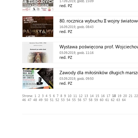
17.09.2019, godz. 15:09
red. PZ
80. rocznica wybuchu II wojny światow
16.09.2019, godz. 08:43
red. PZ
Wystawa poświęcona prof. Wojciecho
03.09.2019, godz. 11:16
red. PZ
Zawody dla miłośników długich mars
03.09.2019, godz. 09:50
red. PZ
Strona:
1
2
3
4
5
6
7
8
9
10
11
12
13
14
15
16
17
18
19
20
21
22
46
47
48
49
50
51
52
53
54
55
56
57
58
59
60
61
62
63
64