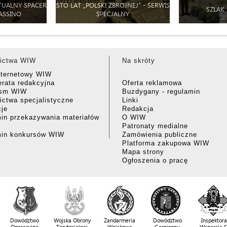
TUALNY SPACER
STO LAT „POLSKI ZBROJNEJ” - SERWIS
SZLAK
ASSINO
SPECJALNY
ictwa WIW
Na skróty
nternetowy WIW
rata redakcyjna
Oferta reklamowa
ism WIW
Buzdygany - regulamin
ctwa specjalistyczne
Linki
cje
Redakcja
in przekazywania materiałów
O WIW
Patronaty medialne
min konkursów WIW
Zamówienia publiczne
Platforma zakupowa WIW
Mapa strony
Ogłoszenia o pracę
Dowództwo
Wojska Obrony
Żandarmeria
Dowództwo
Inspektora
Operacyjne
Terytorialnej
Wojskowa
Garnizonu
Wsparcia 