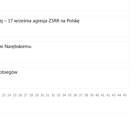
ej – 17 września agresja ZSRR na Polskę
wi Narębskiemu
zobiegów
23
24
25
26
27
28
29
30
31
32
33
34
35
36
37
38
39
40
41
42
43
44
45