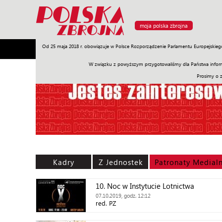
moja polska zbrojna
Od 25 maja 2018 r. obowiązuje w Polsce Rozporządzenie Parlamentu Europejskieg
Armia
Poligon
Sprzęt
Misje
Polityka
Prawo
W związku z powyższym przygotowaliśmy dla Państwa inform
Prosimy o 
Kadry
Z Jednostek
Patronaty Medial
10. Noc w Instytucie Lotnictwa
07.10.2019, godz. 12:12
red. PZ