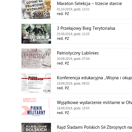
Maraton Selekcja – trzecie starcie
01.10.2019, godz. 12:21
red. PZ
3 Przełajowy Bieg Terytorialsa
25.09.2019, godz. 12:25
red. PZ
Patriotyczny Lubliniec
20.09.2019, godz. 07:34
red. PZ
Konferencja edukacyjna „Wojna i okup
19.09.2019, godz. 09:32
red. PZ
Wyjątkowe wydarzenie militarne w O
18.09.2019, godz. 15:55
red. PZ
Rajd Śladami Polskich Sił Zbrojnych na