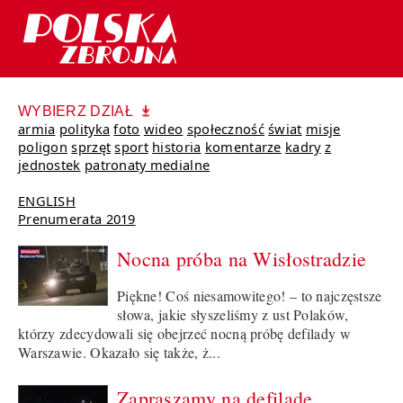
WYBIERZ DZIAŁ
armia
polityka
foto
wideo
społeczność
świat
misje
poligon
sprzęt
sport
historia
komentarze
kadry
z
jednostek
patronaty medialne
ENGLISH
Prenumerata 2019
Nocna próba na Wisłostradzie
Piękne! Coś niesamowitego! – to najczęstsze
słowa, jakie słyszeliśmy z ust Polaków,
którzy zdecydowali się obejrzeć nocną próbę defilady w
Warszawie. Okazało się także, ż...
Zapraszamy na defiladę