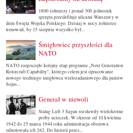
1800 żołnierzy i ponad 300 jednostek
sprzętu przedefiluje ulicami Warszawy w
dniu Święta Wojska Polskiego. Dzisiaj w nocy żołnierze
trenowali, by 15 sierpnia wszystko był...
Śmigłowiec przyszłości dla
NATO
NATO rozpoczęło kolejny etap programu „Next Generation
Rotorcraft Capability”, którego celem jest opracowanie
nowego średniego śmigłowca wielozadaniowego dla państw
Sojus...
Generał w niewoli
Stalag Luft 3 Sagan rozsławiły wielokrotne
próby ucieczek. W okresie od 10 kwietnia
1942 do 25 marca 1944 roku administracja obozowa
odnotowała ich 262. Do historii przes...