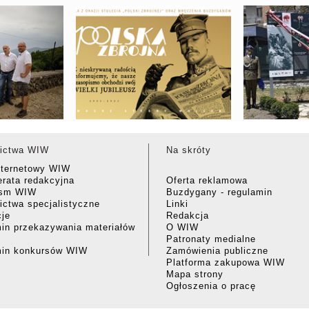
TUALNY SPACER
STO LAT „POLSKI ZBROJNEJ” - SERWIS
SZLAK
ASSINO
SPECJALNY
ictwa WIW
Na skróty
nternetowy WIW
rata redakcyjna
Oferta reklamowa
ism WIW
Buzdygany - regulamin
ctwa specjalistyczne
Linki
cje
Redakcja
in przekazywania materiałów
O WIW
Patronaty medialne
min konkursów WIW
Zamówienia publiczne
Platforma zakupowa WIW
Mapa strony
Ogłoszenia o pracę