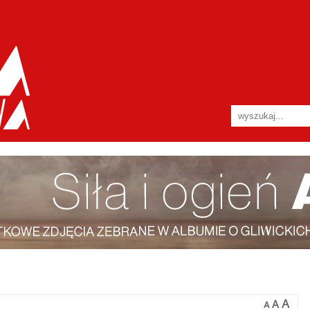
A
A
A