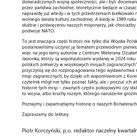
doświadczonych wojną społeczności, ale i byli docenia
przez państwa zachodnie, teoretycznie będące w czasac
naprawdę już wtedy i w tych przestrzeniach kiełkowało 
wolnego świata kultury zachodniej. A kiedy w 1989 roku 
służbie i poświęceniu naszych misjonarzy, jak chociażb
podwoje NATO.
To jest znacząca część historii nie tylko dla Wojska Pol
postanowiliśmy uczynić ją tematem przewodnim pierwsz
więc na jego łamy autorów z Centrum Weterana Działań
Jasionka, którzy są współautorami wydanej w 2024 roku 
polskich żołnierzy w wojskowych misjach zagranicznych”.
przyczynią się do rozpropagowania tego wydawnictwa n
misji zagranicznych, by dzięki ich wspomnieniom z Korei, 
czytelnik mógł nie tylko poznać fakty, ale i poczuć ich 
historie tych misji – zwanych często pokojowymi czy s
to wojna, albo kruchy rozejm, którego naruszenie grozi
Poznajmy i zapamiętajmy historię o naszych Bohaterach
Zapraszamy do lektury.
Piotr Korczyński, p.o. redaktor naczelny kwartal