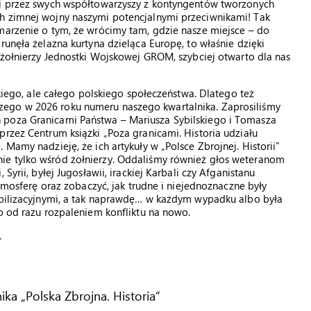
ni przez swych współtowarzyszy z kontyngentów tworzonych
h zimnej wojny naszymi potencjalnymi przeciwnikami! Tak
marzenie o tym, że wrócimy tam, gdzie nasze miejsce – do
runęła żelazna kurtyna dzieląca Europę, to właśnie dzięki
y żołnierzy Jednostki Wojskowej GROM, szybciej otwarto dla nas
skiego, ale całego polskiego społeczeństwa. Dlatego też
ego w 2026 roku numeru naszego kwartalnika. Zaprosiliśmy
 poza Granicami Państwa – Mariusza Sybilskiego i Tomasza
przez Centrum książki „Poza granicami. Historia udziału
 Mamy nadzieję, że ich artykuły w „Polsce Zbrojnej. Historii”
ie tylko wśród żołnierzy. Oddaliśmy również głos weteranom
Syrii, byłej Jugosławii, irackiej Karbali czy Afganistanu
atmosferę oraz zobaczyć, jak trudne i niejednoznaczne były
tabilizacyjnymi, a tak naprawdę… w każdym wypadku albo była
ło od razu rozpaleniem konfliktu na nowo.
.
nika „Polska Zbrojna. Historia”