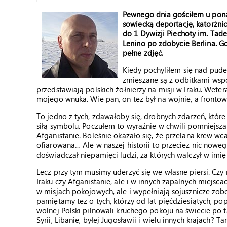
Pewnego dnia gościłem u ponad
sowiecką deportację, katorżni
do 1 Dywizji Piechoty im. Tade
Lenino po zdobycie Berlina. G
pełne zdjęć.
Kiedy pochyliłem się nad pude
zmieszane są z odbitkami wspó
przedstawiają polskich żołnierzy na misji w Iraku. Wete
mojego wnuka. Wie pan, on też był na wojnie, a fronto
To jedno z tych, zdawałoby się, drobnych zdarzeń, któr
siłą symbolu. Poczułem to wyraźnie w chwili pomniejszania
Afganistanie. Boleśnie okazało się, że przelana krew wc
ofiarowana… Ale w naszej historii to przecież nic noweg
doświadczał niepamięci ludzi, za których walczył w imię
Lecz przy tym musimy uderzyć się we własne piersi. Czy
Iraku czy Afganistanie, ale i w innych zapalnych miejscach
w misjach pokojowych, ale i wypełniają sojusznicze zo
pamiętamy też o tych, którzy od lat pięćdziesiątych, p
wolnej Polski pilnowali kruchego pokoju na świecie po 
Syrii, Libanie, byłej Jugosławii i wielu innych krajach? 