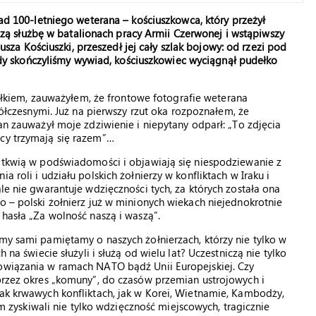
 100-letniego weterana – kościuszkowca, który przeżył
czą służbę w batalionach pracy Armii Czerwonej i wstąpiwszy
usza Kościuszki, przeszedł jej cały szlak bojowy: od rzezi pod
dy skończyliśmy wywiad, kościuszkowiec wyciągnął pudełko
łkiem, zauważyłem, że frontowe fotografie weterana
łczesnymi. Już na pierwszy rzut oka rozpoznałem, że
ran zauważył moje zdziwienie i niepytany odparł: „To zdjęcia
wcy trzymają się razem”…
e tkwią w podświadomości i objawiają się niespodziewanie z
 roli i udziału polskich żołnierzy w konfliktach w Iraku i
ale nie gwarantuje wdzięczności tych, za których została ona
o – polski żołnierz już w minionych wiekach niejednokrotnie
 hasła „Za wolność naszą i waszą”.
 my sami pamiętamy o naszych żołnierzach, którzy nie tylko w
 na świecie służyli i służą od wielu lat? Uczestniczą nie tylko
bowiązania w ramach NATO bądź Unii Europejskiej. Czy
oprzez okres „komuny”, do czasów przemian ustrojowych i
tak krwawych konfliktach, jak w Korei, Wietnamie, Kambodży,
Tam zyskiwali nie tylko wdzięczność miejscowych, tragicznie