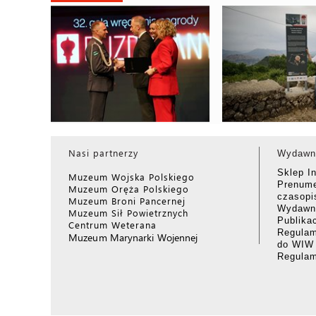
ZAPRASZAMY NA WIR
BUZDYGANY 2025 WRĘCZONE
NA MONTE C
Nasi partnerzy
Wydawn
Sklep I
Muzeum Wojska Polskiego
Prenume
Muzeum Oręża Polskiego
czasop
Muzeum Broni Pancernej
Wydawni
Muzeum Sił Powietrznych
Publika
Centrum Weterana
Regulam
Muzeum Marynarki Wojennej
do WIW
Regula