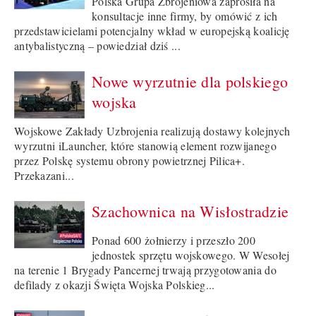
Polska Grupa Zbrojeniowa zaprosiła na
konsultacje inne firmy, by omówić z ich
przedstawicielami potencjalny wkład w europejską koalicję
antybalistyczną – powiedział dziś ...
Nowe wyrzutnie dla polskiego
wojska
Wojskowe Zakłady Uzbrojenia realizują dostawy kolejnych
wyrzutni iLauncher, które stanowią element rozwijanego
przez Polskę systemu obrony powietrznej Pilica+.
Przekazani...
Szachownica na Wisłostradzie
Ponad 600 żołnierzy i przeszło 200
jednostek sprzętu wojskowego. W Wesołej
na terenie 1 Brygady Pancernej trwają przygotowania do
defilady z okazji Święta Wojska Polskieg...