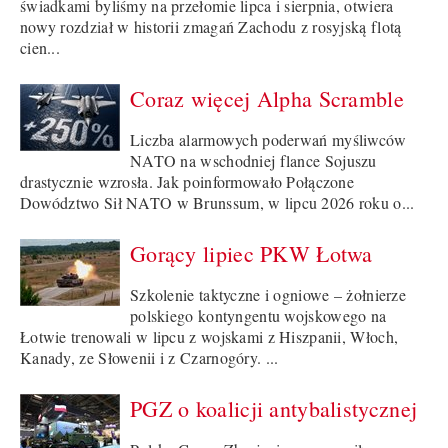
świadkami byliśmy na przełomie lipca i sierpnia, otwiera
nowy rozdział w historii zmagań Zachodu z rosyjską flotą
cien...
Coraz więcej Alpha Scramble
Liczba alarmowych poderwań myśliwców
NATO na wschodniej flance Sojuszu
drastycznie wzrosła. Jak poinformowało Połączone
Dowództwo Sił NATO w Brunssum, w lipcu 2026 roku o...
Gorący lipiec PKW Łotwa
Szkolenie taktyczne i ogniowe – żołnierze
polskiego kontyngentu wojskowego na
Łotwie trenowali w lipcu z wojskami z Hiszpanii, Włoch,
Kanady, ze Słowenii i z Czarnogóry. ...
PGZ o koalicji antybalistycznej