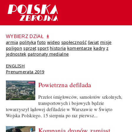
WYBIERZ DZIAŁ
armia
polityka
foto
wideo
społeczność
świat
misje
poligon
sprzęt
sport
historia
komentarze
kadry
z
jednostek
patronaty medialne
ENGLISH
Prenumerata 2019
Powietrzna defilada
Przelot śmigłowców, samolotów szkolnych,
transportowych i bojowych będzie
towarzyszył lądowej defiladzie w Warszawie w Święto
Wojska Polskiego. 15 sierpnia po raz pierwsz...
Kompania dronów zamiast