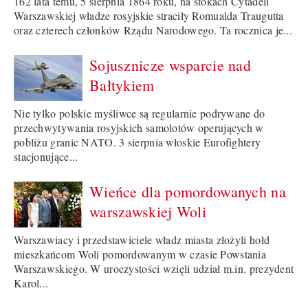
162 lata temu, 5 sierpnia 1864 roku, na stokach Cytadeli
Warszawskiej władze rosyjskie straciły Romualda Traugutta
oraz czterech członków Rządu Narodowego. Ta rocznica je...
Sojusznicze wsparcie nad
Bałtykiem
Nie tylko polskie myśliwce są regularnie podrywane do
przechwytywania rosyjskich samolotów operujących w
pobliżu granic NATO. 3 sierpnia włoskie Eurofightery
stacjonujące...
Wieńce dla pomordowanych na
warszawskiej Woli
Warszawiacy i przedstawiciele władz miasta złożyli hołd
mieszkańcom Woli pomordowanym w czasie Powstania
Warszawskiego. W uroczystości wzięli udział m.in. prezydent
Karol...