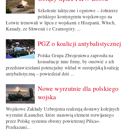
Szkolenie taktyczne i ogniowe – żołnierze
polskiego kontyngentu wojskowego na
Łotwie trenowali w lipcu z wojskami z Hiszpanii, Włoch,
Kanady, ze Słowenii i z Czarnogóry. ...
PGZ o koalicji antybalistycznej
Polska Grupa Zbrojeniowa zaprosiła na
konsultacje inne firmy, by omówić z ich
przedstawicielami potencjalny wkład w europejską koalicję
antybalistyczną – powiedział dziś ...
Nowe wyrzutnie dla polskiego
wojska
Wojskowe Zakłady Uzbrojenia realizują dostawy kolejnych
wyrzutni iLauncher, które stanowią element rozwijanego
przez Polskę systemu obrony powietrznej Pilica+.
Przekazani...