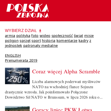
WYBIERZ DZIAŁ
armia
polityka
foto
wideo
społeczność
świat
misje
poligon
sprzęt
sport
historia
komentarze
kadry
z
jednostek
patronaty medialne
ENGLISH
Prenumerata 2019
Coraz więcej Alpha Scramble
Liczba alarmowych poderwań myśliwców
NATO na wschodniej flance Sojuszu
drastycznie wzrosła. Jak poinformowało Połączone
Dowództwo Sił NATO w Brunssum, w lipcu 2026 roku o...
Gorący lipiec PKW Łotwa