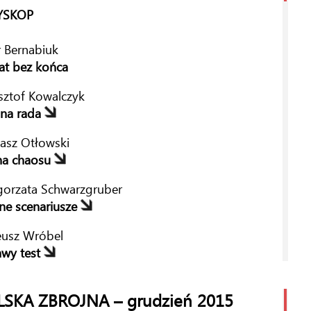
lucja przed startem
YSKOP
ina Glińska
r Bernabiuk
ają na mastery
t bez końca
in Górka
sztof Kowalczyk
eżnieni od wojska
dna rada
sław Politowski
asz Otłowski
ty zmysł sapera
na chaosu
sz Zalesiński
orzata Schwarzgruber
kie kły
ne scenariusze
sztof Wilewski
eusz Wróbel
a remontowa
wy test
r Bernabiuk
dalena Kowalska-Sendek
echstronni zwiadowcy
LSKA ZBROJNA – grudzień 2015
manentny regres