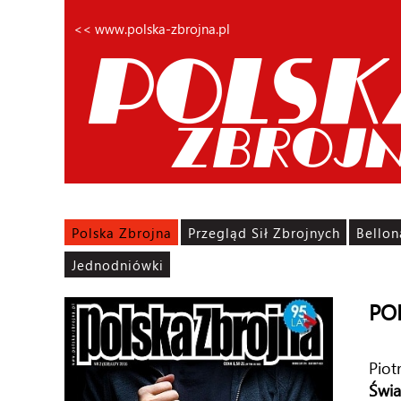
<< www.polska-zbrojna.pl
Polska Zbrojna
Przegląd Sił Zbrojnych
Bellon
Jednodniówki
PO
Piot
Świa