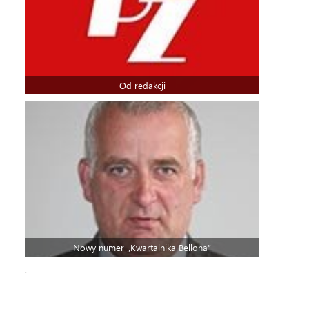
Od redakcji
Nowy numer „Kwartalnika Bellona”
.