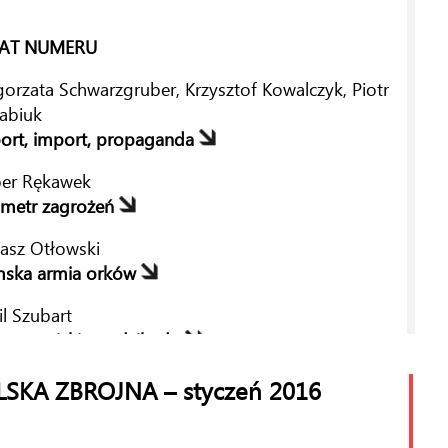
AT NUMERU
orzata Schwarzgruber, Krzysztof Kowalczyk, Piotr
abiuk
ort, import, propaganda
per Rękawek
ometr zagrożeń
asz Otłowski
mska armia orków
l Szubart
 europejskiego dżihadu
LSKA ZBROJNA – styczeń 2016
IA
ina Glińska, Magdalena Kowalska-Sendek