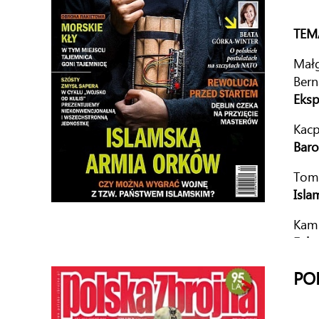
TEM
Małg
Bern
Eksp
Kac
Bar
Tom
Isla
Kami
Fala
PO
ARM
Paul