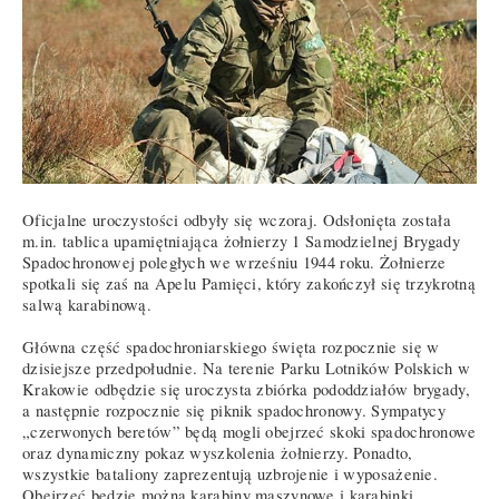
Oficjalne uroczystości odbyły się wczoraj. Odsłonięta została
m.in. tablica upamiętniająca żołnierzy 1 Samodzielnej Brygady
Spadochronowej poległych we wrześniu 1944 roku. Żołnierze
spotkali się zaś na Apelu Pamięci, który zakończył się trzykrotną
salwą karabinową.
Główna część spadochroniarskiego święta rozpocznie się w
dzisiejsze przedpołudnie. Na terenie Parku Lotników Polskich w
Krakowie odbędzie się uroczysta zbiórka pododdziałów brygady,
a następnie rozpocznie się piknik spadochronowy. Sympatycy
„czerwonych beretów” będą mogli obejrzeć skoki spadochronowe
oraz dynamiczny pokaz wyszkolenia żołnierzy. Ponadto,
wszystkie bataliony zaprezentują uzbrojenie i wyposażenie.
Obejrzeć będzie można karabiny maszynowe i karabinki,