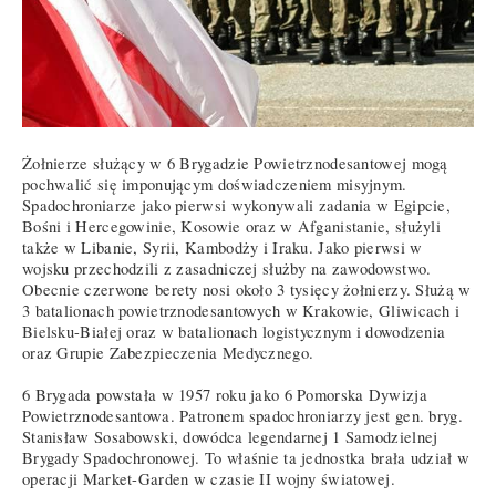
Żołnierze służący w 6 Brygadzie Powietrznodesantowej mogą
pochwalić się imponującym doświadczeniem misyjnym.
Spadochroniarze jako pierwsi wykonywali zadania w Egipcie,
Bośni i Hercegowinie, Kosowie oraz w Afganistanie, służyli
także w Libanie, Syrii, Kambodży i Iraku. Jako pierwsi w
wojsku przechodzili z zasadniczej służby na zawodowstwo.
Obecnie czerwone berety nosi około 3 tysięcy żołnierzy. Służą w
3 batalionach powietrznodesantowych w Krakowie, Gliwicach i
Bielsku-Białej oraz w batalionach logistycznym i dowodzenia
oraz Grupie Zabezpieczenia Medycznego.
6 Brygada powstała w 1957 roku jako 6 Pomorska Dywizja
Powietrznodesantowa. Patronem spadochroniarzy jest gen. bryg.
Stanisław Sosabowski, dowódca legendarnej 1 Samodzielnej
Brygady Spadochronowej. To właśnie ta jednostka brała udział w
operacji Market-Garden w czasie II wojny światowej.