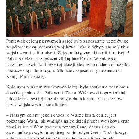
Ponieważ celem pierwszych zajęć było zapoznanie uczniów ze
współpracującą jednostką wojskową, lekcje odbyły się w klubie
wojskowym i sali tradycji. Zajęcia dotyczące historii i tradycji 5
Pułku Artylerii przeprowadził kapitan Robert Wiśniewski.
Uczniowie zwiedzili przy tej okazji niedawno oddaną do użytku
nowoczesną salę tradycji. Młodzież wpisała się również do
Księgi Pamiątkowej.
Kolejnym punktem wojskowych lekcji było spotkanie uczniów z
dowódcą jednostki. Pułkownik Zenon Wiśniewski opowiedział
młodzieży o swojej służbie oraz celach kształcenia uczniów
przez wojskowych specjalistów.
– Naszym celem, jeżeli chodzi o Wasze kształcenie, jest
pokazanie Wam, jak wygląda na co dzień służba wojskowa oraz
umożliwienie Wam podjęcia przemyślanej decyzji co do
ewentualnego wyboru tej drogi w dorosłym życiu. Dodatkowym
celem jest wykształcenie Was w duchu patriotyzmu tak