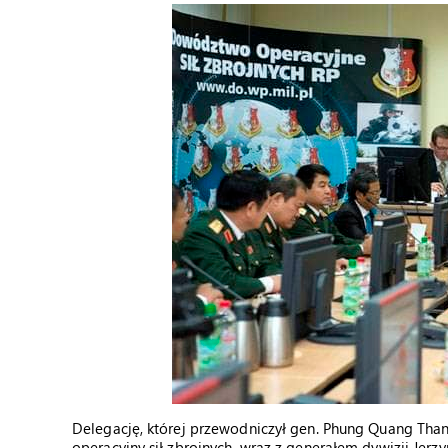
Delegację, której przewodniczył gen. Phung Quang Tha
operacyjny sił zbrojnych, wraz z generałem dywizji Je