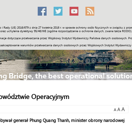
o i Rady (UE) 2016/679 z dnia 27 kwietnia 2016 r. w sprawie ochrony osób fizycznych w związku z 
Świat
Społeczność
Sport
Historia
Galerie
Wideo
ENGLI
oraz uchylenia dyrektywy 95/46/WE (ogólne rozporządzenie o ochronie danych, zwane także RODO).
acje dotyczące przetwarzania przez Wojskowy Instytut Wydawniczy Państwa danych osobowych. Pro
zaakceptowanie warunków przetwarzania danych osobowych przez Wojskowych Instytut Wydawniczy
Dowództwie Operacyjnym
A
A
A
ebywał generał Phung Quang Thanh, minister obrony narodowej