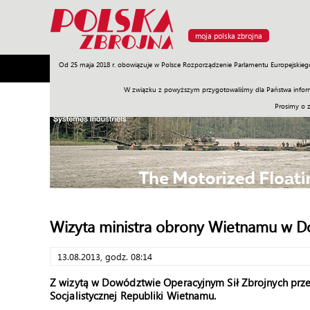
moja polska zbrojna
Od 25 maja 2018 r. obowiązuje w Polsce Rozporządzenie Parlamentu Europejskieg
Armia
Poligon
Sprzęt
Misje
Polityka
Prawo
W związku z powyższym przygotowaliśmy dla Państwa inform
Prosimy o 
Wizyta ministra obrony Wietnamu w 
13.08.2013, godz. 08:14
Z wizytą w Dowództwie Operacyjnym Sił Zbrojnych prz
Socjalistycznej Republiki Wietnamu.