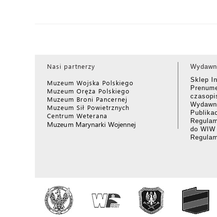
Nasi partnerzy
Wydawn
Sklep I
Muzeum Wojska Polskiego
Prenume
Muzeum Oręża Polskiego
czasop
Muzeum Broni Pancernej
Wydawni
Muzeum Sił Powietrznych
Publika
Centrum Weterana
Regulam
Muzeum Marynarki Wojennej
do WIW
Regula