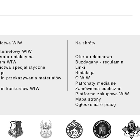
ictwa WIW
Na skróty
nternetowy WIW
rata redakcyjna
Oferta reklamowa
ism WIW
Buzdygany - regulamin
ctwa specjalistyczne
Linki
cje
Redakcja
in przekazywania materiałów
O WIW
Patronaty medialne
min konkursów WIW
Zamówienia publiczne
Platforma zakupowa WIW
Mapa strony
Ogłoszenia o pracę