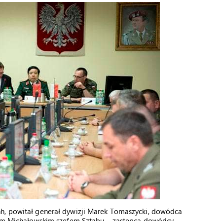
nh, powitał generał dywizji Marek Tomaszycki, dowódca
rzym Michałowskim szefem Sztabu – zastępcą dowódcy