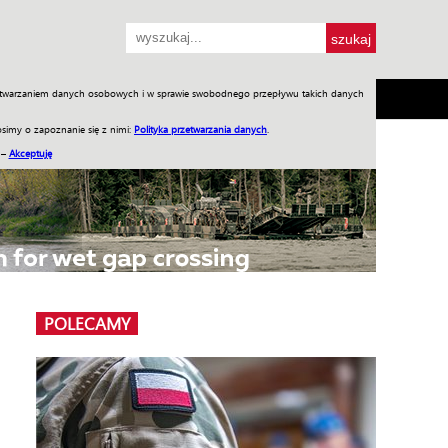
przetwarzaniem danych osobowych i w sprawie swobodnego przepływu takich danych
SH
SKLEP
Jednodniówki
Praca w WIW
simy o zapoznanie się z nimi:
Polityka przetwarzania danych
.
 –
Akceptuję
POLECAMY